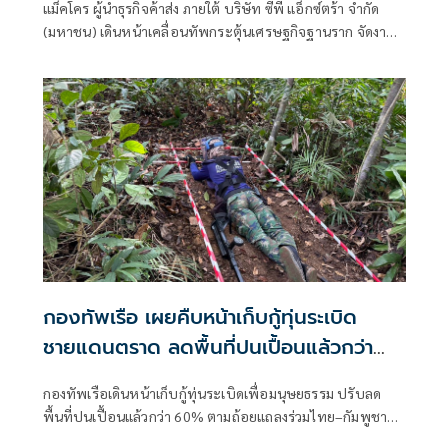
แม็คโคร ผู้นำธุรกิจค้าส่ง ภายใต้ บริษัท ซีพี แอ็กซ์ตร้า จำกัด
กำไรยั่งยืน
(มหาชน) เดินหน้าเคลื่อนทัพกระตุ้นเศรษฐกิจฐานราก จัดงาน
ใหญ่เพื่อผู้ประกอบการค้าปลีกรายย่อย
กองทัพเรือ เผยคืบหน้าเก็บกู้ทุ่นระเบิด
ชายแดนตราด ลดพื้นที่ปนเปื้อนแล้วกว่า
60%
กองทัพเรือเดินหน้าเก็บกู้ทุ่นระเบิดเพื่อมนุษยธรรม ปรับลด
พื้นที่ปนเปื้อนแล้วกว่า 60% ตามถ้อยแถลงร่วมไทย–กัมพูชา
ส่วนพื้นที่เก็บกู้ร่วมยังไม่มีความคืบหน้า