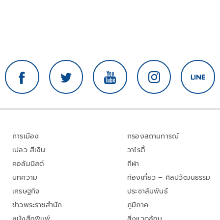
การเมือง
กรองสถานการณ์
เปลว สีเงิน
วาไรตี้
คอลัมนิสต์
กีฬา
บทความ
ท่องเที่ยว – ศิลปวัฒนธรรม
เศรษฐกิจ
ประชาสัมพันธ์
ข่าวพระราชสำนัก
ภูมิภาค
หนังสือพิมพ์
สิ่งแวดล้อม