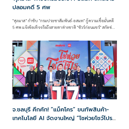
ปลอมคดี 5 ศพ
"ศุภมาส" กำชับ "กรมประชาสัมพันธ์-อสมท" กู้ความเชื่อมั่นคดี
5 ศพ แจ้งข้อเท็จจริงถึงสายตาต่างชาติ "ชัวร์ก่อนแชร์" สกัดข่าว
ปลอมซ้ำเติมครอบครัวเหยื่อ
จ.ชลบุรี คึกคัก! “แม็คโคร” ขนทัพสินค้า-
เทคโนโลยี AI จัดงานใหญ่ “โชห่วยโชว์โปร
ออนทัวร์” หนุนผู้ประกอบการท้องถิ่นสร้าง