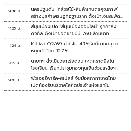
นครปฐมดัน ‘กล้วยไม้-สินค้าเกษตรคุณภาพ’
14:30 น.
สร้างมูลค่าเศรษฐกิจฐานราก ตั้งเป้าเงินสะพัด
10 ล้านบาท
สี่มุมเมืองเปิด ‘สี่มุมเมืองออนไลน์’ รุกค้าส่ง
14:25 น.
ดิจิทัล ตั้งเป้ายอดขายปีนี้ 760 ล้านบาท
KJLโชว์ Q2/69 กำไรโต 49%รับดีมานด์อุตฯ
14:24 น.
หนุนเป้าปีโต 12.7%
นายกฯ สั่งเยียวยาเร่งด่วน เหตุกราดยิงใน
14:19 น.
โรงเรียน เรียกประชุมกองทุนเงินช่วยเหลือฯ
ทันที
ฟิวเจอร์พาร์ค-สเปลล์ จับมือสภากาชาดไทย
14:18 น.
เปิดห้องรับบริจาคโลหิตประจำแห่งแรกใน
ศูนย์การค้าปทุมธานี