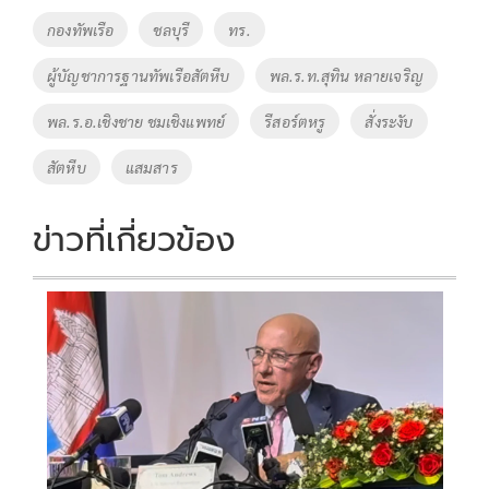
o
Li
Tags
กองทัพเรือ
ชลบุรี
ทร.
o
n
ผู้บัญชาการฐานทัพเรือสัตหีบ
พล.ร.ท.สุทิน หลายเจริญ
k
k
พล.ร.อ.เชิงชาย ชมเชิงแพทย์
รีสอร์ตหรู
สั่งระงับ
สัตหีบ
แสมสาร
ข่าวที่เกี่ยวข้อง