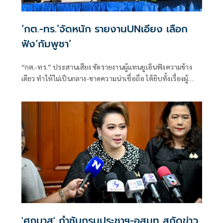
‘กต.-ทร.’จัดหนัก รายงานUNเอียง เลือก
ฟัง‘กัมพูชา’
“กต.-ทร.” ประสานเสียง ซัดรายงานผู้แทนยูเอ็นฟังความข้าง
เดียว ทำให้ไม่เป็นกลาง-ขาดความน่าเชื่อถือ โต้ยิบทั้งเรื่องผู้
พลัดถิ่น-แรงงาน
'ศุภมาส' กำชับกรมประชาฯ-อสมท สกัดข่าว