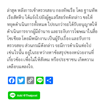
ล่าสุด หลังการเข้าตรวจสอบ กองทัพเรือ โดย ฐานทัพ
เรือสัตหีบ ได้แจ้งไปยังผู้ดูแลรีสอร์ทดังกล่าว ขอให้
หยุดดำเนินการทั้งหมด ไปจนกว่าจะได้รับอนุญาตให้
ดำเนินการจากผู้มีอำนาจ และระงับการโฆษณาในสื่อ
โซเชียล โดยมีพนักงาน เป็นผู้รับเรื่อง และรับการ
ตรวจสอบ ส่วนกรณีดังกล่าว จะมีการดำเนินต่อไป
เช่นไรนั้น อยู่ในระหว่างหาข้อสรุปของหน่วยงานที่
เกี่ยวข้อง เพื่อไม่ให้สังคม หรือประชาชน เกิดความ
เคลือบแคลงใจ.
F
T
C
Li
S
ac
wi
o
n
h
e
tt
p
e
ar
b
er
y
e