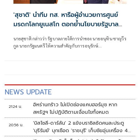
'สุชาติ' นำทีม ทส. หารือผู้อำนวยการศูนย์
มรดกโลกยูเนสโก ตอกย้ำนโยบายรัฐบาล
'อนุทิน' เดินหน้าคุ้มครองมรดกโลก ยก
นายสุชาติ กล่าวว่า รัฐบาลภายใต้การนำของ นายอนุทิน ชาญวีร
ระดับบทบาทไทยบนเวทีนานาชาติ
กูล นายกรัฐมนตรี ให้ความสำคัญกับการอนุรักษ์
ทรัพยากรธรรมชาติและมรดกทางวัฒนธรรมของชาติ ควบคู่กับ
การยกระดับบทบาทของประเทศไทยในเวทีนานาชาติ โดย
มอบหมายให้กระทรวงทรัพยากรธรรมชาติและสิ่งแวดล้อม เดิน
หน้าขับเคลื่อนการบริหารจัดการแหล่งมรดกโลกตามมาตรฐาน
สากล พร้อมสร้างสมดุลระหว่างการอนุรักษ์ การพัฒนา และ
คุณภาพชีวิตของประชาชนในพื้นที่ นำไปสู่ความยั่งยืนอย่าง
NEWS UPDATE
แท้จริง
อิหร่านกร้าว ไม่เปิดช่องแคบฮอร์มุซ หาก
21:24 น.
สหรัฐฯ ไม่ปฏิบัติตามเงื่อนไขทั้งหมด
'บิสโซลี-ดาร์ลัน' 2 แข้งบราซิลซัดคนละประตู
20:56 น.
'บุรีรัมย์' บุกเชือด 'ราชบุรี' เก็บชัยอุ่นเครื่อง 4
นัดรวด