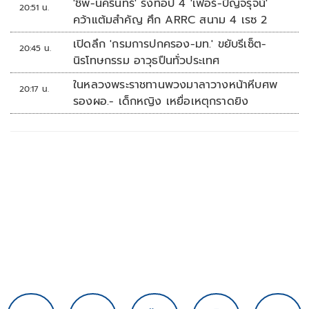
'ชิพ-นครินทร์' รั้งท็อป 4 'เฟอร์-ปัญจรุจน์'
20:51 น.
คว้าแต้มสำคัญ ศึก ARRC สนาม 4 เรซ 2
เปิดลึก 'กรมการปกครอง-มท.' ขยับรีเซ็ต-
20:45 น.
นิรโทษกรรม อาวุธปืนทั่วประเทศ
ในหลวงพระราชทานพวงมาลาวางหน้าหีบศพ
20:17 น.
รองผอ.- เด็กหญิง เหยื่อเหตุกราดยิง