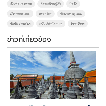
o
Li
Tags
จังหวัดนครพนม
จัดระเบียบผู้ค้า
ปิดวัด
o
n
ผู้ว่าฯนครพนม
มรดกโลก
วัดพระธาตุพนม
k
k
วันชัย จันทร์พร
อนันต์ชัย ไชยเดช
ไวยาวัจกร
ข่าวที่เกี่ยวข้อง