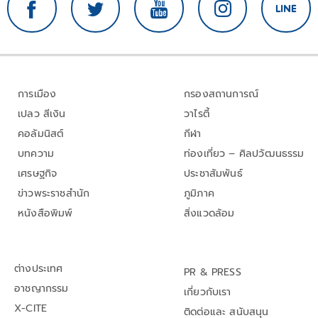
การเมือง
กรองสถานการณ์
เปลว สีเงิน
วาไรตี้
คอลัมนิสต์
กีฬา
บทความ
ท่องเที่ยว – ศิลปวัฒนธรรม
เศรษฐกิจ
ประชาสัมพันธ์
ข่าวพระราชสำนัก
ภูมิภาค
หนังสือพิมพ์
สิ่งแวดล้อม
ต่างประเทศ
PR & PRESS
อาชญากรรม
เกี่ยวกับเรา
X-CITE
ติดต่อและ สนับสนุน