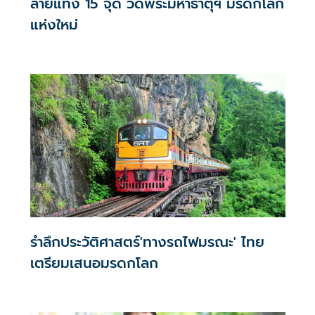
ลายแทง 15 จุด วัดพระมหาธาตุฯ มรดกโลก
แห่งใหม่
รำลึกประวัติศาสตร์'ทางรถไฟมรณะ' ไทย
เตรียมเสนอมรดกโลก