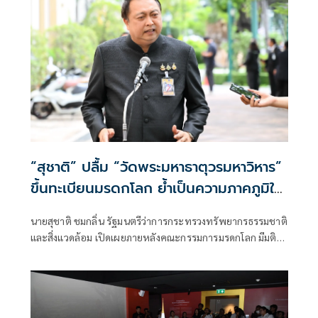
“สุชาติ” ปลื้ม “วัดพระมหาธาตุวรมหาวิหาร”
ขึ้นทะเบียนมรดกโลก ย้ำเป็นความภาคภูมิใจ
ของคนไทยทั้งประเทศ เผยใช้เวลาผลักดัน
นายสุชาติ ชมกลิ่น รัฐมนตรีว่าการกระทรวงทรัพยากรธรรมชาติ
ผ่าน 5 รัฐบาล จาก “ลุงตู่” ถึง “อนุทิน 2”
และสิ่งแวดล้อม เปิดเผยภายหลังคณะกรรมการมรดกโลก มีมติ
เอกฉันท์ให้ขึ้นทะเบียน “วัดพระมหาธาตุวรมหาวิหาร จังหวัด
นครศรีธรรมราช” เป็นแหล่งมรดกโลกทางวัฒนธรรมแห่งใหม่
ของประเทศไทย ว่า