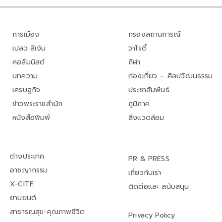
การเมือง
กรองสถานการณ์
เปลว สีเงิน
วาไรตี้
คอลัมนิสต์
กีฬา
บทความ
ท่องเที่ยว – ศิลปวัฒนธรรม
เศรษฐกิจ
ประชาสัมพันธ์
ข่าวพระราชสำนัก
ภูมิภาค
หนังสือพิมพ์
สิ่งแวดล้อม
ต่างประเทศ
PR & PRESS
อาชญากรรม
เกี่ยวกับเรา
X-CITE
ติดต่อและ สนับสนุน
ยานยนต์
สาธารณสุข-คุณภาพชีวิต
Privacy Policy