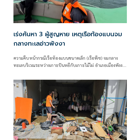
เร่งค้นหา 3 ผู้สูญหาย เหตุเรือท้องแบนจม
กลางทะเลอ่าวพังงา
ความคืบหน้ากรณีเรือท้องแบนขนาดเล็ก (เรือพีช) จมกลาง
ทะเลบริเวณระหว่างเกาะปันหยีกับเกาะไม้ไผ่ อำเภอเมืองพังงา
จังหวัดพังงา เมื่อช่วงเย็นวันที่ 26 มิถุนายน 2569 ส่งผลให้มีผู้
สูญหาย 3 ราย ได้แก่นายนุสรณ์ เจนไพร (โสด) อายุ 71 ปี
นางสาวอารียา กาหลง (ฮูดา) อายุ 27 ปี และนายปฏิวัติ บุญ
ยัษเฐียร (อี๊ด) อายุ 65 ปี