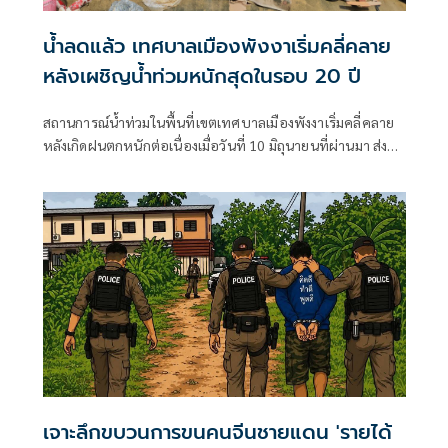
น้ำลดแล้ว เทศบาลเมืองพังงาเริ่มคลี่คลาย
หลังเผชิญน้ำท่วมหนักสุดในรอบ 20 ปี
สถานการณ์น้ำท่วมในพื้นที่เขตเทศบาลเมืองพังงาเริ่มคลี่คลาย
หลังเกิดฝนตกหนักต่อเนื่องเมื่อวันที่ 10 มิถุนายนที่ผ่านมา ส่งผล
ให้น้ำเอ่อท่วมบ้านเรือนประชาชน ถนนสายหลัก และพื้นที่
เศรษฐกิจหลายจุดเป็นวงกว้าง มีประชาชนได้รับผลกระทบรวม
กว่า 100 ครัวเรือน ขณะที่จังหวัดพังงาระดมทุกหน่วยงานลงพื้น
ที่ช่วยเหลือผู้ประสบภัย พร้อมเฝ้าระวังสถานการณ์ตลอด 24
ชั่วโมง เนื่องจากยังมีโอกาสเกิดฝนตกซ้ำ
เจาะลึกขบวนการขนคนจีนชายแดน 'รายได้