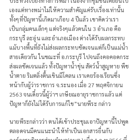
ประท้วงไปยังทางการพม่า เนื่องจากชุมชนเคยยื่นไป
เองแต่ทางพม่าไม่ให้ความสำคัญแค่รับเรื่องเท่านั้น
ทั้งๆที่ปัญหานี้เกิดมาเกือบ 4 ปีแล้ว เขาคิดว่าเรา
เป็นกลุ่มคนเล็กๆ แต่จริงๆแล้วคนใน 3 อำเภอ คือ
กระบุรี ละอุ่น และอำเภอเมือง ต่างได้รับผลกระทบ
แม้บางพื้นที่ยังไม่ส่งผลกระทบชัดเจนแต่ก็เป็นแม่น้ำ
สายเดียวกัน ในขณะที่ อ.กระบุรี ไปจนถึงคอคอดกระ
ส่งผลชัดเจนแล้ว ทั้งปัญหาน้ำขุ่น สัตว์น้ำสูญหาย พืช
น้ำตาย ริมตลิ่งตื้นเขินมีโคลน เราเคยร้องเรียนซึ่ง
หน้ากับผู้ว่าราชการ จ.ระนอง เมื่อ 27 พฤศจิกายน
2563 จนเดี๋ยวนี้ผู้ว่าฯ เกษียณอายุราชการแล้ว แต่
ปัญหาก็ยังไม่ได้รับการแก้ไข”นายพีระ กล่าว
นายพีระกล่าวว่า ตนได้เข้าประชุมเอาปัญหานี้ไปพูด
ตลอดจนมีคนแนะนำให้ทำเป็นเอกสารยื่นกับ