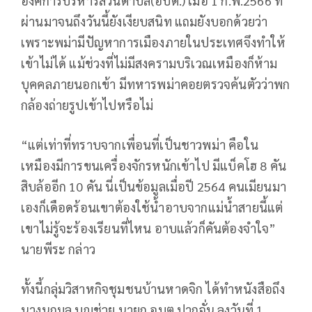
องค์การบริหารส่วนตำบล(อบต.) เมื่อ 1 ก.พ.2566 ที่
ผ่านมาจนถึงวันนี้ยังเงียบสนิท แถมยังบอกด้วยว่า
เพราะพม่ามีปัญหาการเมืองภายในประเทศจึงทำให้
เข้าไม่ได้ แม้ช่วงที่ไม่มีสงครามบริเวณเหมืองก็ห้าม
บุคคลภายนอกเข้า มีทหารพม่าคอยตรวจค้นตัวว่าพก
กล้องถ่ายรูปเข้าไปหรือไม่
“แต่เท่าที่ทราบจากเพื่อนที่เป็นชาวพม่า คือใน
เหมืองมีการขนเครื่องจักรหนักเข้าไป มีแบ็คโฮ 8 คัน
สิบล้ออีก 10 คัน นี่เป็นข้อมูลเมื่อปี 2564 คนเมียนมา
เองก็เดือดร้อนเขาต้องใช้น้ำอาบจากแม่น้ำสายนี้แต่
เขาไม่รู้จะร้องเรียนที่ไหน อาบแล้วก็คันต้องจำใจ”
นายพีระ กล่าว
ทั้งนี้กลุ่มวิสาหกิจชุมชนบ้านหาดจิก ได้ทำหนังสือถึง
นางนฤมล บุญช่วย นายก อบต.ปากจั่น ลงวันที่ 1