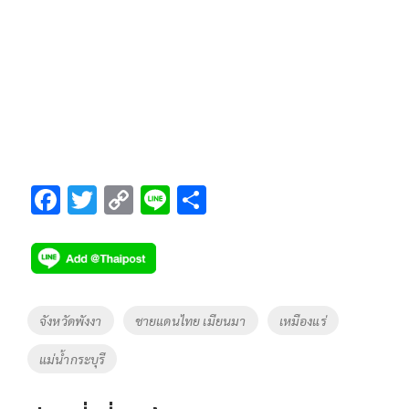
F
T
C
Li
S
ac
wi
o
n
h
e
tt
p
e
ar
b
er
y
e
o
Li
Tags
จังหวัดพังงา
ชายแดนไทย เมียนมา
เหมืองแร่
o
n
แม่น้ำกระบุรี
k
k