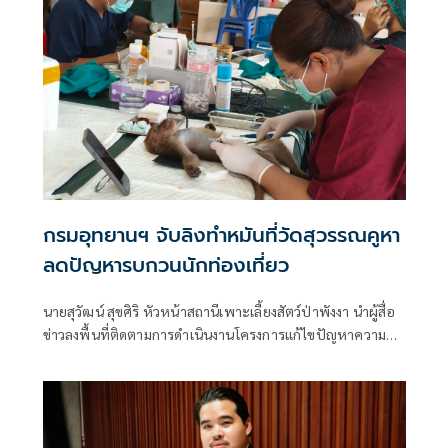
เป็นไปด้วยความยากลำบาก โดยเฉพาะผู้สูงอายุ พร้อมแสดง
ความกังวลว่าอาจส่งผลกระทบต่อโครงสร้างถนนในระยะยาว
กรมอุทยานฯ จับลิงทำหมันที่วัดสุวรรณคูหา
ลดปัญหารบกวนนักท่องเที่ยว
นายสุวัฒน์ สุขศิริ หัวหน้าสถานีเพาะเลี้ยงสัตว์ป่าพังงา นำผู้สื่อ
ข่าวลงพื้นที่ติดตามการดำเนินงานโครงการแก้ไขปัญหาความ
เดือดร้อนรำคาญจากลิงแบบบูรณาการและยั่งยืน ซึ่งสำนัก
บริหารพื้นที่อนุรักษ์ที่ 5 (นครศรีธรรมราช) กรมอุทยานแห่ง
ชาติ สัตว์ป่า และพันธุ์พืช ดำเนินการควบคุมประชากรลิงแสม
ด้วยวิธีการทำหมัน เพื่อแก้ไขปัญหาลิงเพิ่มจำนวนอย่างรวดเร็ว