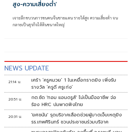
สูง-ความเสี่ยงต่ำ'
เจาะลึกขบวนการขนคนจีนชายแดน รายได้สูง ความเสี่ยงต่ำ จน
กลายเป็นธุรกิจใต้ดินขนาดใหญ่
NEWS UPDATE
เศร้า ‘ครูหมวย’ 1 ในเหยื่อกราดยิง เพิ่งรับ
21:14 น.
รางวัล ‘ครูดี ครูเก่ง’
กต.ซัด 'ทอม แอนดรูส์' ไม่เป็นมืออาชีพ จ่อ
20:51 น.
ร้อง HRC ปมพาดพิงไทย
'ยศชนัน' รุดบริจาคเลือดช่วยผู้บาดเจ็บเหตุยิง
20:31 น.
รร.เทพศิรินทร์ ชวนประชาชนร่วมบริจาค