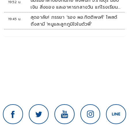
ชมรมอาสาป้องกันภัย ลงพื้นที่ จ.ราชบุรี มอบ
19:52 น.
เงิน สิ่งของ และอาหารกลางวัน แก่โรงเรียน
บ้านหนองน้ำใส
สุดอาลัย! ภรรยา 'รอง ผอ.กิตติพงศ์' โพสต์
19:45 น.
ถึงสามี 'หนูและลูกภูมิใจในตัวพี่'