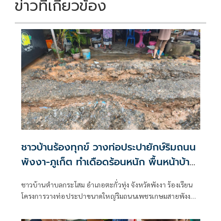
ข่าวที่เกี่ยวข้อง
ชาวบ้านร้องทุกข์ วางท่อประปายักษ์ริมถนน
พังงา-ภูเก็ต ทำเดือดร้อนหนัก พื้นหน้าบ้าน
ทรุดยังไม่แก้ไข
ชาวบ้านตำบลกระโสม อำเภอตะกั่วทุ่ง จังหวัดพังงา ร้องเรียน
โครงการวางท่อประปาขนาดใหญ่ริมถนนเพชรเกษมสายพังงา–
ภูเก็ต หลังพบดินและหินที่ถมแนวท่อเกิดการทรุดตัวหลายจุด
ส่งผลให้ขอบถนนทรุดเป็นแอ่ง การสัญจรเข้า-ออกบ้านเรือน