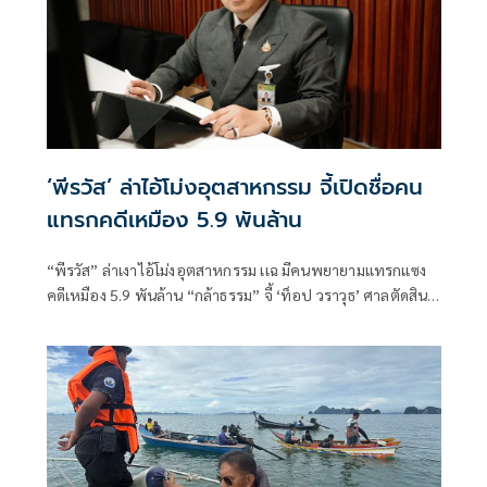
ลดผลกระทบต่อประชาชน นักท่องเที่ยว และป้องกันการแพร่
กระจายของโรคติดต่อจากลิงสู่คน
‘พีรวัส’ ล่าไอ้โม่งอุตสาหกรรม จี้เปิดชื่อคน
แทรกคดีเหมือง 5.9 พันล้าน
“พีรวัส” ล่าเงาไอ้โม่งอุตสาหกรรม เเฉ มีคนพยายามแทรกแซง
คดีเหมือง 5.9 พันล้าน “กล้าธรรม” จี้ ‘ท็อป วราวุธ’ ศาลตัดสิน
แล้ว รัฐบาลต้องมีหน้าที่บังคับคดี