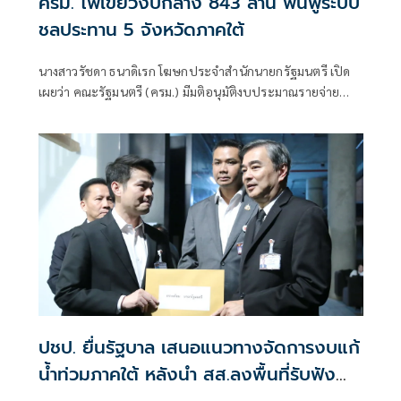
ครม. ไฟเขียวงบกลาง 843 ล้าน ฟื้นฟูระบบ
ชลประทาน 5 จังหวัดภาคใต้
นางสาวรัชดา ธนาดิเรก โฆษกประจำสำนักนายกรัฐมนตรี เปิด
เผยว่า คณะรัฐมนตรี (ครม.) มีมติอนุมัติงบประมาณรายจ่าย
ประจำปีงบประมาณ พ.ศ. 2569 งบกลาง รายการเงินสำรอง
จ่ายเพื่อกรณีฉุกเฉินหรือจำเป็น วงเงิน 843.26 ล้านบาท ให้กรม
ชลประทา
ปชป. ยื่นรัฐบาล เสนอแนวทางจัดการงบแก้
น้ำท่วมภาคใต้ หลังนำ สส.ลงพื้นที่รับฟัง