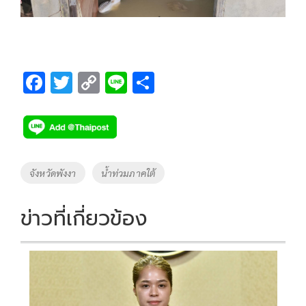
F
T
C
Li
S
ac
wi
o
n
h
e
tt
p
e
ar
b
er
y
e
o
Li
Tags
จังหวัดพังงา
น้ำท่วมภาคใต้
o
n
k
k
ข่าวที่เกี่ยวข้อง