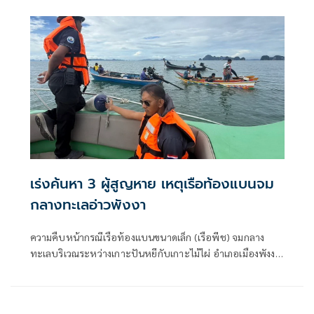
บริหารพื้นที่อนุรักษ์ที่ 5 (นครศรีธรรมราช) กรมอุทยานแห่ง
ชาติ สัตว์ป่า และพันธุ์พืช ดำเนินการควบคุมประชากรลิงแสม
ด้วยวิธีการทำหมัน เพื่อแก้ไขปัญหาลิงเพิ่มจำนวนอย่างรวดเร็ว
ลดผลกระทบต่อประชาชน นักท่องเที่ยว และป้องกันการแพร่
กระจายของโรคติดต่อจากลิงสู่คน
เร่งค้นหา 3 ผู้สูญหาย เหตุเรือท้องแบนจม
กลางทะเลอ่าวพังงา
ความคืบหน้ากรณีเรือท้องแบนขนาดเล็ก (เรือพีช) จมกลาง
ทะเลบริเวณระหว่างเกาะปันหยีกับเกาะไม้ไผ่ อำเภอเมืองพังงา
จังหวัดพังงา เมื่อช่วงเย็นวันที่ 26 มิถุนายน 2569 ส่งผลให้มีผู้
สูญหาย 3 ราย ได้แก่นายนุสรณ์ เจนไพร (โสด) อายุ 71 ปี
นางสาวอารียา กาหลง (ฮูดา) อายุ 27 ปี และนายปฏิวัติ บุญ