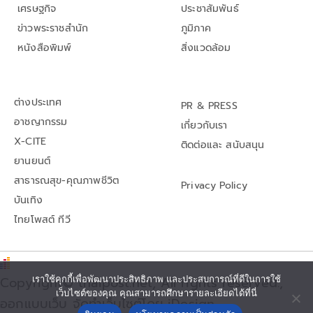
เศรษฐกิจ
ประชาสัมพันธ์
ข่าวพระราชสำนัก
ภูมิภาค
หนังสือพิมพ์
สิ่งแวดล้อม
ต่างประเทศ
PR & PRESS
อาชญากรรม
เกี่ยวกับเรา
X-CITE
ติดต่อและ สนับสนุน
ยานยนต์
สาธารณสุข-คุณภาพชีวิต
Privacy Policy
บันเทิง
ไทยโพสต์ ทีวี
เราใช้คุกกี้เพื่อพัฒนาประสิทธิภาพ และประสบการณ์ที่ดีในการใช้
Copyright© thaipost.net, All rights reserved.,
เว็บไซต์ของคุณ คุณสามารถศึกษารายละเอียดได้ที่นี่
ออกแบบเว็บ จัดทำเว็บไซต์โดย iDesign