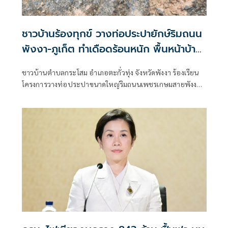
ชาวบ้านร้องทุกข์ วางท่อประปายักษ์ริมถนน
พังงา-ภูเก็ต ทำเดือดร้อนหนัก พื้นหน้าบ้าน
ทรุดยังไม่แก้ไข
ชาวบ้านตำบลกระโสม อำเภอตะกั่วทุ่ง จังหวัดพังงา ร้องเรียน
โครงการวางท่อประปาขนาดใหญ่ริมถนนเพชรเกษมสายพังงา–
ภูเก็ต หลังพบดินและหินที่ถมแนวท่อเกิดการทรุดตัวหลายจุด
ส่งผลให้ขอบถนนทรุดเป็นแอ่ง การสัญจรเข้า-ออกบ้านเรือน
เป็นไปด้วยความยากลำบาก โดยเฉพาะผู้สูงอายุ พร้อมแสดง
ความกังวลว่าอาจส่งผลกระทบต่อโครงสร้างถนนในระยะยาว