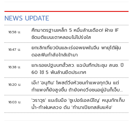
ยัษเฐียร (อี๊ด) อายุ 65 ปี
NEWS UPDATE
ศึกมาตรฐานเหล็ก 5 หมื่นล้านเดือด! ฝ่าย IF
16:58 น.
ซัดมติแบนเตาหลอมไม่โปร่งใส
ยกเลิกเที่ยวบินและเร่งอพยพในจีน พายุไต้ฝุ่น
16:47 น.
ดอลฟินกำลังใกล้เข้ามา
แกะรอยปฐมบทฮั้วสว. แฉบันทึกประชุม สนช. ปี
16:38 น.
60 ใช้ 5 พันล้านยึดประเทศ
เอ๊ะ! 'อนุทิน' โพสต์วิ่งหัวชนกำแพงทุกวัน แต่
16:20 น.
กำแพงก็ยังสูงขึ้น ถ้ายังคงวิ่งชนอยู่มันก็เจ็บ
หัวอีก
'วราวุธ' แนะรับมือ 'ซูเปอร์เอลนีโญ' หนุนกักเก็บ
16:03 น.
น้ำ-ทำฝนหลวง ดัน 'ทำนาเปียกสลับแห้ง'