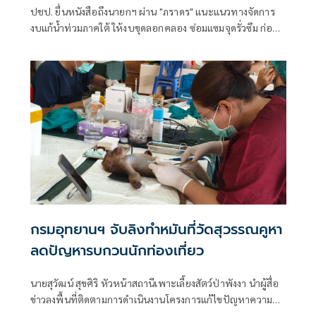
ประชาชน
ปชป. ยื่นหนังสือถึงนายกฯ ผ่าน "ภราดร" แนะแนวทางจัดการ
งบแก้น้ำท่วมภาคใต้ ให้งบขุดลอกคลอง ซ่อมแซมจุดรั่วซึม ก่อน
น้ำมา ให้จังหวัดเป็นเจ้าภาพแจ้งเตือนศูนย์อพยพอย่างเป็น
ระบบ - ออกสินเชื่อดอกเบี้ยต่ำ
กรมอุทยานฯ จับลิงทำหมันที่วัดสุวรรณคูหา
ลดปัญหารบกวนนักท่องเที่ยว
นายสุวัฒน์ สุขศิริ หัวหน้าสถานีเพาะเลี้ยงสัตว์ป่าพังงา นำผู้สื่อ
ข่าวลงพื้นที่ติดตามการดำเนินงานโครงการแก้ไขปัญหาความ
เดือดร้อนรำคาญจากลิงแบบบูรณาการและยั่งยืน ซึ่งสำนัก