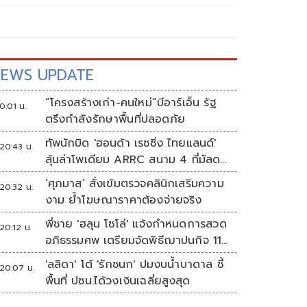
EWS UPDATE
“โครงสร้างเก่า-คนใหม่”บีอาร์เอ็น รัฐ
0:01 น.
ตรึงกำลังรักษาพื้นที่ปลอดภัย
ทัพนักบิด 'ฮอนด้า เรซซิ่ง ไทยแลนด์'
20:43 น.
ลุ้นล่าโพเดียม ARRC สนาม 4 ที่มัลดา
ลิกา
‘ศุภมาส’ สั่งเข้มตรวจคลินิกเสริมความ
20:32 น.
งาม ย้ำโฆษณาราคาต้องจ่ายจริง
พี่ชาย 'ฮลุน โซโล่' แจ้งกำหนดการสวด
20:12 น.
อภิธรรมศพ เตรียมจัดพิธีฌาปนกิจ 11
ส.ค.
'ลลิดา' โต้ 'รักชนก' ปมงบน้ำบาดาล ชี้
20:07 น.
พื้นที่ ปชน.ได้วงเงินเฉลี่ยสูงสุด