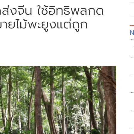
่งจีน ใช้อิทธิพลกด
ขายไม้พะยูงแต่ถูก
N