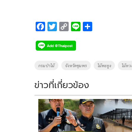
F
T
C
Li
S
ac
wi
o
n
h
e
tt
p
e
ar
b
er
y
e
o
Li
Tags
กรมป่าไม้
จังหวัดชุมพร
ไม้พะยูง
ไม้หว
o
n
k
k
ข่าวที่เกี่ยวข้อง