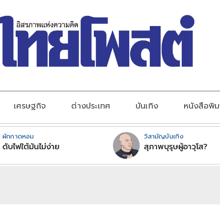
เศรษฐกิจ
ต่างประเทศ
บันเทิง
หนังสือพิม
ผักกาดหอม
วิสามัญบันเทิง
ดับไฟใต้มันไม่ง่าย
สุภาพบุรุษผู้อาวุโส?