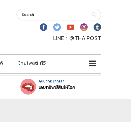
LINE : @THAIPOST
พ์
ไทยโพสต์ ทีวี
คันปากอยากเล่า
เลขทรัพย์สินให้โชค