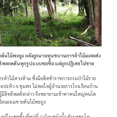
ต้นไม้พะยูง หลังถูกนายทุนขบวนการค้าไม้มงคลส่ง
ทธิพลกดดันทุกรูปแบบขอซื้อ แต่ถูกปฏิเสธไม่ขาย
นการค้าไม้หวงห้าม ซึ่งมีอดีตข้าราชการกรมป่าไม้ราย
ำเภอปะทิว จ.ชุมพร ไม่พอใจผู้อำนวยการโรงเรียนบ้าน
งผู้มีอิทธิพลดังกล่าว จึงพยายามเข้าหาคนใหญ่คนโต
เรียนยอมขายต้นไม้พะยูง
ว อยู่ในเขตพื้นที่หมู่ที่ 3 บ้านหน้าถ้ำ ตำบลชุมโค