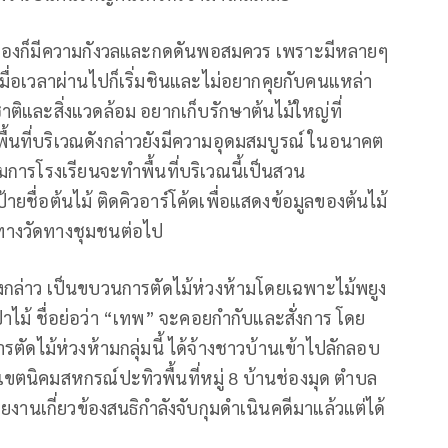
ตนเองก็มีความกังวลและกดดันพอสมควร เพราะมีหลายๆ
มื่อเวลาผ่านไปก็เริ่มชินและไม่อยากคุยกับคนแหล่า
ติและสิ่งแวดล้อม อยากเก็บรักษาต้นไม้ใหญ่ที่
พื้นที่บริเวณดังกล่าวยังมีความอุดมสมบูรณ์ ในอนาคต
รโรงเรียนจะทำพื้นที่บริเวณนี้เป็นสวน
้ายชื่อต้นไม้ ติดคิวอาร์โค้ดเพื่อแสดงข้อมูลของต้นไม้
บทางวัดทางชุมชนต่อไป
มดังกล่าว เป็นขบวนการตัดไม้ห่วงห้ามโดยเฉพาะไม้พยูง
ไม้ ชื่อย่อว่า “เทพ” จะคอยกำกับและสั่งการ โดย
รตัดไม้ห่วงห้ามกลุ่มนี้ ได้จ้างชาวบ้านเข้าไปลักลอบ
เขตนิคมสหกรณ์ปะทิวพื้นที่หมู่ 8 บ้านช่องมุด ตำบล
วยงานเกี่ยวข้องสนธิกำลังจับกุมดำเนินคดีมาแล้วแต่ได้