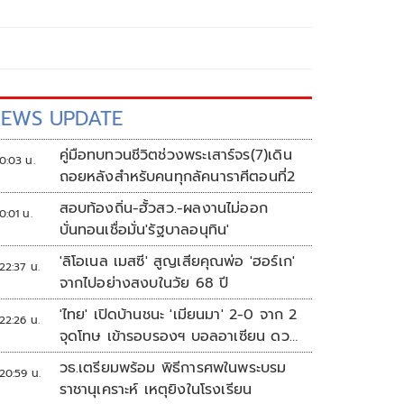
EWS UPDATE
คู่มือทบทวนชีวิตช่วงพระเสาร์จร(7)เดิน
0:03 น.
ถอยหลังสำหรับคนทุกลัคนาราศีตอนที่2
สอบท้องถิ่น-ฮั้วสว.-ผลงานไม่ออก
0:01 น.
บั่นทอนเชื่อมั่น'รัฐบาลอนุทิน'
'ลิโอเนล เมสซี' สูญเสียคุณพ่อ 'ฮอร์เก'
22:37 น.
จากไปอย่างสงบในวัย 68 ปี
'ไทย' เปิดบ้านชนะ 'เมียนมา' 2-0 จาก 2
22:26 น.
จุดโทษ เข้ารอบรองฯ บอลอาเซียน ดวล
'สิงคโปร์'
วธ.เตรียมพร้อม พิธีการศพในพระบรม
20:59 น.
ราชานุเคราะห์ เหตุยิงในโรงเรียน