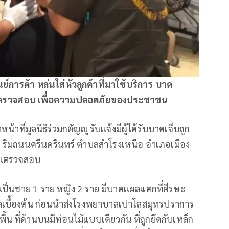
ารค้า หล่นใส่หัวลูกค้าที่มาใช้บริการ บาด
้ามาตรวจสอบ เพื่อความปลอดภัยของประชาชน
้าที่มูลนิธิร่วมกตัญญู รับแจ้งมีผู้ได้รับบาดเจ็บถูก
ส ริมถนนศรีนครินทร์ ตำบลสำโรงเหนือ อำเภอเมือง
งไแตรวจสอบ
เป็นชาย 1 ราย หญิง 2 ราย มีบาดแผลแตกที่ศีรษะ
าลเบื้องต้น ก่อนนำส่งโรงพยาบาลเปาโลสมุทรปราการ
้น ที่ด้านบนมีท่อนไม้แบบเดียวกัน ที่ถูกยึดกับเหล็ก