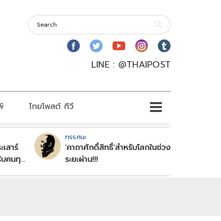
LINE : @THAIPOST
พ์
ไทยโพสต์ ทีวี
ทรรศนะ
ะเสาร์
'คาถาศักดิ์สิทธิ์'สำหรับโลกในช่วง
ับคนทุก
ระยะผ่าน!!!