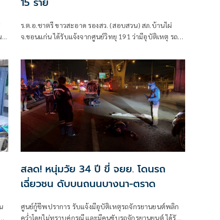
15 ราย
ซ
ร.ต.อ.ชาตรี ขาวสะอาด รองสว. (สอบสวน) สภ.บ้านไผ่
น
จ.ขอนแก่น ได้รับแจ้งจากศูนย์วิทยุ 191 ว่ามีอุบัติเหตุ รถตู้
ชนรถบรรทุกพ่วง บนถนนมิตรภาพ
สลด! หนุ่มวัย 34 ปี ขี่ จยย. โดนรถ
เฉี่ยวชน ดับบนถนนบางนา-ตราด
่น
ศูนย์กู้ชีพปราการ รับแจ้งมีอุบัติเหตุรถจักรยานยนต์พลิก
ัด
คว่ำโดยไม่ทราบคู่กรณี และมีคนขับรถจักรยานยนต์ ได้รับ