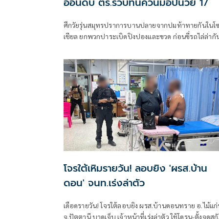
อ่อนดับ ตร.รวบทันควันมือปืนวัย 17
ศึกวัยรุ่นสมุทรปราการบานปลายจากปมท้าทายกันในโ
เชียล ยกพวกปาระเบิดปิงปองและขวด ก่อนขี่รถไล่ล่ากั
จนถึงสะพานข้ามแยกการไฟฟ้า หนุ่มวัย 19 ปี พ่อลูกอ่
โจรใต้เหิมรายวัน! ลอบยิง 'ผรส.บ้าน
ดอน' จนท.เร่งล่าตัว
เดือดรายวัน! โจรใต้ลอบยิง ผรส.บ้านดอนทราย อ.ไม้แก
จ.ปัตตานี บาดเจ็บ เจ้าหน้าที่เร่งล่าตัว ใช้โดรน-ตั้งจุดสก