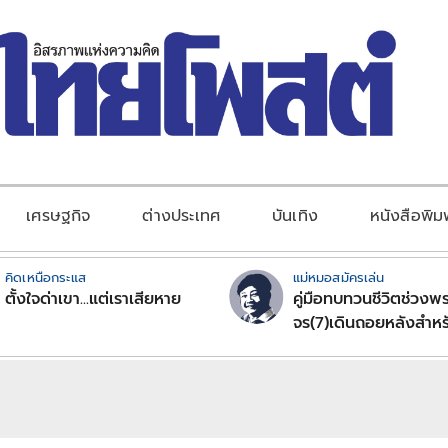
เศรษฐกิจ
ต่างประเทศ
บันเทิง
หนังสือพิม
คิดเหนือกระแส
แม่หมอสมัครเล่น
ตั้งใจด่าเขา...แต่เราเสียหาย
คู่มือทบทวนชีวิตช่วงพร
จร(7)เดินถอยหลังสำหร
ลัคนาราศีตอนที่2