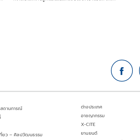
บาดเจ็บสาหัส
ต่างประเทศ
สถานการณ์
อาชญากรรม
้
X-CITE
ยานยนต์
เที่ยว – ศิลปวัฒนธรรม