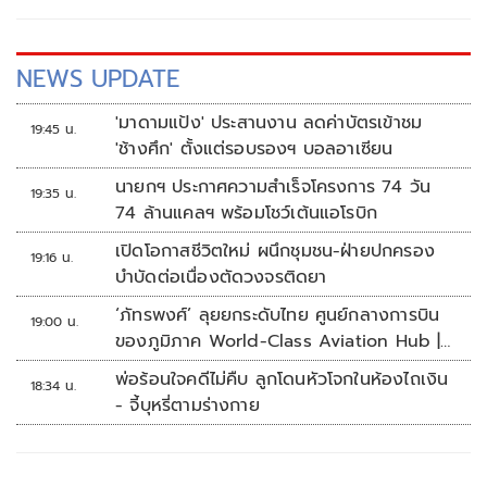
NEWS UPDATE
'มาดามแป้ง' ประสานงาน ลดค่าบัตรเข้าชม
19:45 น.
'ช้างศึก' ตั้งแต่รอบรองฯ บอลอาเซียน
นายกฯ ประกาศความสำเร็จโครงการ 74 วัน
19:35 น.
74 ล้านแคลฯ พร้อมโชว์เต้นแอโรบิก
เปิดโอกาสชีวิตใหม่ ผนึกชุมชน-ฝ่ายปกครอง
19:16 น.
บำบัดต่อเนื่องตัดวงจรติดยา
‘ภัทรพงศ์’ ลุยยกระดับไทย ศูนย์กลางการบิน
19:00 น.
ของภูมิภาค World-Class Aviation Hub |
ห้องข่าวไทยโพสต์สุดสัปดาห์
พ่อร้อนใจคดีไม่คืบ ลูกโดนหัวโจกในห้องไถเงิน
18:34 น.
- จี้บุหรี่ตามร่างกาย