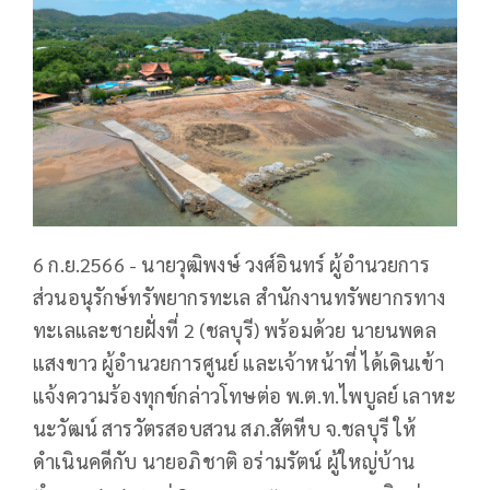
6 ก.ย.2566 - นายวุฒิพงษ์ วงศ์อินทร์ ผู้อำนวยการ
ส่วนอนุรักษ์ทรัพยากรทะเล สำนักงานทรัพยากรทาง
ทะเลและชายฝั่งที่ 2 (ชลบุรี) พร้อมด้วย นายนพดล
แสงขาว ผู้อำนวยการศูนย์ และเจ้าหน้าที่ ได้เดินเข้า
แจ้งความร้องทุกข์กล่าวโทษต่อ พ.ต.ท.ไพบูลย์ เลาหะ
นะวัฒน์ สารวัตรสอบสวน สภ.สัตหีบ จ.ชลบุรี ให้
ดำเนินคดีกับ นายอภิชาติ อร่ามรัตน์ ผู้ใหญ่บ้าน