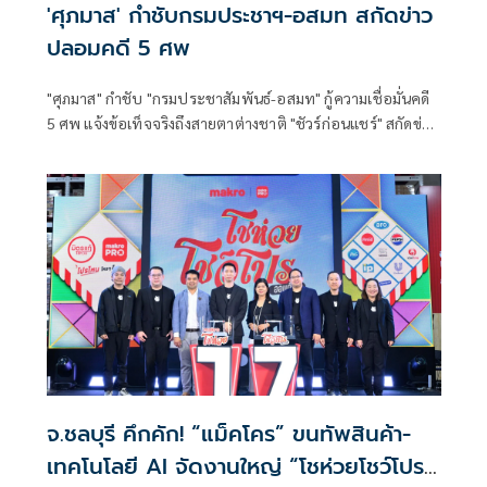
'ศุภมาส' กำชับกรมประชาฯ-อสมท สกัดข่าว
ปลอมคดี 5 ศพ
"ศุภมาส" กำชับ "กรมประชาสัมพันธ์-อสมท" กู้ความเชื่อมั่นคดี
5 ศพ แจ้งข้อเท็จจริงถึงสายตาต่างชาติ "ชัวร์ก่อนแชร์" สกัดข่าว
ปลอมซ้ำเติมครอบครัวเหยื่อ
จ.ชลบุรี คึกคัก! “แม็คโคร” ขนทัพสินค้า-
เทคโนโลยี AI จัดงานใหญ่ “โชห่วยโชว์โปร