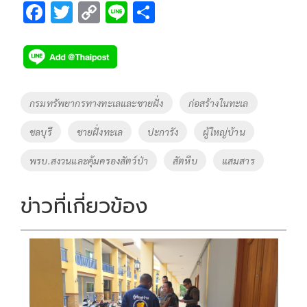
F
T
C
Li
S
ac
wi
o
n
h
e
tt
p
e
ar
b
er
y
e
o
Li
Tags
กรมทรัพยากรทางทะเลและชายฝั่ง
ก่อสร้างในทะเล
o
n
ชลบุรี
ชายฝั่งทะเล
ปะการัง
ผู้ใหญ่บ้าน
k
k
พรบ.สงวนและคุ้มครองสัตว์ป่า
สัตหีบ
แสมสาร
ข่าวที่เกี่ยวข้อง