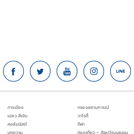
การเมือง
กรองสถานการณ์
เปลว สีเงิน
วาไรตี้
คอลัมนิสต์
กีฬา
บทความ
ท่องเที่ยว – ศิลปวัฒนธรรม