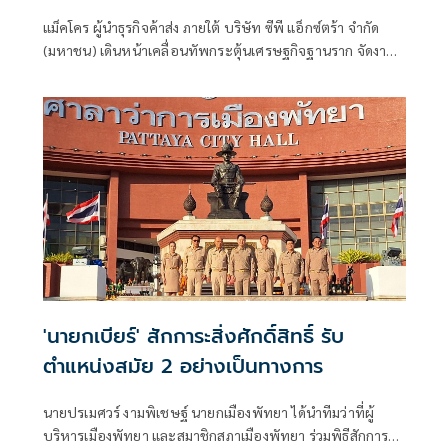
ออนทัวร์” หนุนผู้ประกอบการท้องถิ่นสร้าง
แม็คโคร ผู้นำธุรกิจค้าส่ง ภายใต้ บริษัท ซีพี แอ็กซ์ตร้า จำกัด
กำไรยั่งยืน
(มหาชน) เดินหน้าเคลื่อนทัพกระตุ้นเศรษฐกิจฐานราก จัดงาน
ใหญ่เพื่อผู้ประกอบการค้าปลีกรายย่อย
'นายกเบียร์' สักการะสิ่งศักดิ์สิทธิ์ รับ
ตำแหน่งสมัย 2 อย่างเป็นทางการ
นายปรเมศวร์ งามพิเชษฐ์ นายกเมืองพัทยา ได้นำทีมว่าที่ผู้
บริหารเมืองพัทยา และสมาชิกสภาเมืองพัทยา ร่วมพิธีสักการะ