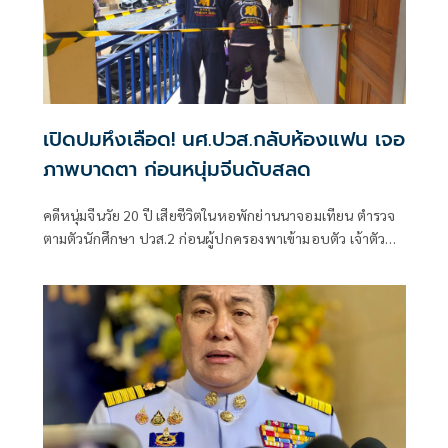
เปิดปมหึงเลือด! นศ.ปวส.กลับห้องแฟน เจอ
ภาพบาดตา ก่อนหนุ่มจีนดับสลด
คดีหนุ่มจีนวัย 20 ปี เสียชีวิตในหอพักย่านนาจอมเทียน ตำรวจ
ตามตัวนักศึกษา ปวส.2 ก่อนผู้ปกครองพาเข้ามอบตัว เจ้าตัว
เปิดปากเล่านาทีเข้าไ