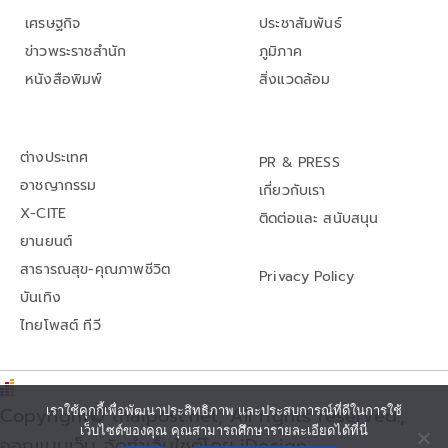
เศรษฐกิจ
ประชาสัมพันธ์
ข่าวพระราชสำนัก
ภูมิภาค
หนังสือพิมพ์
สิ่งแวดล้อม
ต่างประเทศ
PR & PRESS
อาชญากรรม
เกี่ยวกับเรา
X-CITE
ติดต่อและ สนับสนุน
ยานยนต์
สาธารณสุข-คุณภาพชีวิต
Privacy Policy
บันเทิง
ไทยโพสต์ ทีวี
Copyright© thaipost.net, All rights reserved.,
เราใช้คุกกี้เพื่อพัฒนาประสิทธิภาพ และประสบการณ์ที่ดีในการใช้
เว็บไซต์ของคุณ คุณสามารถศึกษารายละเอียดได้ที่นี่
ออกแบบเว็บ จัดทำเว็บไซต์โดย iDesign