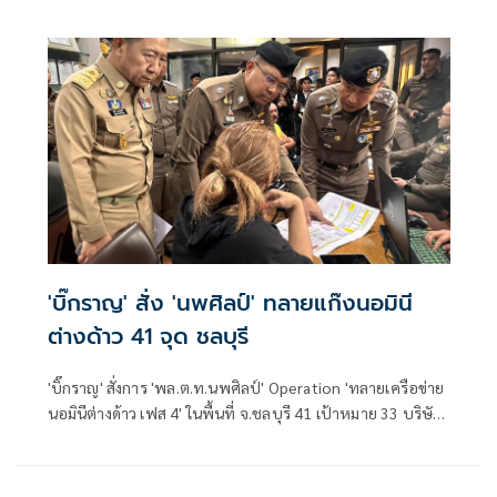
สิ่งศักดิ์สิทธิ์ประจำศาลาว่าการเมืองพัทยา
'บิ๊กราญ' สั่ง 'นพศิลป์' ทลายแก๊งนอมินี
ต่างด้าว 41 จุด ชลบุรี
'บิ๊กราญ' สั่งการ 'พล.ต.ท.นพศิลป์' Operation 'ทลายเครือข่าย
นอมินีต่างด้าว เฟส 4' ในพื้นที่ จ.ชลบุรี 41 เป้าหมาย 33 บริษัท
มูลค่าความเสียหาย 235 ล้านบาท