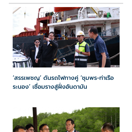
‘สรรเพชญ’ ดันรถไฟทางคู่ ‘ชุมพร-ท่าเรือ
ระนอง’ เชื่อมรางสู่ฝั่งอันดามัน