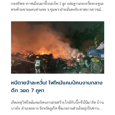
กองทัพอากาศเมียนมาทิ้งระเบิด 3 ลูก ถล่มฐานกะเหรี่ยงกอทูเล
ตรงข้ามชายแดนท่าแซะ จ.ชุมพร ฝ่ายมั่นคงจับตาสถานการณ์
ใกล้ชิด
หนีตายจ้าละหวั่น! ไฟไหม้แคมป์คนงานกลาง
ดึก วอด 7 คูหา
เกิดเหตุไฟไหม้แคมป์คนงานก่อสร้าง ใกล้กับบิ๊กซี มินิมาร์ท บ้าน
บางโจ อำเภอถลาง จังหวัดภูเก็ต ซึ่งแรงงานส่วนใหญ่เป็นชาวเมีย
นมา ต่างพากันอพยพออกมาจากที่เกิดเหตุ