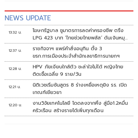
มูลนิธิชุมพรการกุศลสงเคราะห์ เขตเขาทะลุ เขตสวี และชุดกู้ชีพ
กู้ภัยสมาคมพุทธประทีปหลังสวน
NEWS UPDATE
โฆษกรัฐบาล ชูมาตรการลดค่าครองชีพ ตรึง
13:32 น.
LPG 423 บาท ‘ไทยช่วยไทยพลัส’ ดันเงินหมุน
แสนล้าน
ราชกิจจาฯ แพร่คำสั่งอนุทิน ตั้ง 3
12:37 น.
ขรก.การเมืองประจำสำนักเลขาธิการนายกฯ
HPV ภัยเงียบใกล้ตัว ชะล่าใจไม่ได้ หญิงไทย
12:28 น.
ติดเชื้อเฉลี่ย 9 ราย/วัน
นิติเวชเริ่มชันสูตร 8 ร่างเหยื่อเหตุยิง รร. เปิด
12:21 น.
เกณฑ์เยียวยา
งานวิจัยเทคโนโลยี โดดลงจากหิ้ง สู่มือ1.2หมื่น
12:20 น.
ครัวเรือน สร้างรายได้เพิ่มทุกเดือน