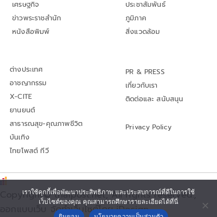
เศรษฐกิจ
ประชาสัมพันธ์
ข่าวพระราชสำนัก
ภูมิภาค
หนังสือพิมพ์
สิ่งแวดล้อม
ต่างประเทศ
PR & PRESS
อาชญากรรม
เกี่ยวกับเรา
X-CITE
ติดต่อและ สนับสนุน
ยานยนต์
สาธารณสุข-คุณภาพชีวิต
Privacy Policy
บันเทิง
ไทยโพสต์ ทีวี
เราใช้คุกกี้เพื่อพัฒนาประสิทธิภาพ และประสบการณ์ที่ดีในการใช้
Copyright© thaipost.net, All rights reserved.,
เว็บไซต์ของคุณ คุณสามารถศึกษารายละเอียดได้ที่นี่
ออกแบบเว็บ จัดทำเว็บไซต์โดย iDesign
ยินยอม
นโยบายความเป็นส่วนตัว