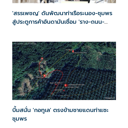
'สรรเพชญ' ดันพัฒนาท่าเรือระนอง-ชุมพร
สู่ประตูการค้าอันดามันเชื่อม 'ราง-ถนน-
ท่าเรือ'
บึ้มสนั่น 'กอทูเล' ตรงข้ามชายแดนท่าแซะ
ชุมพร