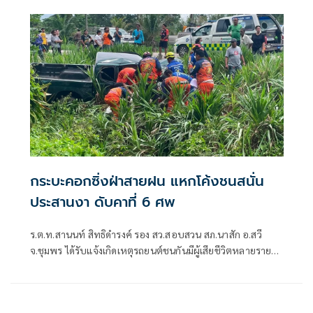
กระบะคอกซิ่งฝ่าสายฝน แหกโค้งชนสนั่น
ประสานงา ดับคาที่ 6 ศพ
ร.ต.ท.สานนท์ สิทธิดำรงค์ รอง สว.สอบสวน สภ.นาสัก อ.สวี
จ.ชุมพร ได้รับแจ้งเกิดเหตุรถยนต์ชนกันมีผู้เสียชีวิตหลายราย
และมีผู้บาดเจ็บติดอยู่ภายในรถ บนถนนสายเขาปีป-เขาทะลุ
ม.13 ต.นาสัก อ.สวี จ.ชุมพร จึงรายงานให้ผู้บังคับบัญชา ให้ได้
ทราบ ก่อนเดินทางไปตรวจสอบพร้อม ชุดกู้ชีพกู้ภัยสายชล