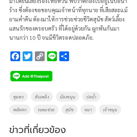
มาได้ยินเสียงร้องโหยหวน พบว่าตกลงไปอยู่ในบ่อน้ำ
ร้าง ซึ่งต้องขอขอบคุณเจ้าหน้าที่ทุกนาย ที่เสียสละแม้
ยามค่ำคืน ต้องมาให้การช่วยช่วยชีวิตสุนัข สัตว์เลี้ยง
แสนรักของครอบครัว ที่ได้อยู่ด้วยกัน ผูกพันกันมา
นานกว่า 10 ปี จนมีชีวิตรอดปลอดภัย.
F
T
C
Li
S
ac
wi
o
n
h
e
tt
p
e
ar
b
er
y
e
o
Li
Tags
ชุมพร
ดับเพลิง
น้องขนุน
บ่อน้ำ
o
n
พลัดตก
ระดมช่วย
สุนัข
หมา
เจ้าขนุน
k
k
ข่าวที่เกี่ยวข้อง