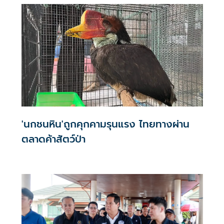
ปฏิบัติการบังคับคดีรื้อถอนโรงแรมและวิลล่าหรูในเขตอุทยาน
แห่งชาติสิรินาถ จังหวัดภูเก็ต หลังคดีถึงที่สุด ทวงคืนพื้นที่ป่า
รวมกว่า 25 ไร่ กลับคืนเป็นสมบัติของแผ่นดิน
'นกชนหิน'ถูกคุกคามรุนแรง ไทยทางผ่าน
ตลาดค้าสัตว์ป่า