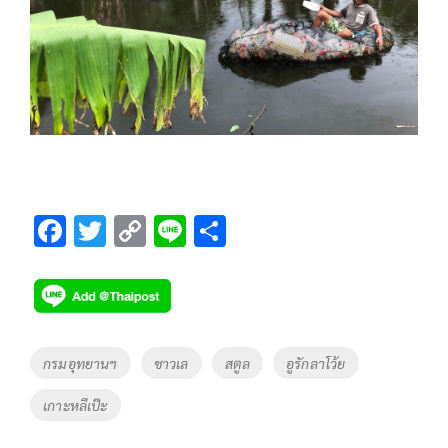
F
T
C
Li
S
ac
wi
o
n
h
e
tt
p
e
ar
b
er
y
e
o
Li
Tags
กรมอุทยานฯ
ชาวเล
สตูล
อูรักลาโว้ย
o
n
เกาะหลีเป๊ะ
k
k