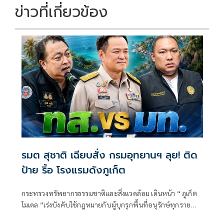
ข่าวที่เกี่ยวข้อง
รมต สุชาติ เฉียบสั่ง กรมอุทยานฯ ลุย! ติด
ป้าย ริ้อ โรงแรมดังภูเก็ต
กระทรวงทรัพยากรธรรมชาติและสิ่งแวดล้อม เดินหน้า “ ภูเก็ต
โมเดล ”เร่งบังคับใช้กฎหมายกับผู้บุกรุกพื้นที่อนุรักษ์ทุกราย
อย่างเสมอภาค ไม่มีข้อยกเว้น ล่าสุด “รมว.สุชาติ ชมกลิ่น” สั่งเปิด