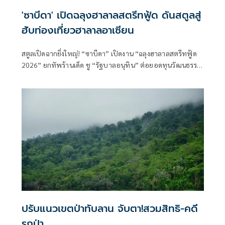
'ซาบีดา' เปิดฉลุงฮาลาลสตรีทฟู้ด ดันสตูลสู่
ฮับท่องเที่ยวฮาลาลอาเซียน
สตูลเปิดฉากยิ่งใหญ่! “ซาบีดา” เปิดงาน “ฉลุงฮาลาลสตรีทฟู้ด
2026” ยกทัพร้านเด็ด ชู “รัฐบาลอนุทิน” ต่อยอดทุนวัฒนธรรม
สร้างมูลค่า ผสานไทย - มลายู สร้างร
ปรับแนวเขตป่าทับลาน จับตา!สวมสิทธิ-คดี
รุกป่า