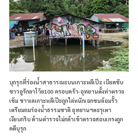
บุกรุกที่ร่องน้ำสาธารณะบนเกาะหลีเป๊ะ เบียดขับ
ชาวอูรักลาโว้ย100 ครอบครัว-อุทยานตั้งท่าตรวจ
เข้ม ชาวเลเกาะหลีเป๊ะถูกไล่หนักเอกชนล้อมรั้ว
เตรียมถมร่องน้ำธรรมชาติ อุทยานฯตะรุเตา
เงียบกริบ ด้านตำรวจไม่กล้าเข้าตรวจสอบเกรงถูก
คดีบุรุก