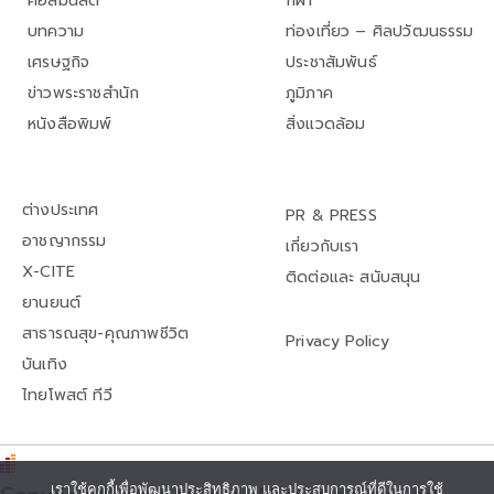
คอลัมนิสต์
กีฬา
บทความ
ท่องเที่ยว – ศิลปวัฒนธรรม
เศรษฐกิจ
ประชาสัมพันธ์
ข่าวพระราชสำนัก
ภูมิภาค
หนังสือพิมพ์
สิ่งแวดล้อม
ต่างประเทศ
PR & PRESS
อาชญากรรม
เกี่ยวกับเรา
X-CITE
ติดต่อและ สนับสนุน
ยานยนต์
สาธารณสุข-คุณภาพชีวิต
Privacy Policy
บันเทิง
ไทยโพสต์ ทีวี
เราใช้คุกกี้เพื่อพัฒนาประสิทธิภาพ และประสบการณ์ที่ดีในการใช้