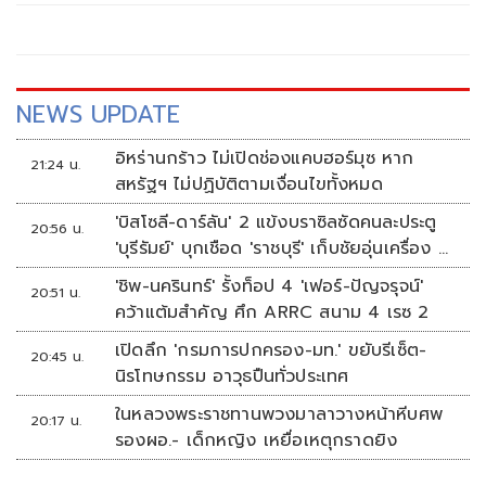
เหลือ
NEWS UPDATE
อิหร่านกร้าว ไม่เปิดช่องแคบฮอร์มุซ หาก
21:24 น.
สหรัฐฯ ไม่ปฏิบัติตามเงื่อนไขทั้งหมด
'บิสโซลี-ดาร์ลัน' 2 แข้งบราซิลซัดคนละประตู
20:56 น.
'บุรีรัมย์' บุกเชือด 'ราชบุรี' เก็บชัยอุ่นเครื่อง 4
นัดรวด
'ชิพ-นครินทร์' รั้งท็อป 4 'เฟอร์-ปัญจรุจน์'
20:51 น.
คว้าแต้มสำคัญ ศึก ARRC สนาม 4 เรซ 2
เปิดลึก 'กรมการปกครอง-มท.' ขยับรีเซ็ต-
20:45 น.
นิรโทษกรรม อาวุธปืนทั่วประเทศ
ในหลวงพระราชทานพวงมาลาวางหน้าหีบศพ
20:17 น.
รองผอ.- เด็กหญิง เหยื่อเหตุกราดยิง