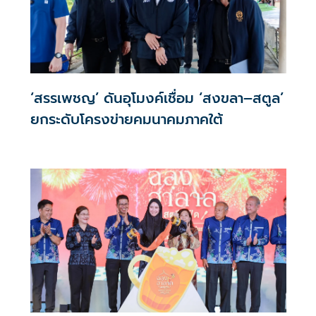
‘สรรเพชญ’ ดันอุโมงค์เชื่อม ‘สงขลา–สตูล’
ยกระดับโครงข่ายคมนาคมภาคใต้