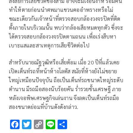
สงสัยการเสียชีวิตของสามี อาจจะมีเงื่อนงำห รือมีคน
ทำให้ตายก่อนนำศพมาแขวนคออำพรางหรือไม่
ขณะเดียวกันเจ้าหน้าที่ตรวจสอบกล้องวงจรปิดที่ติด
ตั้งภายในบริเวณนั้น พบว่ากล้องเสียหมดทุกตัว ซึ่งจะ
ได้ตรวจสอบกล้องวงจรปิดตามถนน เพื่อเร่งสืบหา
เบาะแสและสาเหตุการเสียชีวิตต่อไป
สำหรับนายณัฐวุฒิหรือเสี่ยต้อม เมื่อ 20 ปีที่แล้วเคย
เปิดเต็นท์รถที่หน้าห้างโลตัส สมัยที่ห้างยังไม่ขยาย
ใหญ่เหมือนปัจจุบัน ถือเป็นเต็นท์รถขนาดใหญ่ระดับ
ตำนาน มีรถมือสองนับร้อยคัน ร่ำรวยขั้นเศรษฐี ภาย
หลังเจอพิษเศรษฐกิจเล่นงาน จึงลดเป็นเต็นท์รถมือ
สองขนาดย่อมที่บ้านดังดังกล่าว.
F
T
C
Li
S