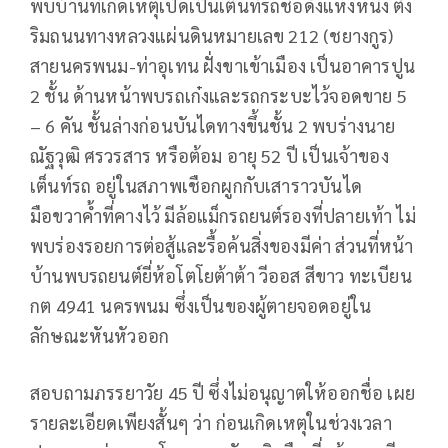
พบบ้านที่เกิดเหตุเปิดเป็นเต็นท์รถชื่อดังแห่งหนึ่ง ตั้ง
ริมถนนทางหลวงแผ่นดินหมายเลข 212 (ชยางกูร)
สายนครพนม-ท่าอุเทน ฝั่งขาเข้าเมือง เป็นอาคารปูน
2 ชั้น ด้านหน้าพบรถเก๋งและรถกระบะไว้จอดขาย 5
– 6 คัน ชั้นล่างก่อนบันไดทางขึ้นชั้น 2 พบร่างนาย
ณัฐวุฒิ ศรวรสาร หรือต้อม อายุ 52 ปี เป็นเจ้าของ
เต็นท์รถ อยู่ในสภาพเชือกผูกกับเสาราวบันได
มือขวาค้ำที่คางไว้ มีล้อแม็กรถยนต์รองที่ปลายเท้า ไม่
พบร่องรอยการต่อสู้และรื้อค้นสิ่งของมีค่า ส่วนที่หน้า
บ้านพบรถยนต์ยี่ห้อโตโยต้าต้า วีออส สีขาว ทะเบียน
กต 4941 นครพนม ซึ่งเป็นของผู้ตายจอดอยู่ใน
ลักษณะหันหัวออก
สอบถามภรรยาวัย 45 ปี ซึ่งไม่อนุญาตให้ออกชื่อ เผย
รายละเอียดเพียงสั้นๆ ว่า ก่อนเกิดเหตุในช่วงเวลา