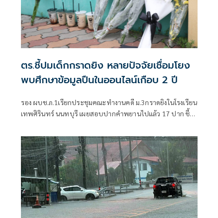
ตร.ชี้ปมเด็กกราดยิง หลายปัจจัยเชื่อมโยง
พบศึกษาข้อมูลปืนในออนไลน์เกือบ 2 ปี
รอง ผบช.ภ.1เรียกประชุมคณะทำงานคดี ม.3กราดยิงในโรงเรียน
เทพศิรินทร์ นนทบุรี เผยสอบปากคำพยานไปแล้ว 17 ปาก ชี้
ชนวนเหตุมาจากหลายปัจจัย ทั้งเรื่องครอบครัว มีปัญหากับ
เพื่อน เสพสื่อโซเชียล พบเคยสั่งซื้อปืนบีบีกันทางออนไลน์มา
โรงเรียนแต่ถูกครูยึด เร่งตรวจสอบมือถือ-คอมพิวเตอร์ โยงเหตุ
สลด