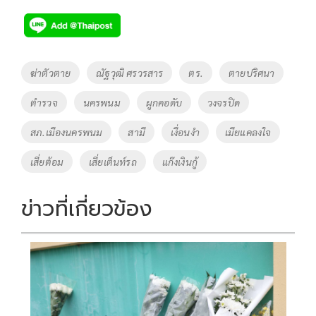
ac
wi
o
n
h
e
tt
p
e
ar
b
er
y
e
o
Li
Tags
ฆ่าตัวตาย
ณัฐวุฒิ ศรวรสาร
ตร.
ตายปริศนา
o
n
ตำรวจ
นครพนม
ผูกคอดับ
วงจรปิด
k
k
สภ.เมืองนครพนม
สามี
เงื่อนงำ
เมียแคลงใจ
เสี่ยต้อม
เสี่ยเต็นท์รถ
แก๊งเงินกู้
ข่าวที่เกี่ยวข้อง