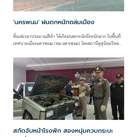
'นครพนม' ฝนตกหนักถล่มเมือง
ตั้งแต่เวลาประมาณตีห้า ได้เกิดฝนตกหนักถึงหนักมาก ในพื้นที่
เทศบาลเมืองนครพนม (ทม.นครพนม) โดยสถานีอุตุนิยมวิทยา
วัดปริมาณน้ำฝนที่ตกได้ถึง 107.9 มม.(มิลลิเมตร)
สกัดจับหน้าโรงพัก สองหนุ่มควบกระบะ