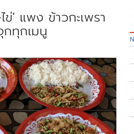
-ไข่' แพง ข้าวกะเพรา
ุกทุกเมนู
N