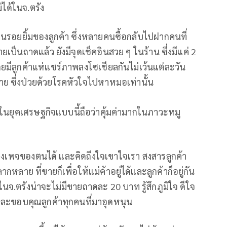
่ได้ในจ.ตรัง
เห็นรอยยิ้มของลูกค้า ซึ่งหลายคนซื้อกลับไปฝากคนที่
ป็นถาดแล้ว ยังมีจุดเช็คอินสวย ๆ ในร้าน ซึ่งมีแค่ 2
โดยมีลูกค้าแห่แชร์ภาพลงโซเชียลกันไม่เว้นแต่ละวัน
ูกชาย ซึ่งป่วยด้วยโรคหัวใจไปหาหมอเท่านั้น
ในยุคเศรษฐกิจแบบนี้ถือว่าคุ้มค่ามากในภาวะหมู
ูทางเพจของตนได้ และคิดถึงใจเขาใจเรา สงสารลูกค้า
าย ที่ขายก็เพื่อให้แม่ค้าอยู่ได้และลูกค้าก็อยู่กัน
.ตรังน่าจะไม่มีขายถาดละ 20 บาท รู้สึกภูมิใจ ดีใจ
ละขอบคุณลูกค้าทุกคนที่มาอุดหนุน