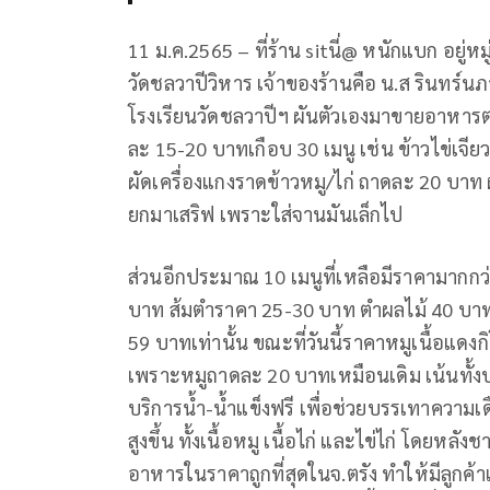
11 ม.ค.2565 – ที่ร้าน sitนี่@ หนักแบก อยู่หม
วัดชลวาปีวิหาร เจ้าของร้านคือ น.ส รินทร์นภา
โรงเรียนวัดชลวาปีฯ ผันตัวเองมาขายอาหารตามส
ละ 15-20 บาทเกือบ 30 เมนู เช่น ข้าวไข่เ
ผัดเครื่องแกงราดข้าวหมู/ไก่ ถาดละ 20 บาท ผ
ยกมาเสริฟ เพราะใส่จานมันเล็กไป
ส่วนอีกประมาณ 10 เมนูที่เหลือมีราคามากก
บาท ส้มตำราคา 25-30 บาท ตำผลไม้ 40 บาท
59 บาทเท่านั้น ขณะที่วันนี้ราคาหมูเนื้อแด
เพราะหมูถาดละ 20 บาทเหมือนเดิม เน้นทั้
บริการน้ำ-น้ำแข็งฟรี เพื่อช่วยบรรเทาความเด
สูงขึ้น ทั้งเนื้อหมู เนื้อไก่ และไข่ไก่ โดยหล
อาหารในราคาถูกที่สุดในจ.ตรัง ทำให้มีลูกค้าแ