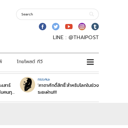
LINE : @THAIPOST
พ์
ไทยโพสต์ ทีวี
ทรรศนะ
ะเสาร์
'คาถาศักดิ์สิทธิ์'สำหรับโลกในช่วง
ับคนทุก
ระยะผ่าน!!!