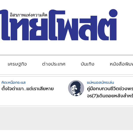
เศรษฐกิจ
ต่างประเทศ
บันเทิง
หนังสือพิม
คิดเหนือกระแส
แม่หมอสมัครเล่น
ตั้งใจด่าเขา...แต่เราเสียหาย
คู่มือทบทวนชีวิตช่วงพร
จร(7)เดินถอยหลังสำหร
ลัคนาราศีตอนที่2