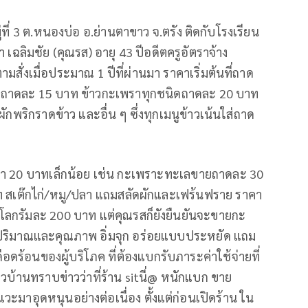
ู่ที่ 3 ต.หนองบ่อ อ.ย่านตาขาว จ.ตรัง ติดกับโรงเรียน
 เฉลิมชัย (คุณรส) อายุ 43 ปีอดีตครูอัตราจ้าง
ั่งเมื่อประมาณ 1 ปีที่ผ่านมา ราคาเริ่มต้นที่ถาด
จียวถาดละ 15 บาท ข้าวกะเพราทุกชนิดถาดละ 20 บาท
ักพริกราดข้าว และอื่น ๆ ซึ่งทุกเมนูข้าวเน้นใส่ถาด
ว่า 20 บาทเล็กน้อย เช่น กะเพราะทะเลขายถาดละ 30
 สเต๊กไก่/หมู/ปลา แถมสลัดผักและเฟร้นฟราย ราคา
งกิโลกรัมละ 200 บาท แต่คุณรสก็ยังยืนยันจะขายกะ
งปริมาณและคุณภาพ อิ่มจุก อร่อยแบบประหยัด แถม
ือดร้อนของผู้บริโภค ที่ต้องแบกรับภาระค่าใช้จ่ายที่
ังชาวบ้านทราบข่าวว่าที่ร้าน sitนี่@ หนักแบก ขาย
วะมาอุดหนุนอย่างต่อเนื่อง ตั้งแต่ก่อนเปิดร้าน ใน