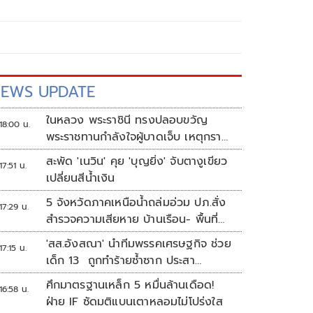
EWS UPDATE
ในหลวง พระราชินี ทรงปลอบขวัญ
18:00 น.
พระราชทานกำลังใจผู้บาดเจ็บ เหตุกราด
ยิง รร.เทพศิรินทร์นนทบุรี
สะพัด 'เนวิน' คุย 'บุญยิ่ง' จับตางูเขียว
17:51 น.
เปลี่ยนสีน้ำเงิน
5 จังหวัดภาคเหนือน้ำถล่มอ่วม ปภ.สั่ง
17:29 น.
สำรวจความเสียหาย บ้านเรือน- พื้นที่
เกษตร
'สส.อังสณา' นำทีมพรรคเศรษฐกิจ ช่วย
17:15 น.
เด็ก 13 ถูกทำร้ายซ้ำซาก ประสา
นพม.เข้าคุ้มครอง
ศึกมาตรฐานเหล็ก 5 หมื่นล้านเดือด!
16:58 น.
ฝ่าย IF ซัดมติแบนเตาหลอมไม่โปร่งใส