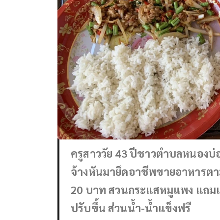
ครูสาววัย 43 ปีชาวตำบลหนองบ่อ
จ้างหันมายึดอาชีพขายอาหารตาม
20 บาท สวนกระแสหมูแพง แถมแน่
ปรับขึ้น ส่วนน้ำ-น้ำแข็งฟรี