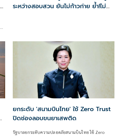
บฮ
ระหว่างสอบสวน ยันไม่ก้าวก่าย ย้ำ!ไม่
กระทบเส้นทางบินไปออสเตรเลีย
อร์
ยกระดับ 'สนามบินไทย' ใช้ Zero Trust
ปิดช่องลอบขนยาเสพติด
ก
รัฐบาลยกระดับความปลอดภัยสนามบินไทย ใช้ Zero