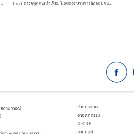
Trust ตรวจทุกคนเท่าเทียม ปิดช่องขบวนการลักลอบขน
ะบบ
ยาเสพติด
วาม
ต่างประเทศ
สถานการณ์
อาชญากรรม
้
X-CITE
ยานยนต์
เที่ยว – ศิลปวัฒนธรรม