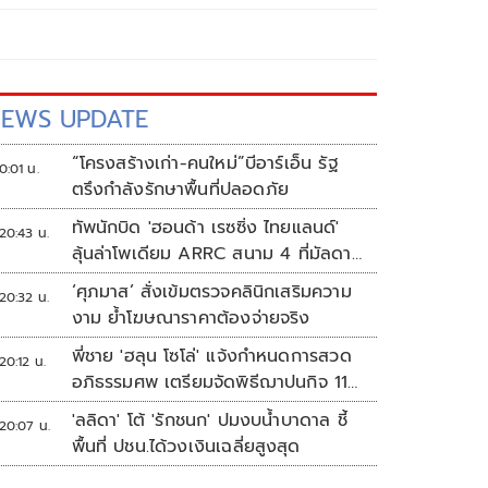
EWS UPDATE
“โครงสร้างเก่า-คนใหม่”บีอาร์เอ็น รัฐ
0:01 น.
ตรึงกำลังรักษาพื้นที่ปลอดภัย
ทัพนักบิด 'ฮอนด้า เรซซิ่ง ไทยแลนด์'
20:43 น.
ลุ้นล่าโพเดียม ARRC สนาม 4 ที่มัลดาลิ
กา
‘ศุภมาส’ สั่งเข้มตรวจคลินิกเสริมความ
20:32 น.
งาม ย้ำโฆษณาราคาต้องจ่ายจริง
พี่ชาย 'ฮลุน โซโล่' แจ้งกำหนดการสวด
20:12 น.
อภิธรรมศพ เตรียมจัดพิธีฌาปนกิจ 11
ส.ค.
'ลลิดา' โต้ 'รักชนก' ปมงบน้ำบาดาล ชี้
20:07 น.
พื้นที่ ปชน.ได้วงเงินเฉลี่ยสูงสุด