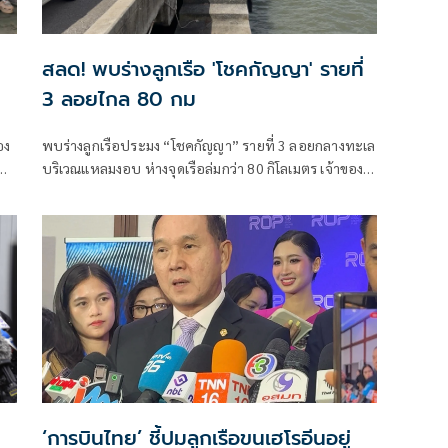
สลด! พบร่างลูกเรือ 'โชคกัญญา' รายที่
3 ลอยไกล 80 กม
อง
พบร่างลูกเรือประมง “โชคกัญญา” รายที่ 3 ลอยกลางทะเล
บริเวณแหลมงอบ ห่างจุดเรือล่มกว่า 80 กิโลเมตร เจ้าของ
เรือยืนยันเบื้องต้นเป็นช่างเครื่องวัย 44 ปี ด้านนายกสมาคม
ประมงจังหวัดตราดยอมรับ ผู้สู
‘การบินไทย’ ชี้ปมลูกเรือขนเฮโรอีนอยู่