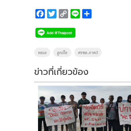
F
T
C
Li
S
ac
wi
o
n
h
e
tt
p
e
ar
b
er
y
e
o
Li
Tags
ทะเล
ลูกเรือ
ศรชล.ภาค3
o
n
k
k
ข่าวที่เกี่ยวข้อง