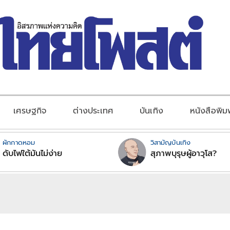
เศรษฐกิจ
ต่างประเทศ
บันเทิง
หนังสือพิม
ผักกาดหอม
วิสามัญบันเทิง
ดับไฟใต้มันไม่ง่าย
สุภาพบุรุษผู้อาวุโส?