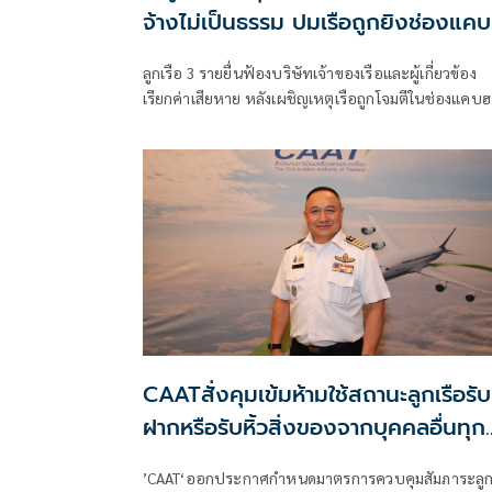
จ้างไม่เป็นธรรม ปมเรือถูกยิงช่องแค
อร์มุซ
ลูกเรือ 3 รายยื่นฟ้องบริษัทเจ้าของเรือและผู้เกี่ยวข้อง
เรียกค่าเสียหาย หลังเผชิญเหตุเรือถูกโจมตีในช่องแคบฮ
มุซ จนมีผู้เสียชีวิตและเกิดภาวะ PTSD อ้างนายจ้างไม่
เยียวยาค่ารักษา-ชดเชยตามสัญญาจ้าง ด้านศ
CAATสั่งคุมเข้มห้ามใช้สถานะลูกเรือรับ
ฝากหรือรับหิ้วสิ่งของจากบุคคลอื่นทุก
กรณี
’CAAT‘ออกประกาศกำหนดมาตรการควบคุมสัมภาระลู