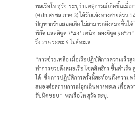
พลเรือโท สุวัจ ระบุว่า เหตุการณ์เกิดขึ้นเมื่
(ศปก.ศรชล.ภาค 3) ได้รับแจ้งทางสายด่วน 1
ปัญหากว้านสมอเสีย ไม่สามารถดึงสมอขึ้นได้ โด
พิกัด แลตติจูด 7°43’ เหนือ ลองจิจูด 98°21’
ริ่ง 215 ระยะ 6 ไมล์ทะเล
“การช่วยเหลือ เมื่อเรือปฏิบัติการความเร็วสู
ทำการช่วยดึงสมอเรือ โชคสิทธิกร ขึ้นสำเร็จ
ได้ ซึ่ง การปฏิบัติการครั้งนี้สะท้อนถึงค
สนองต่อสถานการณ์ฉุกเฉินทางทะเล เพื่อค
รับผิดชอบ” พลเรือโท สุวัจ ระบุ.