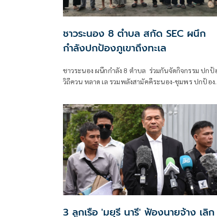
ชาวระนอง 8 ตำบล สกัด SEC ผนึก
กำลังปกป้องภูเขาถึงทะเล
ชาวระนอง ผนึกกำลัง 8 ตำบล ร่วมกันจัดกิจกรรม ปกป้
วิถีควน หลาด เล รวมพลังสามัคคีระนอง-ชุมพร ปกป้อง
ทรัพยากรธรรมชาติและวิถีชุมชน ลั่นไม่เอาโครงการ
พัฒนาของรัฐ แลนด์บริดจ์ - หยุด SEC ที่ทำลาย
ทรัพยากรธรรมชาติ
3 ลูกเรือ 'มยุรี นารี' ฟ้องนายจ้าง เลิก