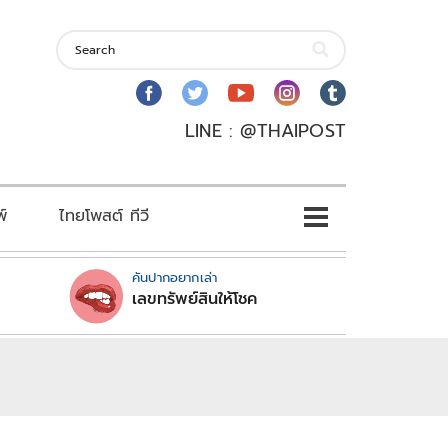
LINE : @THAIPOST
พ์
ไทยโพสต์ ทีวี
คันปากอยากเล่า
เลขทรัพย์สินให้โชค