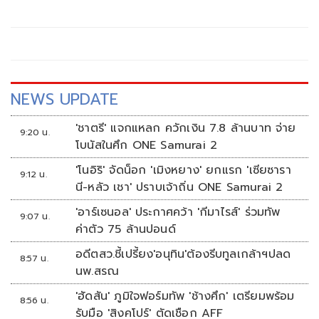
ความร่วมมือด้านความมั่นคง เศรษฐกิจ การค้าชายแดน การ
ปราบปรามอาชญากรรมข้ามชา
NEWS UPDATE
'ชาตรี' แจกแหลก ควักเงิน 7.8 ล้านบาท จ่าย
9:20 น.
โบนัสในศึก ONE Samurai 2
'โนอิริ' จัดน็อก 'เมิงหยาง' ยกแรก 'เซียซารา
9:12 น.
นี-หลัว เชา' ปราบเจ้าถิ่น ONE Samurai 2
'อาร์เซนอล' ประกาศคว้า 'กีมาไรส์' ร่วมทัพ
9:07 น.
ค่าตัว 75 ล้านปอนด์
อดีตสว.ชี้เปรี้ยง'อนุทิน'ต้องรีบทูลเกล้าฯปลด
8:57 น.
นพ.สรณ
'ฮัดสัน' ภูมิใจฟอร์มทัพ 'ช้างศึก' เตรียมพร้อม
8:56 น.
รับมือ 'สิงคโปร์' ตัดเชือก AFF