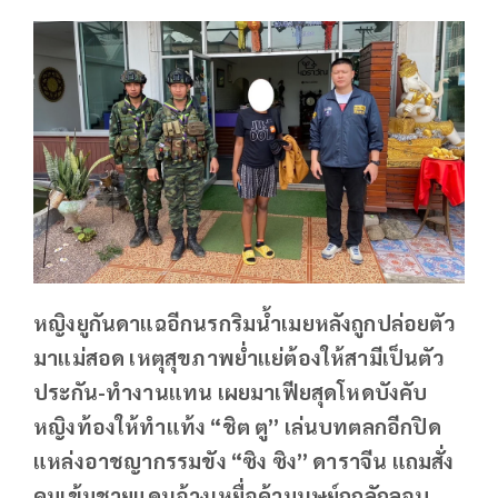
หญิงยูกันดาแฉอีกนรกริมน้ำเมยหลังถูกปล่อยตัว
มาแม่สอด เหตุสุขภาพย่ำแย่ต้องให้สามีเป็นตัว
ประกัน-ทำงานแทน เผยมาเฟียสุดโหดบังคับ
หญิงท้องให้ทำแท้ง “ชิต ตู” เล่นบทตลกอีกปิด
แหล่งอาชญากรรมขัง “ซิง ซิง” ดาราจีน แถมสั่ง
คุมเข้มชายแดนอ้างเหยื่อค้ามนุษย์ถูกลักลอบ