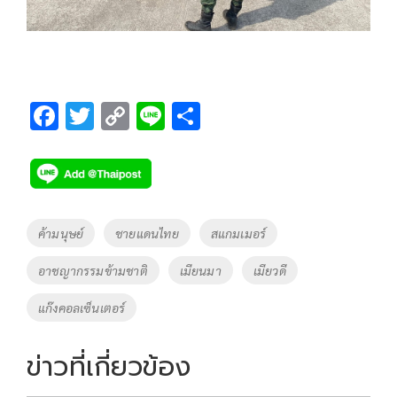
F
T
C
Li
S
ac
wi
o
n
h
e
tt
p
e
ar
b
er
y
e
o
Li
Tags
ค้ามนุษย์
ชายแดนไทย
สแกมเมอร์
o
n
อาชญากรรมข้ามชาติ
เมียนมา
เมียวดี
k
k
แก๊งคอลเซ็นเตอร์
ข่าวที่เกี่ยวข้อง