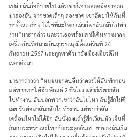
เปล่า ฉันก็อธิบายไป แล้วเขาก็เอาหลอดฉีดยาออก
มาสองอัน จากขวดเล็กๆ สองขวด เขาฉีดยาให้ฉันที่
ขาทั้งสองข้าง ไม่ใช่ที่สะโพก แล้วก็พาฉันกลับไปทํา
งาน”มาธากล่าว และว่าเธอพร้อมสามีเดินทางมาลง
เครื่องบินที่สนามบินสุวรรณภูมิตั้งแต่วันที่ 24
กันยายน 2567 และถูกพาตัวมายังเมืองเมียวดีใน
เวลาต่อมา
มาธากล่าวว่า “หมอบอกคนจีนว่าควรให้ฉันพักก่อน
แต่พวกเขาให้ฉันพักแค่ 2 ชั่วโมง แล้วก็เรียกกลับ
ไปทํางาน ฉันบอกพวกเขาว่าฉันไม่ไหว ฉันรู้สึกไม่ดี
เลย วันต่อมาฉันกลับไปทํางาน แต่พบว่าฉัน
เคลื่อนไหวไม่ได้อีก ฉันนั่งลงแล้วรู้สึกเวียนหัว เจ็บที่
ก้นกบระหว่างสะโพกกับกระดูกก้นกบ ขาของฉันเริ่ม