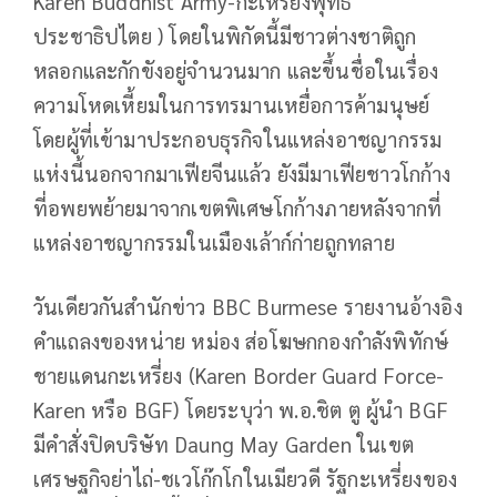
Karen Buddhist Army-กะเหรี่ยงพุทธ
ประชาธิปไตย ) โดยในพิกัดนี้มีชาวต่างชาติถูก
หลอกและกักขังอยู่จำนวนมาก และขึ้นชื่อในเรื่อง
ความโหดเหี้ยมในการทรมานเหยื่อการค้ามนุษย์
โดยผู้ที่เข้ามาประกอบธุรกิจในแหล่งอาชญากรรม
แห่งนี้นอกจากมาเฟียจีนแล้ว ยังมีมาเฟียชาวโกก้าง
ที่อพยพย้ายมาจากเขตพิเศษโกก้างภายหลังจากที่
แหล่งอาชญากรรมในเมืองเล้าก์ก่ายถูกทลาย
วันเดียวกันสำนักข่าว BBC Burmese รายงานอ้างอิง
คำแถลงของหน่าย หม่อง ส่อโฆษกกองกำลังพิทักษ์
ชายแดนกะเหรี่ยง (Karen Border Guard Force-
Karen หรือ BGF) โดยระบุว่า พ.อ.ชิต ตู ผู้นำ BGF
มีคำสั่งปิดบริษัท Daung May Garden ในเขต
เศรษฐกิจย่าไถ่-ชเวโก๊กโกในเมียวดี รัฐกะเหรี่ยงของ