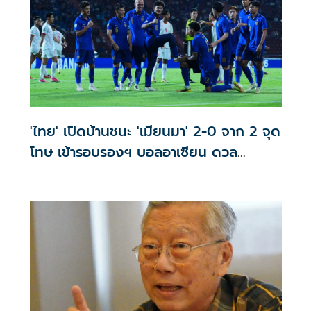
'ไทย' เปิดบ้านชนะ 'เมียนมา' 2-0 จาก 2 จุด
โทษ เข้ารอบรองฯ บอลอาเซียน ดวล
'สิงคโปร์'