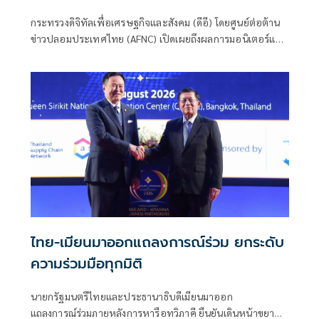
ติดตามรับเงินคืนจาก 'สแกมเมอร์' ระวัง
กระทรวงดิจิทัลเพื่อเศรษฐกิจและสังคม (ดีอี) โดยศูนย์ต่อต้าน
สูญเงิน-ข้อมูลส่วนบุคคล
ข่าวปลอมประเทศไทย (AFNC) เปิดเผยถึงผลการมอนิเตอร์และ
รับแจ้งข่าวปลอม ซึ่งเป็นไปตามนโยบายการป้องกันและแก้ไข
ปัญหาภัยความมั่นคงและภัยทางสังคมของนายไชยชนก ชิดชอบ
รัฐมนตรีว่าการกระทรวงดิจิทัลเพื่อเศรษฐกิจและสังคม (ดีอี)
โดยยกระดับความสำคัญเรื่องการสร้างความตระหนักรู้เท่าทัน
ภัยอาชญากรรมทางเทคโนโลยี ข่าวปลอม และข้อมูลบิดเบือน
ไทย-เมียนมาออกแถลงการณ์ร่วม ยกระดับ
ความร่วมมือทุกมิติ
นายกรัฐมนตรีไทยและประธานาธิบดีเมียนมาออก
แถลงการณ์ร่วมภายหลังการหารือทวิภาคี ยืนยันเดินหน้าขยาย