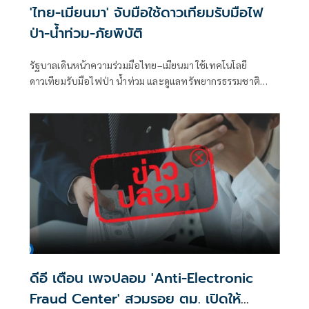
'ไทย-เมียนมา' จับมือใช้ดาวเทียมรับมือไฟ
ป่า-น้ำท่วม-ภัยพิบัติ
รัฐบาลเดินหน้าความร่วมมือไทย–เมียนมา ใช้เทคโนโลยี
ดาวเทียมรับมือไฟป่า น้ำท่วม และดูแลทรัพยากรธรรมชาติ
ชายแดน ยกระดับการจัดการภัยพิบัติและสิ่งแวดล้อมร่วมกัน
ดีอี เตือน เพจปลอม 'Anti-Electronic
Fraud Center' สวมรอย ตม. เปิดให้