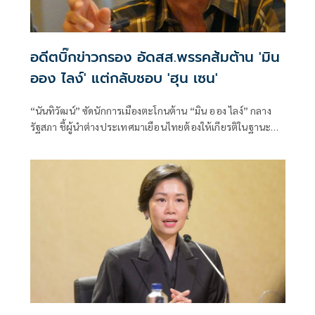
อดีตบิ๊กข่าวกรอง อัดสส.พรรคส้มต้าน 'มิน
ออง ไลง์' แต่กลับชอบ 'ฮุน เซน'
“นันทิวัฒน์” ซัดนักการเมืองตะโกนต้าน “มิน ออง ไลง์” กลาง
รัฐสภา ชี้ผู้นำต่างประเทศมาเยือนไทยต้องให้เกียรติในฐานะ
แขก เหน็บนักสิทธิ-สส. “คลั่งประชาธิปไตย” จงเกลียดจงชังผู้นำ
เมียนมาตามตะวันตก แต่กลับเสนอเปิดด่านเป็นเพื่อนบ้านที่ดี
กับ “ฮุน เซน”