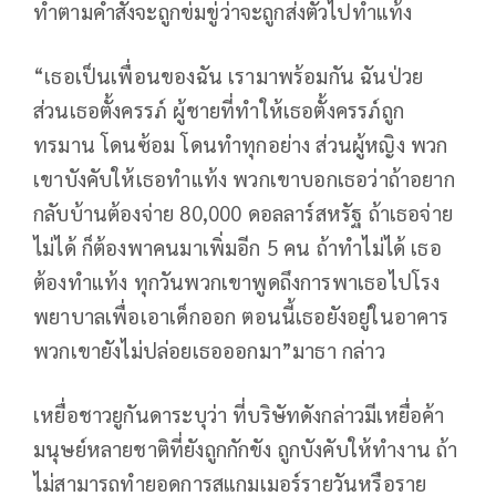
ทำตามคำสั่งจะถูกข่มขู่ว่าจะถูกส่งตัวไปทำแท้ง
“เธอเป็นเพื่อนของฉัน เรามาพร้อมกัน ฉันป่วย
ส่วนเธอตั้งครรภ์ ผู้ชายที่ทําให้เธอตั้งครรภ์ถูก
ทรมาน โดนซ้อม โดนทําทุกอย่าง ส่วนผู้หญิง พวก
เขาบังคับให้เธอทําแท้ง พวกเขาบอกเธอว่าถ้าอยาก
กลับบ้านต้องจ่าย 80,000 ดอลลาร์สหรัฐ ถ้าเธอจ่าย
ไม่ได้ ก็ต้องพาคนมาเพิ่มอีก 5 คน ถ้าทําไม่ได้ เธอ
ต้องทําแท้ง ทุกวันพวกเขาพูดถึงการพาเธอไปโรง
พยาบาลเพื่อเอาเด็กออก ตอนนี้เธอยังอยู่ในอาคาร
พวกเขายังไม่ปล่อยเธอออกมา”มาธา กล่าว
เหยื่อชาวยูกันดาระบุว่า ที่บริษัทดังกล่าวมีเหยื่อค้า
มนุษย์หลายชาติที่ยังถูกกักขัง ถูกบังคับให้ทำงาน ถ้า
ไม่สามารถทํายอดการสแกมเมอร์รายวันหรือราย