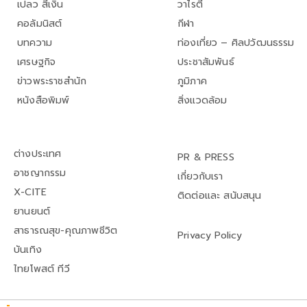
เปลว สีเงิน
วาไรตี้
คอลัมนิสต์
กีฬา
บทความ
ท่องเที่ยว – ศิลปวัฒนธรรม
เศรษฐกิจ
ประชาสัมพันธ์
ข่าวพระราชสำนัก
ภูมิภาค
หนังสือพิมพ์
สิ่งแวดล้อม
ต่างประเทศ
PR & PRESS
อาชญากรรม
เกี่ยวกับเรา
X-CITE
ติดต่อและ สนับสนุน
ยานยนต์
สาธารณสุข-คุณภาพชีวิต
Privacy Policy
บันเทิง
ไทยโพสต์ ทีวี