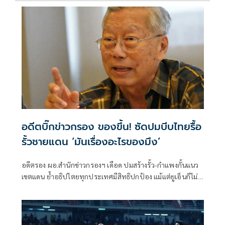
อดีตบิ๊กข่าวกรอง ของขึ้น! ซัดปมบีบไทยรื้อ
รั้วชายแดน ‘มันเรื่องอะไรของมึง’
อดีตรอง ผอ.สำนักข่าวกรองฯ เดือด ปมสร้างรั้ว-กำแพงกั้นแนว
เขตแดน ย้ำอธิปไตยทุกประเทศมีสิทธิปกป้อง แม้แต่ยูเอ็นก็ไม่มี
สิทธิสั่งไทยสละสิทธิ