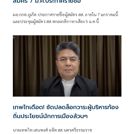
สมัคร 7 ม.ค.ประกาศรายชื่อ
ผอ.กกต.ภูเก็ต ประกาศรายชื่อผู้สมัคร สส. ภายใน 7 มกราคมนี้
และประชุมผู้สมัคร สส.ตกลงกติกาหาเสียง 5 ม.ค.นี้
เทพไทเดือด! ซัดปลดล็อกวาระผู้บริหารท้อง
ถิ่นประโยชน์นักการเมืองล้วนๆ
นายเทพไท เสนพงศ์ อดีต สส.นครศรีธรรมราช