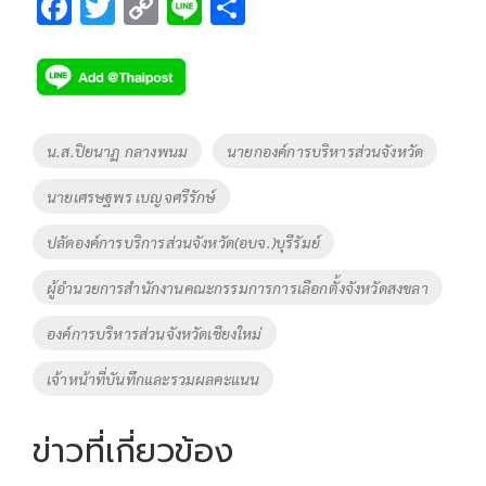
F
T
C
Li
S
ac
wi
o
n
h
e
tt
p
e
ar
b
er
y
e
o
Li
Tags
น.ส.ปิยนาฏ กลางพนม
นายกองค์การบริหารส่วนจังหวัด
o
n
นายเศรษฐพร เบญจศรีรักษ์
k
k
ปลัดองค์การบริการส่วนจังหวัด(อบจ.)บุรีรัมย์
ผู้อำนวยการสำนักงานคณะกรรมการการเลือกตั้งจังหวัดสงขลา
องค์การบริหารส่วนจังหวัดเชียงใหม่
เจ้าหน้าที่บันทึกและรวมผลคะแนน
ข่าวที่เกี่ยวข้อง