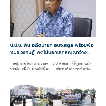
ปัจจัยเสี่ยงโรค NCDs" เพื่อติดตามผลการพัฒนาพื้นที่สุขภาวะ
จ.ระยอง
ป.ป.ช. ฟัน อดีตนายก อบจ.สตูล พร้อมพ่อ
'รมช.วรศิษฎ์' คดีไม่บอกเลิกสัญญาจ้าง
เอกชนก่อสร้างล่าช้า
นายสุรพงษ์ อินทรถาวร เลขาฯ ป.ป.ช. แถลงมติชี้มูลความผิด
นายสัมฤทธิ์ เลียงประสิทธิ์ นายกองค์การบริหารส่วนจังหวัดสตูล
กับพวก กรณีไม่บอกเลิกจ้างโครงการก่อสร้างศูนย์บริการนัก
ท่องเที่ยว อำเภอควนโดน จังหวัดสตูล เมื่อปีงบประมาณ 2559
ทั้งที่ผู้รับจ้างส่งมอบงานล่าช้า