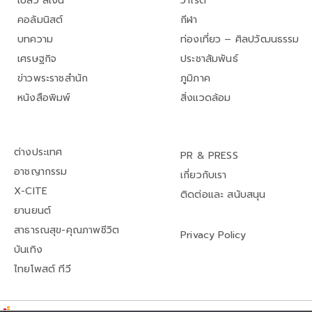
เปลว สีเงิน
วาไรตี้
คอลัมนิสต์
กีฬา
บทความ
ท่องเที่ยว – ศิลปวัฒนธรรม
เศรษฐกิจ
ประชาสัมพันธ์
ข่าวพระราชสำนัก
ภูมิภาค
หนังสือพิมพ์
สิ่งแวดล้อม
ต่างประเทศ
PR & PRESS
อาชญากรรม
เกี่ยวกับเรา
X-CITE
ติดต่อและ สนับสนุน
ยานยนต์
สาธารณสุข-คุณภาพชีวิต
Privacy Policy
บันเทิง
ไทยโพสต์ ทีวี