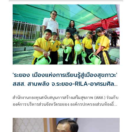
'ระยอง เมืองแห่งการเรียนรู้สู่เมืองสุขภาวะ'
สสส. สานพลัง จ.ระยอง-RILA-อาศรมศิลป์
สร้างพื้นที่สุขภาวะต้นแบบเด็ก สร้างวิถีชีวิต
สำนักงานกองทุนสนับสนุนการสร้างเสริมสุขภาพ (สสส.) ร่วมกับ
สุขภาวะ ลดปัจจัยเสี่ยงโรค NCDs
องค์การบริหารส่วนจังหวัดระยอง องค์กรปกครองส่วนท้องถิ่น
(อปท.)สถาบันการเรียนรู้ของคนทุกช่วงวัย จ.ระยอง (RILA)
สถาบันอาศรมศิลป์ และภาคีเครือข่าย นำสื่อมวลชนลงพื้นที่
ศึกษาดูงานและแลกเปลี่ยนเรียนรู้ "ต้นแบบการขับเคลื่อน
นโยบายสู่การพัฒนาพื้นที่สุขภาวะและสร้างชีวิตวิถีใหม่ลด