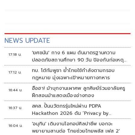
NEWS UPDATE
'ยศชนัน' กาง 6 แผน ดันมาตรฐานความ
17:18 น.
ปลอดภัยสถานศึกษา 90 วัน ป้องกันก่อเหตุ
รุนแรง
ทบ. โต้กัมพูชา ย้ำไทยใช้กำลังตามกรอบ
17:12 น.
กฎหมาย มุ่งเฉพาะเป้าหมายทางทหาร
ฮือฮา! ม้าบุกงานเผาศพ ลูกศิษย์ร่วมอาลัยครู
16:44 น.
ฝึกสอนม้าแสดงเมืองอ่างทอง
สคส. ปั้นนวัตกรรุ่นใหม่ผ่าน PDPA
16:37 น.
Hackathon 2026 ดัน ‘Privacy by
Design for all’ สู่โซลูชันคุ้มครองข้อมูลส่วน
'อนุทิน' เดินงานโอทอปศิลปาชีพ บอกจะ
16:04 น.
บุคคลที่ใช้ได้จริง
พยายามสานต่อ 'ไทยช่วยไทยพลัส เฟส 2'