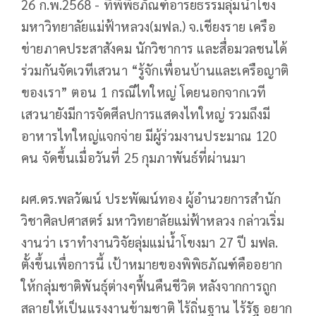
26 ก.พ.2568 - ที่พิพิธภัณฑ์อารยธรรมลุ่มน้ำโขง
มหาวิทยาลัยแม่ฟ้าหลวง(มฟล.) จ.เชียงราย เครือ
ข่ายภาคประสาสังคม นักวิชาการ และสื่อมวลชนได้
ร่วมกันจัดเวทีเสวนา “รู้จักเพื่อนบ้านและเครือญาติ
ของเรา” ตอน 1 กรณีไทใหญ่ โดยนอกจากเวที
เสวนายังมีการจัดศีลปการแสดงไทใหญ่ รวมถึงมี
อาหารไทใหญ่แจกจ่าย มีผู้ร่วมงานประมาณ 120
คน จัดขึ้นเมื่อวันที่ 25 กุมภาพันธ์ที่ผ่านมา
ผศ.ดร.พลวัฒน์ ประพัฒน์ทอง ผู้อำนวยการสำนัก
วิชาศิลปศาสตร์ มหาวิทยาลัยแม่ฟ้าหลวง กล่าวเริ่ม
งานว่า เราทำงานวิจัยลุ่มแม่น้ำโขงมา 27 ปี มฟล.
ตั้งขึ้นเพื่อการนี้ เป้าหมายของพิพิธภัณฑ์คืออยาก
ให้กลุ่มชาติพันธุ์ต่างๆฟื้นคืนชีวิต หลังจากการถูก
สลายให้เป็นแรงงานข้ามชาติ ไร้ถิ่นฐาน ไร้รัฐ อยาก