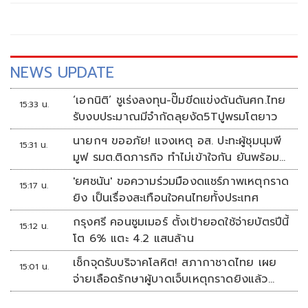
จำนวนมาก
NEWS UPDATE
‘เอกนิติ’ ชูเร่งลงทุน-ปั๊มขีดแข่งดันดันศก.ไทย
15:33 น.
รับงบประมาณมีจำกัดลุยงัด5Tปูพรมโตยาว
นายกฯ ขออภัย! แจงเหตุ อส. ปะทะผู้ชุมนุมพี
15:31 น.
มูฟ รมต.ติดภารกิจ ทำไม่เข้าใจกัน ยันพร้อม
คุยหาทางออก
'ยศชนัน' ขอความร่วมมืองดแชร์ภาพเหตุกราด
15:17 น.
ยิง เป็นเรื่องสะเทือนใจคนไทยทั้งประเทศ
กรุงศรี คอนซูมเมอร์ ตั้งเป้ายอดใช้จ่ายบัตรปีนี้
15:12 น.
โต 6% แตะ 4.2 แสนล้าน
เช็กจุดรับบริจาคโลหิต! สภากาชาดไทย เผย
15:01 น.
จ่ายเลือดรักษาผู้บาดเจ็บเหตุกราดยิงแล้ว
148 ยูนิต