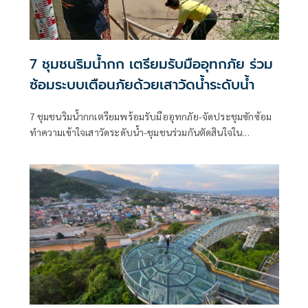
7 ชุมชนริมน้ำกก เตรียมรับมืออุทกภัย ร่วม
ซ้อมระบบเตือนภัยด้วยเสาวัดน้ำระดับน้ำ
7 ชุมชนริมน้ำกกเตรียมพร้อมรับมืออุทกภัย-จัดประชุมซักซ้อม
ทำความเข้าใจเสาวัดระดับน้ำ-ชุมชนร่วมกันตัดสินใจใน
สถานการณ์วิกฤต-นักวิชาการ มูลนิธิพชภ.เป็นพี่เลี้ยงสนับสนุน
ข้อมูล