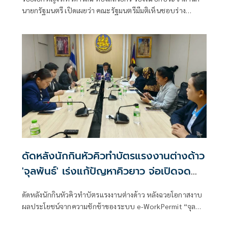
นายกรัฐมนตรี เปิดเผยว่า คณะรัฐมนตรีมีมติเห็นชอบร่าง
ปฏิญญาร่วมของการประชุมระดับรัฐมนตรี Abu Dhabi
Dialogue ครั้งที่ 8 (Abu Dhabi Dialogue Eighth Ministerial
Declaration) เพื่อใช้เป็นกรอบความร่วมมือของประเทศ
สมาชิกในการยกระดับการบริหารจัดการแรงงานข้ามชาติให้มี
ประสิทธิภาพ ปลอดภัย
ดัดหลังนักกินหัวคิวทำบัตรแรงงานต่างด้าว
'จุลพันธ์' เร่งแก้ปัญหาคิวยาว จ่อเปิดจด
ทะเบียนใหม่อีกระลอก
ดัดหลังนักกินหัวคิวทำบัตรแรงงานต่างด้าว หลังฉวยโอกาสงาบ
ผลประโยชน์จากความชักช้าของระบบ e-WorkPermit “จุล
พันธุ์” เตรียมขึ้นทะเบียนใหม่อีกระลอกหลังพบหลุดจากระบบ