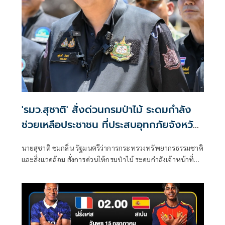
'รมว.สุชาติ' สั่งด่วนกรมป่าไม้ ระดมกำลัง
ช่วยเหลือประชาชน ที่ประสบอุทกภัยจังหวัด
เชียงราย พร้อมเฝ้าระวัง 24 ชั่วโมง หาก
นายสุชาติ ชมกลิ่น รัฐมนตรีว่าการกระทรวงทรัพยากรธรรมชาติ
สถานการณ์ทวีความรุนแรง
และสิ่งแวดล้อม สั่งการด่วนให้กรมป่าไม้ ระดมกำลังเจ้าหน้าที่
จากหน่วยป้องกันรักษาป่าเข้าช่วยเหลือประชาชนที่ได้รับผลก
ระทบจากสถานการณ์น้ำป่าไหลหลากในจังหวัดเชียงราย