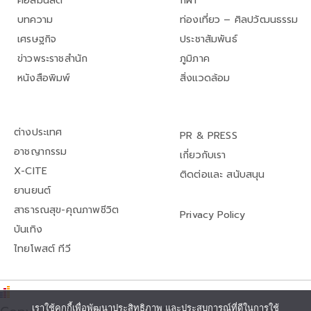
คอลัมนิสต์
กีฬา
บทความ
ท่องเที่ยว – ศิลปวัฒนธรรม
เศรษฐกิจ
ประชาสัมพันธ์
ข่าวพระราชสำนัก
ภูมิภาค
หนังสือพิมพ์
สิ่งแวดล้อม
ต่างประเทศ
PR & PRESS
อาชญากรรม
เกี่ยวกับเรา
X-CITE
ติดต่อและ สนับสนุน
ยานยนต์
สาธารณสุข-คุณภาพชีวิต
Privacy Policy
บันเทิง
ไทยโพสต์ ทีวี
เราใช้คุกกี้เพื่อพัฒนาประสิทธิภาพ และประสบการณ์ที่ดีในการใช้