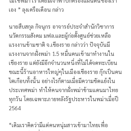
ไม่ใช่พม่า เราเคยมีเจ้าฟ้าปกครองแผ่นดินของเรา
เอง ” ลุงเครือเดือน กล่าว
นายสืบสกุล กิจนุกร อาจารย์ประจำสำนักวิชาการ
นวัตกรรมสังคม มฟล.และผู้ก่อตั้งศูนย์ช่วยเหลือ
แรงงานข้ามชาติ จ.เชียงราย กล่าวว่า ปัจจุบันมี
แรงงานจากฝั่งพม่า 1.5 หมื่นคนเข้ามาทำงานใน
เชียงราย แต่ยังมีอีกจำนวนหนึ่งที่ไม่ได้จดทะเบียน
ขณะนี้ร้านอาหารใหญ่ๆในเมืองเชียงราย กุ๊กเป็นคน
ไตเกือบทั้งนั้น อย่างไรก็ตามเมื่อมีความขัดแย้งใน
ประเทศพม่า ทำให้คนจากฝั่งพม่าข้ามแดนมาไทย
ทุกวัน โดยเฉพาะภายหลังรัฐประหารในพม่าเมื่อปี
2564
“เดิมเราคิดว่ามีแต่คนหนุ่มสาวเข้ามาไทยเพื่อ