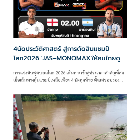
4นัดประวัติศาสตร์ สู่การตัดสินแชมป์
โลก2026 'JAS–MONOMAX'ให้คนไทยดู
ฟรี
การแข่งขันฟุตบอลโลก 2026 เดินทางเข้าสู่ช่วงเวลาสำคัญที่สุด
เมื่อเส้นทางลุ้นแชมป์เหลือเพียง 4 นัดสุดท้าย ตั้งแต่รอบรอง
ชนะเลิศ นัดชิงอันดับ 3 จนถึงนัดชิงชนะเลิศ ที่จะตัดสินว่าชาติ
ใดจะก้าวขึ้นครองบัลลังก์ลูกหนังโลก บริษัท จัสมิน อินเตอร์
เนชั่นแนล จำกัด (มหาชน) หรือ JAS ผู้ถือลิขสิทธิ์การถ่ายทอด
สดการแข่งขันฟุตบอลโลก 2026 (FIFA World Cup 2026™)
แบบเอ็กซ์คลูซีฟใน