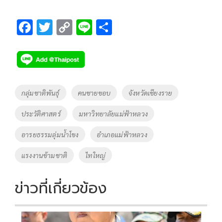
F
T
C
Li
S
ac
wi
o
n
h
e
tt
p
e
ar
b
er
y
e
o
Li
Tags
กลุ่มชาติพันธุ์
คนชายขอบ
จังหวัดเชียงราย
o
n
ประวัติศาสตร์
มหาวิทยาลัยแม่ฟ้าหลวง
k
k
อารยธรรมลุ่มน้ำโขง
อำเภอแม่ฟ้าหลวง
แรงงานข้ามชาติ
ไทใหญ่
ข่าวที่เกี่ยวข้อง