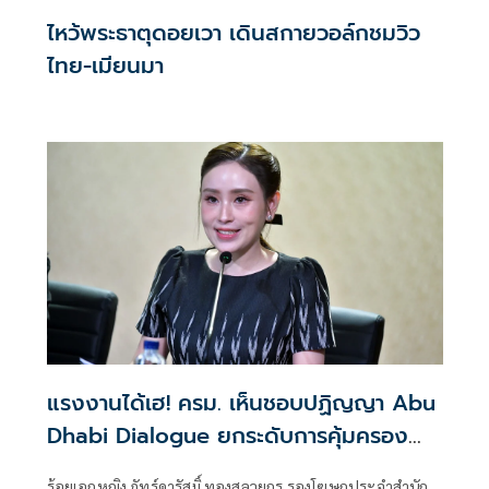
ไหว้พระธาตุดอยเวา เดินสกายวอล์กชมวิว
ไทย-เมียนมา
แรงงานได้เฮ! ครม. เห็นชอบปฏิญญา Abu
Dhabi Dialogue ยกระดับการคุ้มครอง
ตามมาตรฐานสากล
ร้อยเอกหญิง ภัทร์ดารัสมิ์ ทองสลวยกร รองโฆษกประจำสำนัก