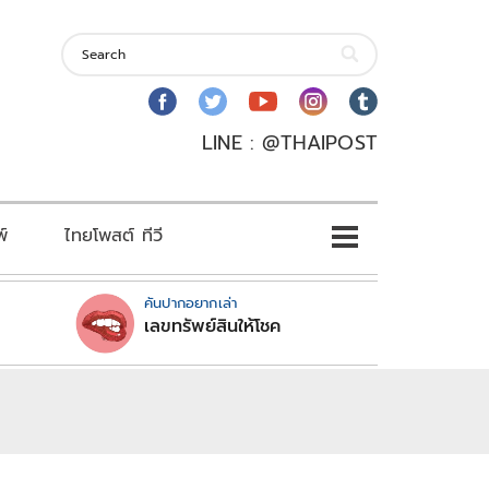
LINE : @THAIPOST
พ์
ไทยโพสต์ ทีวี
คันปากอยากเล่า
เลขทรัพย์สินให้โชค