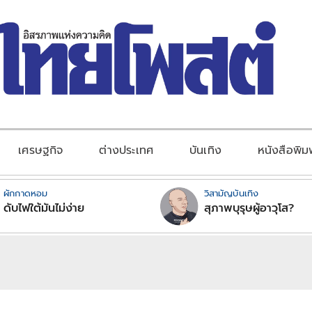
เศรษฐกิจ
ต่างประเทศ
บันเทิง
หนังสือพิม
ผักกาดหอม
วิสามัญบันเทิง
ดับไฟใต้มันไม่ง่าย
สุภาพบุรุษผู้อาวุโส?