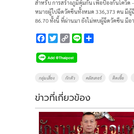
สำหรับ การสร้างภูมิคุ้มกัน เพื่อป้องกันโควิ
หมายผู้ไปฉีดวัคซีนทั้งหมด 336,373 คน มีผู
86.70 ทั้งนี้ ที่ผ่านมา ยังไม่พบผู้ฉีดวัคซีน 
F
T
C
Li
S
ac
wi
o
n
h
e
tt
p
e
ar
b
er
y
e
o
Li
Tags
กลุ่มเสี่ยง
กักตัว
คลัสเตอร์
ติดเชื้อ
o
n
k
k
ข่าวที่เกี่ยวข้อง