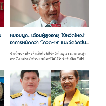
บ
หมอมนูญ เตือนผู้สูงอายุ 'ไข้หวัดใหญ่'
อาการหนักกว่า 'โควิด-19' แนะฉีดวัคซีนปี
ละเข็ม ลดรุนแรง
ช่วงนี้พบคนไทยติดเชื้อไวรัสไข้หวัดใหญ่เยอะมาก คนสูง
อายุมีโรคประจำตัวหลายโรคที่ไม่ได้รับวัคซีนป้องกันไข้
ุด
หวัดใหญ่ เวลาติดเชื้อ บางคนอาการหนัก