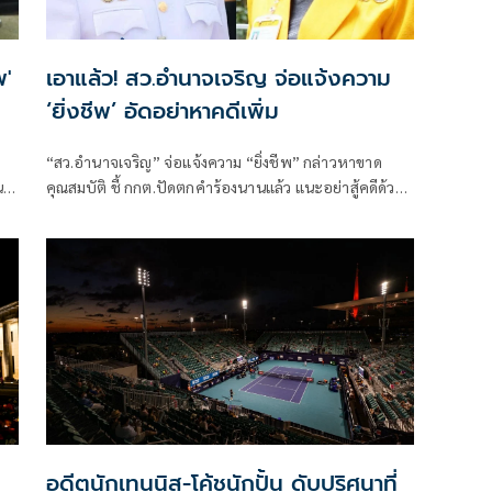
พ'
เอาแล้ว! สว.อำนาจเจริญ จ่อแจ้งความ
‘ยิ่งชีพ’ อัดอย่าหาคดีเพิ่ม
“สว.อำนาจเจริญ” จ่อแจ้งความ “ยิ่งชีพ” กล่าวหาขาด
น
คุณสมบัติ ชี้ กกต.ปัดตกคำร้องนานแล้ว แนะอย่าสู้คดีด้วย
การหาคดีเพิ่ม พร้อมสงสัยทำคอนเทนต์มีวัตถุประสงค์ใด
แอบแฝงหรือไม่
อดีตนักเทนนิส-โค้ชนักปั้น ดับปริศนาที่