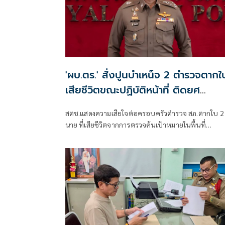
'ผบ.ตร.' สั่งปูนบำเหน็จ 2 ตำรวจตากใ
เสียชีวิตขณะปฏิบัติหน้าที่ ติดยศ
'พล.ต.ต.'
สตช.แสดงความเสียใจต่อครอบครัวตำรวจ สภ.ตากใบ 2
นาย ที่เสียชีวิตจากการตรวจค้นเป้าหมายในพื้นที่
‘ผบ.ตร.’สั่งดูแลสวัสดิการเต็มที่ และดูแลรักษาอย่างดีที่ส
4 ตำรวจที่บาดเจ็บจากเหตุดังกล่าว