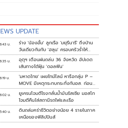
EWS UPDATE
ร่าง 'น้องอั้ม' ลูกเรือ 'มยุรีนารี' ถึงบ้าน
6:43 น.
วันเดียวกันกับ 'ฮลุน' ครอบครัวร่ำไห้
เผยฝันอยากเป็นทหารเรือ
อุตุฯ เตือนฝนถล่ม 36 จังหวัด อัปเดต
6:35 น.
เส้นทางไต้ฝุ่น 'ดอลฟิน'
'มหาดไทย' เผยไทม์ไลน์ หารือกลุ่ม P –
6:19 น.
MOVE มีเหตุกระทบกระทั่งกับอส. ก่อน
พาส่งขึ้นรถกลับ
ยูเครนโจมตีโรงกลั่นน้ำมันรัสเซีย มอสโก
6:02 น.
โจมตีคืนใส่สถานีรถไฟและเรือ
ดินถล่มคร่าชีวิตอย่างน้อย 4 รายในภาค
5:40 น.
เหนือของฟิลิปปินส์