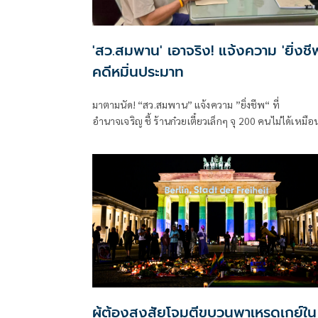
'สว.สมพาน' เอาจริง! แจ้งความ 'ยิ่งชี
คดีหมิ่นประมาท
มาตามนัด! “สว.สมพาน” แจ้งความ ”ยิ่งชีพ“ ที่
อำนาจเจริญ ชี้ ร้านก๋วยเตี๋ยวเล็กๆ จุ 200 คนไม่ได้เหมือ
ห้องจูปิเตอร์ ย้ำ! เชื่อหลักกฎหมายของ กกต.มากกว่า
”หลักไอลอร์”
ผู้ต้องสงสัยโจมตีขบวนพาเหรดเกย์ใน