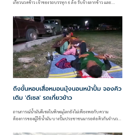
เกี่ยวนวดข้าว เจ้าของรถบรรทุก 6 ล้อ รับจ้างลากข้าว และ
เกษตรกรที่ทำนา ต่างพากันโอดครวญ
ถึงขั้นหอบเสื่อหมอนมุ้งนอนหน้าปั้ม จองคิว
เติม 'ดีเซล' รถเกี่ยวข้าว
ถานการณ์น้ำมันดีเซลในพิษณุโลกยังไม่เพียงพอกับความ
ต้องการของผู้ใช้น้ำมัน บางปั้มประชาชนมารอต่อคิวกันจำนวน
มาก