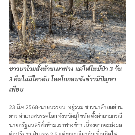
ชาวนาโวยสั่งห้ามเผาฟาง แต่ไฟไหม้ป่า 3 วัน
3 คืนไม่มีใครดับ โอดไถกลบซังข้าวมีปัญหา
เพียบ
23 มี.ค.2568-นายบรรจบ อยู่รวม ชาวนาตำบลย่าน
ยาว อำเภอสวรรคโลก จังหวัดสุโขทัย ตั้งคำถามกรณี
นายกรัฐมนตรีสั่งห้ามเผาฟางข้าว เนื่องจากจะส่งผล
ต่อปริมาณฝุ่น pm 2.5 แต่ขณะเดียวกันเมื่อเกิดไฟ