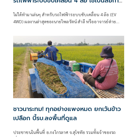
รถไฟฟ้าระบบขับเคลื่อน 4 ล้อ ใช้เป็นสื่อการ
เรียน ลุยน้ำท่วมช่วยชาวบ้าน
ไม่ได้ทำมาเล่นๆ สำหรับรถไฟฟ้าระบบขับเคลื่อน 4 ล้อ (EV
4WD) ผลงานล่าสุดของนายไพลรัตน์ สำลี หรืออาจารย์ต่าย
หัวหน้างานวิจัยพัฒนานวัตกรรมและสิ่งประดิษฐ์ วิทยาลัยการ
อาชีพศรีสัชนาลัย จ.สุโขทัย ซึ่งได้ควักเงินทุนส่วนตัว 200,000
กว่าบาท สร้างรถไฟฟ้าโฟร์วีลคันนี้ขึ้นมา อย่างมีวัตถุประสงค์
ชาวนาระทม! ทุกอย่างแพงหมด ยกเว้นข้าว
เปลือก บี้รบ.ลงพื้นที่ดูแล
ประชาชนในพื้นที่ อ.กงไกรลาศ จ.สุโขทัย รวมทั้งเจ้าของรถ