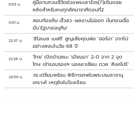
คู่มือทบทวนชีวิตช่วงพระเสาร์จร(7)เดินถอย
0:03 น.
หลังสำหรับคนทุกลัคนาราศีตอนที่2
สอบท้องถิ่น-ฮั้วสว.-ผลงานไม่ออก บั่นทอนเชื่อ
0:01 น.
มั่น'รัฐบาลอนุทิน'
'ลิโอเนล เมสซี' สูญเสียคุณพ่อ 'ฮอร์เก' จากไป
22:37 น.
อย่างสงบในวัย 68 ปี
'ไทย' เปิดบ้านชนะ 'เมียนมา' 2-0 จาก 2 จุด
22:26 น.
โทษ เข้ารอบรองฯ บอลอาเซียน ดวล 'สิงคโปร์'
วธ.เตรียมพร้อม พิธีการศพในพระบรมราชานุ
20:59 น.
เคราะห์ เหตุยิงในโรงเรียน