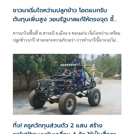
ชาวนาเริ่มไถหว่านปลูกข้าว โอดแบกรับ
ต้นทุนเพิ่มสูง วอนรัฐบาลแก้ให้ตรงจุด ชี้
มาตรการสินเชื่อสร้างภาระหนี้ไม่จบสิ้น
ชาวนาในพื้นที่ ต.สาวะถี อ.เมือง จ.ขอนแก่น เริ่มไถหว่าน เตรียม
ปลูกข้าวนาปี ท่ามกลางความกังวลว่า การทำนาปีนี้อาจจะไม่
เหมือนเดิม อันเนื่องจากต้นทุนการผลิตที่สูงขึ้น โดยเฉพาะค่าน้ำ
มันซึ่งเป็นตุ้นทุนหลัก ทำให้ต้องจ่ายค่าไถ ค่าหว่าน เพิ่มมากกว่า
ปีที่ผ่านมาเฉลี่ยไร่ละ 50-100 บาทต่อไร่ ขึ้นอยู่กับแต่ละพื้นที่
ทึ่ง! ครูควักทุนส่วนตัว 2 แสน สร้าง