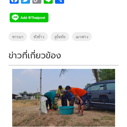
ac
wi
o
n
h
e
tt
p
e
ar
b
er
y
e
o
Li
Tags
ชาวนา
ซังข้าว
สุโขทัย
เผาฟาง
o
n
k
k
ข่าวที่เกี่ยวข้อง