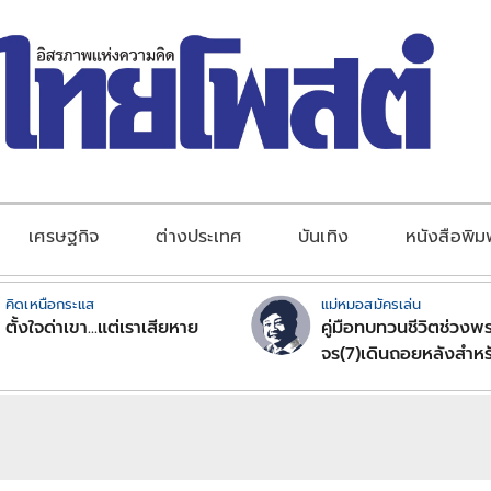
เศรษฐกิจ
ต่างประเทศ
บันเทิง
หนังสือพิม
คิดเหนือกระแส
แม่หมอสมัครเล่น
ตั้งใจด่าเขา...แต่เราเสียหาย
คู่มือทบทวนชีวิตช่วงพร
จร(7)เดินถอยหลังสำหร
ลัคนาราศีตอนที่2