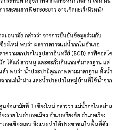
ผลกระทบทางสุขภาพจากโลหะหนักเหล่านี้ เช่น ผื่น
ยงต่อการสะสมสารพิษระยะยาว อาจเกิดมะเร็งผิวหนัง
มอนามัย กล่าวว่า จากการยืนยันข้อมูลร่วมกับ
 เชียงใหม่ พบว่า ผลการตรวจแม่น้ำกกในอำเภอ
่น ค่าความสกปรกในรูปสารอินทรีย์ (BOD) ค่าฟีคอลโค
ัก ได้แก่ สารหนู และตะกั่วเกินเกณฑ์มาตรฐาน แต่
ที่แล้ว พบว่า น้ำประปามีคุณภาพตามมาตรฐาน ทั้งน้ำ
จากแม่น้ำฝาง และน้ำประปาในหมู่บ้านที่ใช้น้ำจาก
นย์อนามัยที่ 1 เชียงใหม่ กล่าวว่า แม่น้ำกกไหลผ่าน
ชียงราย ในอำเภอเมือง อำเภอเวียงชัย อำเภอเวียง
อำเภอเชียงแสน จึงแนะนำให้ประชาชนในพื้นที่ดัง