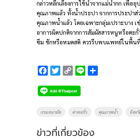
กล่าวหลีกเลี่ยงการใช้น้ำจากแม่น้ำกก เพื่อ
คุณภาพแล้ว ทั้งน้ำประปา จากการประปาส่
คุณภาพน้ำแล้ว โดยเฉพาะกลุ่มเปราะบาง เช
อาการผิดปกติจากการสัมผัสสารหนูหรือตะกั่ว เ
ซึม ชักหรือหมดสติ ควรรีบพบแพทย์ในพื้นที
F
T
C
Li
S
ac
wi
o
n
h
e
tt
p
e
ar
b
er
y
e
o
Li
Tags
กรมอนามัย
ค่าตะกั่ว
คุณภาพน้ำ
จังหว
o
n
k
k
ข่าวที่เกี่ยวข้อง