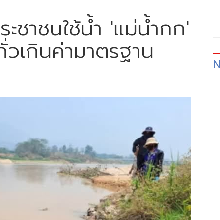
ชาชนใช้น้ำ 'แม่น้ำกก'
กั่วเกินค่ามาตรฐาน
N