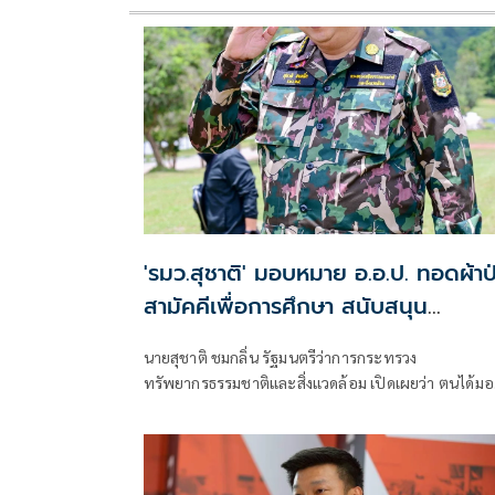
'รมว.สุชาติ' มอบหมาย อ.อ.ป. ทอดผ้าป
สามัคคีเพื่อการศึกษา สนับสนุน
คอมพิวเตอร์ 22 เครื่อง เติมโอกาสเด็
นายสุชาติ ชมกลิ่น รัฐมนตรีว่าการกระทรวง
โรงเรียนบ้านกิ่วลม จ.เชียงใหม่
ทรัพยากรธรรมชาติและสิ่งแวดล้อม เปิดเผยว่า ตนได้ม
หมายให้องค์การอุตสาหกรรมป่าไม้ (อ.อ.ป.) ดำเนินการ
“พิธีทอดผ้าป่าสามัคคีเพื่อการศึกษา กระทรวง
ทรัพยากรธรรมชาติและสิ่งแวดล้อม” ณ โรงเรียนบ้านกิ่
ตำบลบ่อหลวง อำเภอฮอด จังหวัดเชียงใหม่ เพื่อสนับสน