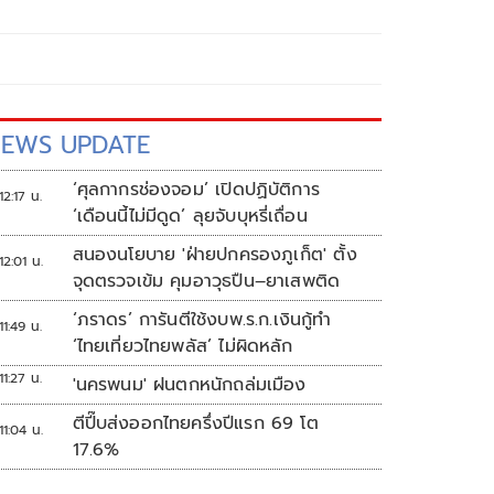
EWS UPDATE
‘ศุลกากรช่องจอม’ เปิดปฏิบัติการ
12:17 น.
‘เดือนนี้ไม่มีดูด’ ลุยจับบุหรี่เถื่อน
สนองนโยบาย 'ฝ่ายปกครองภูเก็ต' ตั้ง
12:01 น.
จุดตรวจเข้ม คุมอาวุธปืน–ยาเสพติด
‘ภราดร’ การันตีใช้งบพ.ร.ก.เงินกู้ทำ
11:49 น.
‘ไทยเที่ยวไทยพลัส’ ไม่ผิดหลัก
11:27 น.
'นครพนม' ฝนตกหนักถล่มเมือง
ตีปี๊บส่งออกไทยครึ่งปีแรก 69 โต
11:04 น.
17.6%