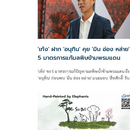
การศึกษาและเพิ่มโอกาสให้กับเด็กและเยาวชนในพื้นที่
โดยสนับสนุนคอมพิวเตอร์ จำนวน 22 เครื่อง สำหรับใช้
การเรียนการสอนและส่งเสริมทักษะด้านเทคโนโลยี
สารสนเทศ
'เท้ง' ฝาก 'อนุทิน' คุย 'มิน อ่อง หล่าย'
5 มาตรการแก้มลพิษข้ามพรมแดน
'เท้ง' ชง 5 มาตรการแก้ปัญหามลพิษน้ำข้ามพรมแดน ถึง
'อนุทิน' ก่อนพบ 'มิน อ่อง หล่าย' แนะมอบ 'สีหศักดิ์' รับ
ชอบหลัก ฝ่ายค้านติดตามความคืบหน้าทุกไตรมาส