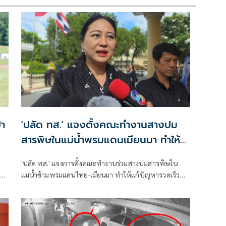
่า
'ปลัด ทส.' แจงตั้งคณะทำงานสางปม
สารพิษในแม่น้ำพรมแดนเมียนมา ทำให้
ก
แก้ปัญหารวดเร็ว
'ปลัด ทส.' แจงการตั้งคณะทำงานร่วมสางปมสารพิษใน
อบ
แม่น้ำข้ามพรมแดนไทย-เมียนมา ทำให้แก้ปัญหารวดเร็ว
จัด
เริ่มดำเนินการ ส.ค.นี้
วลม
ุน