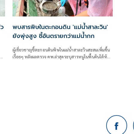
ัว
พบสารพิษในตะกอนดิน 'แม่น้ำสาละวิน'
ยังพุ่งสูง ชี้อันตรายกว่าแม่น้ำกก
ผู้เชี่ยวชาญชี้ตะกอนดินพิษในแม่น้ำสาละวินสะสมเพิ่มขึ้น
ม่
ล
เรื่อยๆ หลังผลตรวจ คพ.ล่าสุดระบุสารหนูในพื้นดินใต้ท้อง
น้ำยังสูงลิ่ว-เผยอันตรายกว่าแม่น้ำกกอยู่ในรูปสารละลาย-
น
คาดเหตุใช้สารเคมีในเหมืองต้นกำเนิดแตกต่างกัน