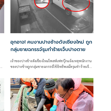
ใน
อุกอาจ! คนงานปางช้างดังเชียงใหม่ ถูก
กลุ่มชายฉกรรจ์รุมทำร้ายเจ็บปางตาย
เจ้าของปางช้างดังเชียงใหม่โพสต์เฟซบุ๊กแจ้งเหตุพนักงาน
ผิด
ของปางช้างถูกกลุ่มชายฉกรรจ์ใช้อิทธิพลมืดรุมทำร้ายเจ็บ
ปางตาย ร้องนายกรัฐมนตรีและเกี่ยวข้องกวาดล้าง ระบุมี
ก่อเหตุเกิดบ่อยจนชาวบ้านผวา