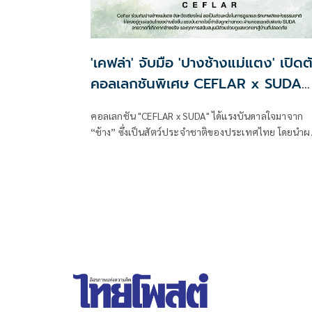
'เคฟล่า' จับมือ 'ปางช้างแม่แตง' เปิดต
คอลเลกชันพิเศษ CEFLAR x SUDA
เครื่องใช้ไฟฟ้าจากศิลปะช้างไทย ร่วม
คอลเลกชัน "CEFLAR x SUDA" ได้แรงบันดาลใจมาจาก
สมทบทุนสร้างโรงพยาบาลช้างเชียงให
“ช้าง” ซึ่งเป็นสัตว์ประจำชาติของประเทศไทย โดยนำผ
งานศิลปะจากฝีแปรงของ “สุดา” ช้างผู้มีพรสวรรค์ด้าน
ศิลปะแห่งปางช้างแม่แตง มาถ่ายทอดลงบนผลิตภัณฑ์ใ
ชีวิตประจำวัน CEFLAR x SUDA