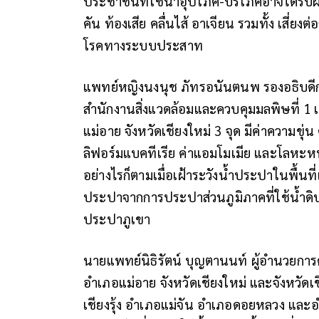
ประชาชนที่ใช้น้ำอุปโภค-บริโภคอาจได้รับ
คัน ท้องเสีย คลื่นไส้ อาเจียน รวมทั้ง เสี่
โรคทางระบบประสาท
แพทย์หญิงนงนุช ภัทรอนันตนพ รองอธิบดีกร
สำนักงานสิ่งแวดล้อมและควบคุมมลพิษที่ 1
แม่อาย จังหวัดเชียงใหม่ 3 จุด มีค่าความขุ
ลิฟอร์มแบคทีเรีย ค่าแอมโมเมีย และโลหะหน
อย่างไรก็ตามเมื่อเฝ้าระวังน้ำประปาในพื้น
ประปาจากการประปาส่วนภูมิภาคที่ใช้น้ำดิบ
ประปาภูเขา
นายแพทย์นิธิรัตน์ บุญตานนท์ ผู้อำนวยการศู
อำเภอแม่อาย จังหวัดเชียงใหม่ และจังหวัดเ
เชียงรุ้ง อำเภอแม่จัน อำเภอดอยหลวง และ