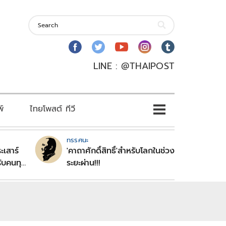
LINE : @THAIPOST
พ์
ไทยโพสต์ ทีวี
ทรรศนะ
ะเสาร์
'คาถาศักดิ์สิทธิ์'สำหรับโลกในช่วง
ับคนทุก
ระยะผ่าน!!!