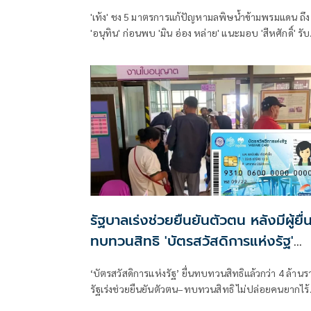
'เท้ง' ชง 5 มาตรการแก้ปัญหามลพิษน้ำข้ามพรมแดน ถึง
'อนุทิน' ก่อนพบ 'มิน อ่อง หล่าย' แนะมอบ 'สีหศักดิ์' รับ
ชอบหลัก ฝ่ายค้านติดตามความคืบหน้าทุกไตรมาส
รัฐบาลเร่งช่วยยืนยันตัวตน หลังมีผู้ยื่
ทบทวนสิทธิ 'บัตรสวัสดิการแห่งรัฐ'
แล้วกว่า 4 ล้านราย
‘บัตรสวัสดิการแห่งรัฐ’ ยื่นทบทวนสิทธิแล้วกว่า 4 ล้านร
รัฐเร่งช่วยยืนยันตัวตน–ทบทวนสิทธิ ไม่ปล่อยคนยากไร้
เสียโอกาส