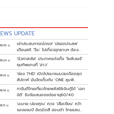
EWS UPDATE
เล่าประสบการณ์ตรง! 'ปลอดประสพ'
18:45 น.
เตือนสติ 'วีระ' ไปเที่ยวอุทยานฯ ต้อง
ยอมรับธรรมชาติดิบๆให้ได้
'นิวคาสเซิล' ประกาศแต่งตั้ง 'ไยส์เลอร์'
18:24 น.
คุมทัพแทนที่ 'ฮาว'
'ช่อง 7HD' เปิดโปรแกรมมวยเดือดสุด
18:14 น.
สัปดาห์ มันจัดเต็มกับ 'ONE ลุมพิ
นี 165-มวยไทย 7 สี'
การันตีไทยเที่ยวไทยพลัสใช้เงินกู้ได้ ‘เอก
18:14 น.
นิติ’ รับข้อเสนอชงต่ออายุ60/40
'มะมาย-ปองคุณ' ควง 'เสือเขียน' คว้า
18:11 น.
รองแชมป์ อิเดมิตสึ ฮอนด้า ไทยแลนด์