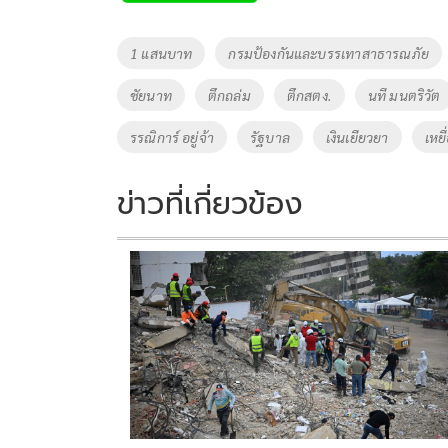
b
er
y
e
o
Li
Tags
1 แสนบาท
กรมป้องกันและบรรเทาสาธารณภัย
o
n
ชัยนาท
ตึกถล่ม
ตึกสตง.
นที มนตริวัต
k
k
รรณิการ์ อยู่จ้า
รัฐบาล
เงินเยียวยา
เหยื
ข่าวที่เกี่ยวข้อง