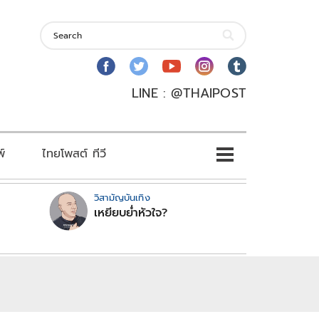
LINE : @THAIPOST
พ์
ไทยโพสต์ ทีวี
วิสามัญบันเทิง
เหยียบย่ำหัวใจ?