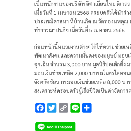
เป็นพนักงานของบริษัท อิตาเลียนไทย ดีเวล
เมื่อวันที่ 1 เมษายน 2568 ครอบครัวได้นำร่
ประเพณีศาสนา ที่บ้านเกิด ณ วัดทองนพคุณ 
ทำการฌาปนกิจ เมื่อวันที่ 5 เมษายน 2568
ก่อนหน้านี้หน่วยงานต่างๆได้ให้ความช่วยเหล
พัฒนาสังคมและความมั่นคงของมนุษย์ มอบเง
ฉุกเฉิน จำนวน 3,000 บาท มูลนิธิป่อเต๊กตึ้ง
มอบเงินช่วยเหลือ 2,000 บาท สโมสรไลออนส
จังหวัดชัยนาท มอบเงินช่วยเหลือ 8,000 บา
สงเคราะห์ครอบครัวผู้เสียชีวิตเป็นค่าจัดก
F
T
C
Li
S
ac
wi
o
n
h
e
tt
p
e
ar