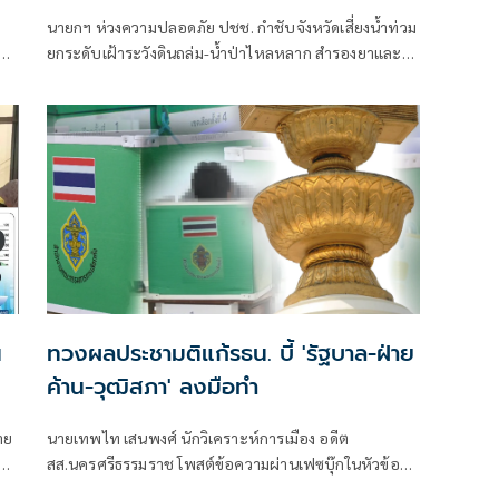
นายกฯ ห่วงความปลอดภัย ปชช. กำชับจังหวัดเสี่ยงน้ำท่วม
ผิด
ยกระดับเฝ้าระวังดินถล่ม-น้ำป่าไหลหลาก สำรองยาและ
เวชภัณฑ์ไม่น้อยกว่า 72 ชม. ดูแลผู้ป่วยกลุ่มเปราะบางใกล้
ชิด
น
ทวงผลประชามติแก้รธน. บี้ 'รัฐบาล-ฝ่าย
ค้าน-วุฒิสภา' ลงมือทำ
าย
นายเทพไท เสนพงศ์ นักวิเคราะห์การเมือง อดีต
สส.นครศรีธรรมราช โพสต์ข้อความผ่านเฟซบุ๊กในหัวข้อ
"กระตุกเตือน : ทวงผลประชามติ แก้ไขรัฐธรรมนูญ" โดย