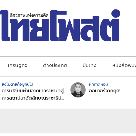
เศรษฐกิจ
ต่างประเทศ
บันเทิง
หนังสือพิม
ยังไม่ตายก็อยู่กันไป
ผักกาดหอม
การเปลี่ยนผ่านจากเทวราชามาสู่
ออเดอร์จากคุก!
การสถาปนาอัตลักษณ์ราชาธิป
ไตยแบบพุทธศาสนาในพระไตร
ปิฏก : สามัญผลสูตรในฐานะ
ทฤษฎีขีดจำกัดของอำนาจรัฐ
เหนือแรงงานและทรัพย์สิน