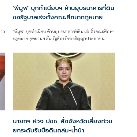
'พีมูฟ' บุกทำเนียบฯ ค้านยุบธนาคารที่ดิน
ขอรัฐบาลเร่งตั้งคณะศึกษากฎหมาย
่าว
‘พีมูฟ’ บุกทำเนียบ ค้านยุบธนาคารที่ดิน เร่ง ตั้งคณะศึกษา
กฎหมาย อุทยานฯ ลั่น รัฐต้องรักษาสัญญาประชาชน
จับตา ‘ทรงศักดิ์’ เตรียมคุยบ่ายนี้
นายกฯ ห่วง ปชช. สั่งจังหวัดเสี่ยงท่วม
ยกระดับรับมือดินถล่ม-น้ำป่า