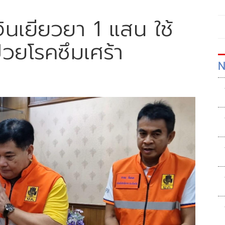
เงินเยียวยา 1 แสน ใช้
วยโรคซึมเศร้า
N