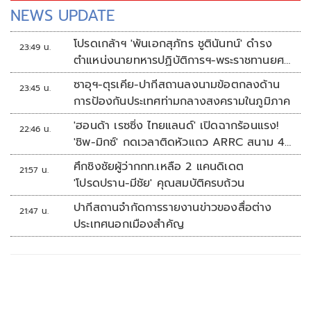
NEWS UPDATE
โปรดเกล้าฯ 'พันเอกสุภัทร ชูตินันทน์' ดำรง
23:49 น.
ตำแหน่งนายทหารปฏิบัติการฯ-พระราชทานยศ
'พลตรี'
ซาอุฯ-ตุรเคีย-ปากีสถานลงนามข้อตกลงด้าน
23:45 น.
การป้องกันประเทศท่ามกลางสงครามในภูมิภาค
'ฮอนด้า เรซซิ่ง ไทยแลนด์' เปิดฉากร้อนแรง!
22:46 น.
'ชิพ-มิกซ์' กดเวลาติดหัวแถว ARRC สนาม 4
ที่มัลดาลิกา
ศึกชิงชัยผู้ว่ากกท.เหลือ 2 แคนดิเดต
21:57 น.
'โปรดปราน-มีชัย' คุณสมบัติครบถ้วน
ปากีสถานจำกัดการรายงานข่าวของสื่อต่าง
21:47 น.
ประเทศนอกเมืองสำคัญ