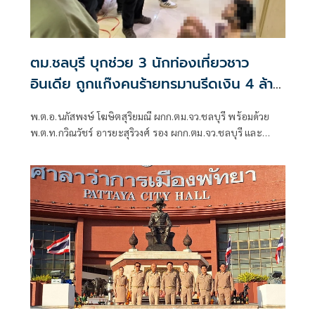
ตม.ชลบุรี บุกช่วย 3 นักท่องเที่ยวชาว
อินเดีย ถูกแก๊งคนร้ายทรมานรีดเงิน 4 ล้าน
รูปีต่อราย
พ.ต.อ.นภัสพงษ์ โฆษิตสุริยมณี ผกก.ตม.จว.ชลบุรี พร้อมด้วย
พ.ต.ท.กวิณวัชร์ อารยะสุริวงศ์ รอง ผกก.ตม.จว.ชลบุรี และ
พ.ต.ท.กิตติภัทร หงษ์ชูเวช สว.ตม.จว.ชลบุรี ร่วมกับ ชุดสืบสวน
สภ.เมืองพัทยา นำโดย พ.ต.อ.เอนก สระทองอยู่ ผกก.สภ.เมือง
พัทยา และ พ.ต.ท.อรุษ สภานนท์ รองผกก.สส.สภ.เมืองพัทยา
นำกำลังเข้าปิดล้อมตรวจค้นบ้านทาวน์เฮาส์ 2 ชั้น ภายใน
หมู่บ้านแห่งหนึ่ง ซอยพัฒนาการ ต.หนองปรือ อ.บางละมุง
จ.ชลบุรี หลังสืบทราบว่ามีนักท่องเที่ยวชาวอินเดียถูกลักพาตัว
ไปกักขังเพื่อเรียกค่าไถ่