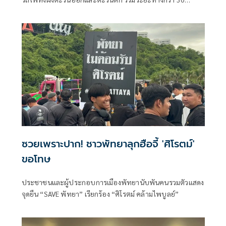
กิโลเมตร ใกล้แล้วเสร็
ซวยเพราะปาก! ชาวพัทยาลุกฮือจี้ 'ศิโรตม์'
ขอโทษ
ประชาชนและผู้ประกอบการเมืองพัทยานับพันคนรวมตัวแสดง
จุดยืน “SAVE พัทยา” เรียกร้อง “ศิโรตม์ คล้ามไพบูลย์”