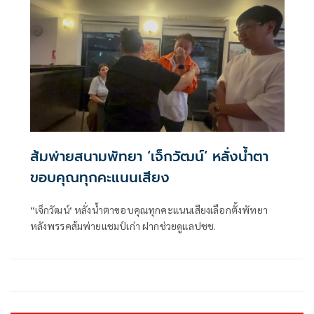
ส้มพ่ายสนามพัทยา ‘เจ็กวัฒน์‘ หลั่งน้ำตา
ขอบคุณทุกคะแนนเสียง
“เจ็กวัฒน์‘ หลั่งน้ำตาขอบคุณทุกคะแนนเสียงเลือกตั้งพัทยา
หลังพรรคส้มพ่ายแชมป์เก่า ฝากช่วยดูแลปชช.