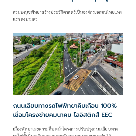
โลก
สวนนงนุชพัทยาสร้างประวัติศาสตร์เป็นองค์กรเอกชนไทยแห่ง
แรก ลงนามคว
ถนนเลียบทางรถไฟพัทยาคืบเกือบ 100%
เชื่อมโครงข่ายคมนาคม-โลจิสติกส์ EEC
เมืองพัทยาเผยความคืบหน้าโครงการปรับปรุงถนนเลียบทาง
รถไฟทั้งฝั่งตะวันออกและตะวันตก รวมระยะทางกว่า 30