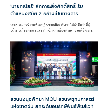
'นายกเบียร์' สักการะสิ่งศักดิ์สิทธิ์ รับ
ตำแหน่งสมัย 2 อย่างเป็นทางการ
นายปรเมศวร์ งามพิเชษฐ์ นายกเมืองพัทยา ได้นำทีมว่าที่ผู้
บริหารเมืองพัทยา และสมาชิกสภาเมืองพัทยา ร่วมพิธีสักการะ
สิ่งศักดิ์สิทธิ์ประจำศาลาว่าการเมืองพัทยา
สวนนงนุชพัทยา MOU สวนพฤกษศาสตร์
แห่งชาติจีน ยกระดับอนุรักษ์พันธุ์พืชสู่เวที