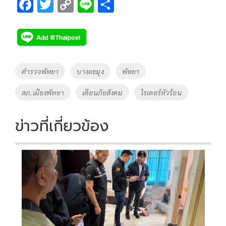
F
T
C
Li
S
ac
wi
o
n
h
e
tt
p
e
ar
b
er
y
e
o
Li
Tags
ตำรวจพัทยา
บางละมุง
พัทยา
o
n
สภ.เมืองพัทยา
เตือนภัยสังคม
ไรเดอร์หัวร้อน
k
k
ข่าวที่เกี่ยวข้อง