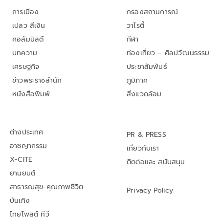
การเมือง
กรองสถานการณ์
เปลว สีเงิน
วาไรตี้
คอลัมนิสต์
กีฬา
บทความ
ท่องเที่ยว – ศิลปวัฒนธรรม
เศรษฐกิจ
ประชาสัมพันธ์
ข่าวพระราชสำนัก
ภูมิภาค
หนังสือพิมพ์
สิ่งแวดล้อม
ต่างประเทศ
PR & PRESS
อาชญากรรม
เกี่ยวกับเรา
X-CITE
ติดต่อและ สนับสนุน
ยานยนต์
สาธารณสุข-คุณภาพชีวิต
Privacy Policy
บันเทิง
ไทยโพสต์ ทีวี