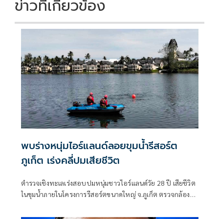
k
k
ข่าวที่เกี่ยวข้อง
พบร่างหนุ่มไอร์แลนด์ลอยขุมน้ำรีสอร์ต
ภูเก็ต เร่งคลี่ปมเสียชีวิต
ตำรวจเชิงทะเลเร่งสอบปมหนุ่มชาวไอร์แลนด์วัย 28 ปี เสียชีวิต
ในขุมน้ำภายในโครงการรีสอร์ตขนาดใหญ่ จ.ภูเก็ต ตรวจกล้อง
วงจรปิด-สอบพยาน พร้อมส่งร่างชันสูตรหาสาเหตุที่แน่ชัด
ประสานสถานทูตแจ้งครอบครัวแล้ว