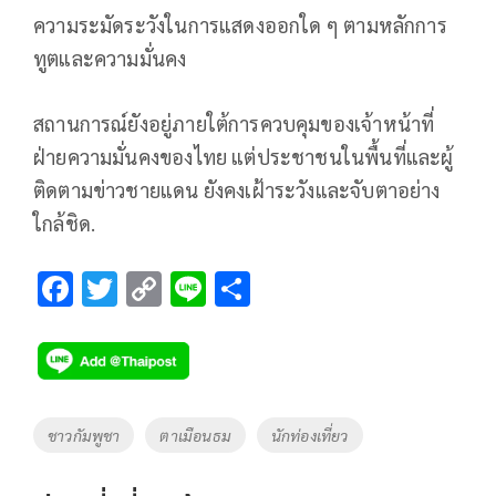
ความระมัดระวังในการแสดงออกใด ๆ ตามหลักการ
ทูตและความมั่นคง
สถานการณ์ยังอยู่ภายใต้การควบคุมของเจ้าหน้าที่
ฝ่ายความมั่นคงของไทย แต่ประชาชนในพื้นที่และผู้
ติดตามข่าวชายแดน ยังคงเฝ้าระวังและจับตาอย่าง
ใกล้ชิด.
F
T
C
Li
S
ac
wi
o
n
h
e
tt
p
e
ar
b
er
y
e
o
Li
Tags
ชาวกัมพูชา
ตาเมือนธม
นักท่องเที่ยว
o
n