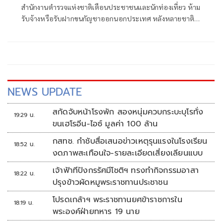
สำนักงานตำรวจแห่งชาติเตือนประชาชนและนักท่องเที่ยว ห้าม
รับจ้างหรือรับฝากขนกัญชาออกนอกประเทศ หลังหลายชาติ
ยึดกัญชาจากไทยได้จำนวนมาก พร้อมแน
NEWS UPDATE
สกัดจับหน้าโรงพัก สองหนุ่มควบกระบะบุโรทั่ง
19:29 น.
ขนเฮโรอีน-ไอซ์ มูลค่า 100 ล้าน
กสทช. กำชับสื่อเสนอข่าวเหตุรุนแรงในโรงเรียน
18:52 น.
งดภาพสะเทือนใจ-รายละเอียดเสี่ยงเลียนแบบ
เจ้าฟ้าทีปังกรรัศมีโชติฯ ทรงทำกิจกรรมอาสา
18:22 น.
ปรุงข้าวผัดหมูพระราชทานประชาชน
โปรดเกล้าฯ พระราชทานยศข้าราชการใน
18:19 น.
พระองค์ฝ่ายทหาร 19 นาย