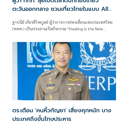
ผู้ว่า ททท. ลุยเปิดตลาดนักท่องเที่ยว
ตะวันออกกลาง ชวนเที่ยวไทยในแบบ All
Year Round
ฐาปนีย์ เกียรติไพบูลย์ ผู้ว่าการการท่องเที่ยวแห่งประเทศไทย
(ททท.) เป็นประธานเปิดกิจกรรม “Healing is the New
Luxury” Media Launch ณ CÉ LA VI Dubai นครดูไบ สหรัฐ
อาหรับเอมิเรตส์ เมื่อวันที่ 8 กรกฎาคมที่ผ่านมา โดยมีนายชาครี
ย์นรทิพย์ เสวิกุล กงสุลใหญ่ เมืองดูไบ สหรัฐอาหรับเอมิเรตส์
เพื่อสื่อสารภาพลักษณ์ประเทศไทยในฐานะจุดหมายปลายทาง
คุณภาพที่ตอบโจทย์การเดินทางยุคใหม่
ตร.เตือน 'คนหิ้วกัญชา' เสี่ยงคุกหนัก บาง
ประเทศถึงขั้นโทษประหาร