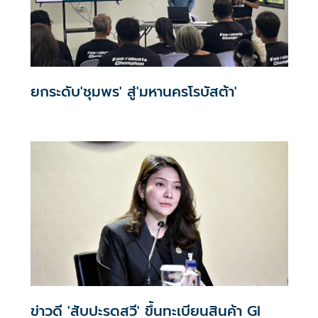
ยกระดับ'ชุมพร' สู่'มหานครโรบัสต้า'
ข่าวดี 'สับปะรดสวี' ขึ้นทะเบียนสินค้า GI