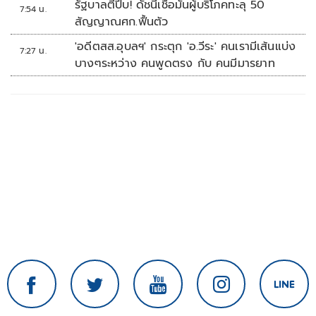
รัฐบาลตีปี๊บ! ดัชนีเชื่อมั่นผู้บริโภคทะลุ 50
7:54 น.
สัญญาณศก.ฟื้นตัว
'อดีตสส.อุบลฯ' กระตุก 'อ.วีระ' คนเรามีเส้นแบ่ง
7:27 น.
บางๆระหว่าง คนพูดตรง กับ คนมีมารยาท