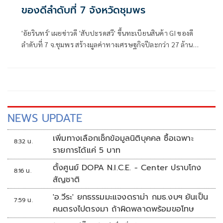
ของดีลำดับที่ 7 จังหวัดชุมพร
'อัยรินทร์' เผยข่าวดี 'สับปะรดสวี' ขึ้นทะเบียนสินค้า GI ของดี
ลำดับที่ 7 จ.ชุมพร สร้างมูลค่าทางเศรษฐกิจปีละกว่า 27 ล้าน
บาท คาดช่วยเพิ่มรายได้ให้กับเกษตรกรผู้ปลูกได้เพิ่มขึ้น
NEWS UPDATE
เพิ่มทางเลือกเช็กข้อมูลนิติบุคคล ซื้อเฉพาะ
8:32 น.
รายการได้แค่ 5 บาท
ตั้งศูนย์ DOPA N.I.C.E. - Center ปราบโกง
8:16 น.
สัญชาติ
'อ.วีระ' ยกธรรมมะแจงดราม่า กมธ.งบฯ ยันเป็น
7:59 น.
คนตรงไปตรงมา ถ้าผิดพลาดพร้อมขอโทษ