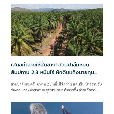
ขึ้นเมื่อเวลา 20.20 น.วันที่ 5 กรกฎาคม 2569 พ.ต.ท.สามารถ
แท่นอินอินทร์ สว.(สอบสวน) สภ.ท่าแซะ
เสนอทำลายให้สิ้นซาก! สวนปาล์มหมด
สัมปทาน 2.3 หมื่นไร่ หักดิบแก๊งนายทุน
มาเฟียฮุบผลประโยชน์
สวนปาล์มหมดสัมปทาน 2.3 หมื่นไร่ กว่า 2 แสนต้น ป่าสงวนรับ
ร่อ-สลุย สส.-นายกอบจ.ชุมพร เสนอทำลายทิ้ง ล้างแก๊งสวา
ปาล์มมาเฟียผลประโยชน์ เร่งบริหารจัดสรรที่ดินทำกินให้ชาว
บ้าน ผุด 3 อ่างยักษ์แก้ภัยแล้ง