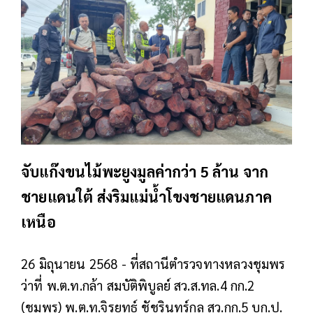
จับแก๊งขนไม้พะยูงมูลค่ากว่า 5 ล้าน จาก
ชายแดนใต้ ส่งริมแม่น้ำโขงชายแดนภาค
เหนือ
26 มิถุนายน 2568 - ที่สถานีตำรวจทางหลวงชุมพร
ว่าที่ พ.ต.ท.กล้า สมบัติพิบูลย์ สว.ส.ทล.4 กก.2
(ชุมพร) พ.ต.ท.จิรยุทธ์ ชัชรินทร์กุล สว.กก.5 บก.ป.