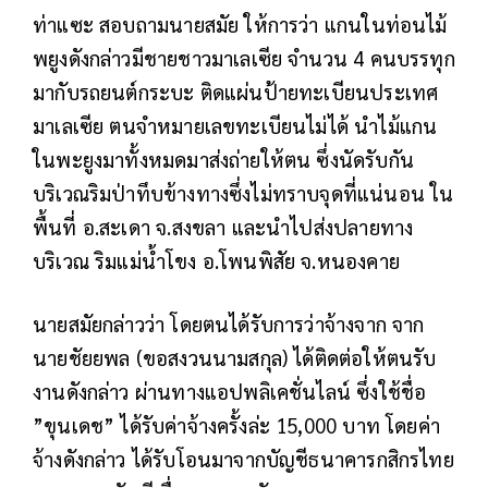
ท่าแซะ สอบถามนายสมัย ให้การว่า แกนในท่อนไม้
พยูงดังกล่าวมีชายชาวมาเลเซีย จำนวน 4 คนบรรทุก
มากับรถยนต์กระบะ ติดแผ่นป้ายทะเบียนประเทศ
มาเลเซีย ตนจำหมายเลขทะเบียนไม่ได้ นำไม้แกน
ในพะยูงมาทั้งหมดมาส่งถ่ายให้ตน ซึ่งนัดรับกัน
บริเวณริมป่าทึบข้างทางซึ่งไม่ทราบจุดที่แน่นอน ใน
พื้นที่ อ.สะเดา จ.สงขลา และนำไปส่งปลายทาง
บริเวณ ริมแม่น้ำโขง อ.โพนพิสัย จ.หนองคาย
นายสมัยกล่าวว่า โดยตนได้รับการว่าจ้างจาก จาก
นายชัยยพล (ขอสงวนนามสกุล) ได้ติดต่อให้ตนรับ
งานดังกล่าว ผ่านทางแอปพลิเคชั่นไลน์ ซึ่งใช้ชื่อ
”ขุนเดช” ได้รับค่าจ้างครั้งล่ะ 15,000 บาท โดยค่า
จ้างดังกล่าว ได้รับโอนมาจากบัญชีธนาคารกสิกรไทย