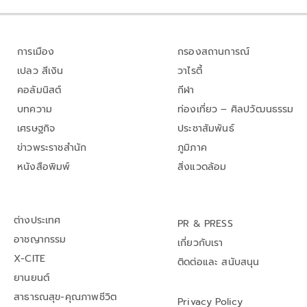
การเมือง
กรองสถานการณ์
เปลว สีเงิน
วาไรตี้
คอลัมนิสต์
กีฬา
บทความ
ท่องเที่ยว – ศิลปวัฒนธรรม
เศรษฐกิจ
ประชาสัมพันธ์
ข่าวพระราชสำนัก
ภูมิภาค
หนังสือพิมพ์
สิ่งแวดล้อม
ต่างประเทศ
PR & PRESS
อาชญากรรม
เกี่ยวกับเรา
X-CITE
ติดต่อและ สนับสนุน
ยานยนต์
สาธารณสุข-คุณภาพชีวิต
Privacy Policy