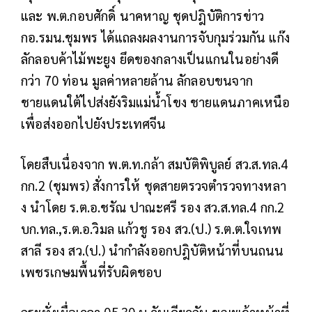
และ พ.ต.กอบศักดิ์ นาคหาญ ชุดปฎิบัติการข่าว
กอ.รมน.ชุมพร ได้แถลงผลงานการจับกุมร่วมกัน แก๊ง
ลักลอบค้าไม้พะยูง ยึดของกลางเป็นแกนในอย่างดี
กว่า 70 ท่อน มูลค่าหลายล้าน ลักลอบขนจาก
ชายแดนใต้ไปส่งยังริมแม่น้ำโขง ชายแดนภาคเหนือ
เพื่อส่งออกไปยังประเทศจีน
โดยสืบเนื่องจาก พ.ต.ท.กล้า สมบัติพิบูลย์ สว.ส.ทล.4
กก.2 (ชุมพร) สั่งการให้ ชุดสายตรวจตำรวจทางหลา
ง นำโดย ร.ต.อ.ชรัณ ปาณะศรี รอง สว.ส.ทล.4 กก.2
บก.ทล.,ร.ต.อ.วิมล แก้วชู รอง สว.(ป.) ร.ต.ต.ใจเทพ
สาลี รอง สว.(ป.) นำกำลังออกปฎิบัติหน้าที่บนถนน
เพชรเกษมพื้นที่รับผิดชอบ