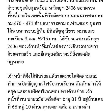
กระทั่งเมื่อเวลา 05.30 น.วันเดียวกัน ขณะเจ้าหน้าที่
ตำรวจชุดจับกุมพร้อม รถวิทยุฯ 2406 ออกตรวจ
พื้นที่ภายในเขตพื้นที่รับผิดชอบบนถนนเพชรเกษม
กม.470 - 471 ตำบลนากระตาม อ.ท่าแซะ จ.ชุมพร
ได้พบรถกระบะตู้ทึบ ยี่ห้ออีซูซุ สีขาว หมายเลข
ทะเบียน 3 ฒฌ 5915 กทม. ได้ขับรถแซงรถวิทยุฯ
2406 ของเจ้าหน้าที่มาในช่องทางเดินรถทางขวา
ด้วยความเร็ว และมีเหตุสงสัยว่าจะมีสิ่งของผิด
กฎหมาย
เจ้าหน้าที่จึงได้ขับรถยนต์สายตรวจไล่ติดตามและ
ทำการเปิดสัญญาณไฟวับวาบเรียกรถคันดังกล่าวให้
หยุด และจอดชิดบริเวณขอบทางด้านซ้าย เจ้า
หน้าที่พบ นายสมัย เครือสีดา อายุ 31 ปี อยู่บ้านเลข
ที่ 66 หมู่ 10 ตำบลหนองย่างเสือ อ.มวกเหล็ก