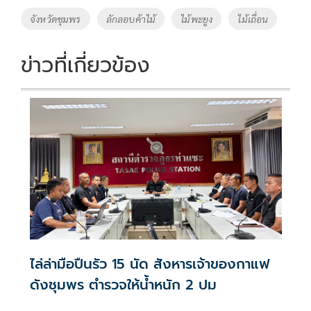
o
Li
Tags
จังหวัดชุมพร
ลักลอบค้าไม้
ไม้พะยูง
ไม้เถื่อน
o
n
k
k
ข่าวที่เกี่ยวข้อง
ไล่ล่ามือปืนรัว 15 นัด สังหารเจ้าของกาแฟ
ดังชุมพร ตำรวจให้น้ำหนัก 2 ปม