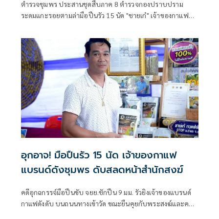
ตำรวจชุมพร ประสานชุดสืบภาค 8 ตำรวจกองปราบปราม
ระดมแกะรอยตามล่ามือปืนรัว 15 นัด "ชายเก๋" เจ้าของกาแฟ
แบรนด์ดัง ผู้ก่อตั้งวิสาหกิจท่องเที่ยวชุมชนวิถีเกษตร ดับหน้า
สำนักสงฆ์
อุกอาจ! มือปืนรัว 15 นัด เจ้าของกาแฟ
แบรนด์ดังชุมพร ดับสลดหน้าสำนักสงฆ์
คดีอุกฉกรรจ์มือปืนขับ จยย.ชักปืน 9 มม. รัวยิงเจ้าของแบรนด์
กาแฟดังดับ บนถนนทางเข้าวัด ขณะยืนคุยกับพระสงฆ์และคน
งานวางเต้นร้านค้าหน้าวัด เตรียมจัดงานใหญ่ประจำปี เปิดเผย