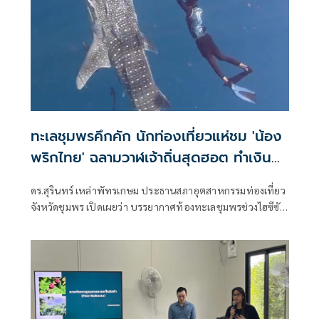
ทะเลชุมพรคึกคัก นักท่องเที่ยวแห่ชม 'น้อง
พริกไทย' ฉลามวาฬเจ้าถิ่นสุดฮอต ทำเงิน
สะพัดสัปดาห์ละ 20 ล้าน
ดร.สุรินทร์ เหล่าพัทรเกษม ประธานสภาอุตสาหกรรมท่องเที่ยว
จังหวัดชุมพร เปิดเผยว่า บรรยากาศท้องทะเลชุมพรช่วงไฮซีซัน
เดือนเมษายน มีนักท่องเที่ยวเดินทางมา มาท่องเทียวทาง
ทะเลดำนำชมปะการัง และชมฉลามวาฬกันจำนวนมาก
เนื่องจากที "น้องพริกไทย"