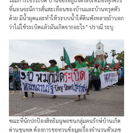
ไม่มีการใช้ระเบิด บ้านของอยู่ใกล้กลับเหมืองทุกครั้ง
ที่นอนจะมีการสั่นสะเทือนของบ้านและบ้านทรุดตัว
ด้วย มีน้ำผุดและทำให้ระบบน้ำใต้ดินพังทลายถ้าบอก
ว่าไม่ใช้ระเบิดแล้วมันเกิดจากอะไร” ปราณี ระบุ
ขณะที่นักปกป้องสิทธิมนุษยชนกลุ่มฅนรักษ์บ้านเกิด
ด่านขุนทด ต้องการขอทวนข้อมูลเรื่องจำนวนตัวเลข