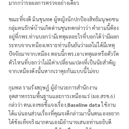
มากกว่ารอผลการตรวจอย่างเดียว
ขณะที่จงดี มินขุนทด ผู้หญิงนักปกป้องสิทธิมนุษยชน
กลุ่มฅนรักษ์บ้านเกิดด่านขุนทดกล่าวว่า คำถามนี้ต้อง
อยู่ที่กพร.ท่านบอกว่ามีเหตุผลอะไรที่บอกได้ว่ามีผลก
ระทบจากเหมืองเพราะท่านยืนยันว่าผลไม่ได้มีเหตุ
ปัจจัยมาจากเหมือง ตอนนี้กพร.เอาเหตุผลหรือตัววัด
ตัวไหนที่บอกว่าไม่มีค่าเปลี่ยนแปลงที่เป็นนัยสำคัญ
จากเหมืองดังนั้นหากเราคุยกันแบบนี้ไม่จบ
กุมพล รามรังสฤษฎ์ ผู้อำนวยการสำนักงาน
อุตสาหกรรมพื้นฐานและการเหมืองแร่ (ผอ.สรข.6)
กล่วว่า ตนเองขอชี้แจงเรื่อง
Baseline data
ใช้งาน
ได้แน่นอนส่วนเรื่องที่คุณจงดีกล่าวมานั้นตนเองอยาก
ได้ข้อเท็จจริงมากตนเองมีอำนาจเสนอท่านอธิบดี