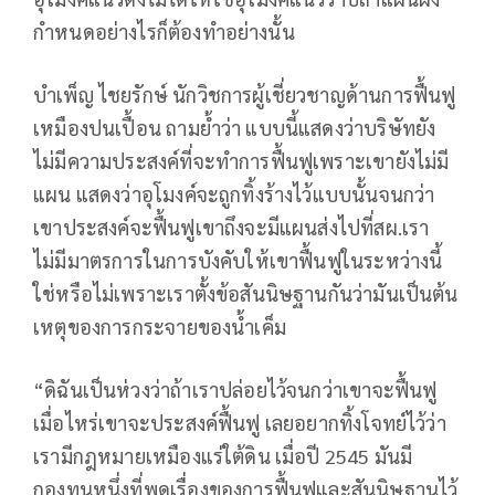
กำหนดอย่างไรก็ต้องทำอย่างนั้น
บำเพ็ญ ไชยรักษ์ นักวิชการผู้เชี่ยวชาญด้านการฟื้นฟู
เหมืองปนเปื้อน ถามย้ำว่า แบบนี้แสดงว่าบริษัทยัง
ไม่มีความประสงค์ที่จะทำการฟื้นฟูเพราะเขายังไม่มี
แผน แสดงว่าอุโมงค์จะถูกทิ้งร้างไว้แบบนั้นจนกว่า
เขาประสงค์จะฟื้นฟูเขาถึงจะมีแผนส่งไปที่สผ.เรา
ไม่มีมาตรการในการบังคับให้เขาฟื้นฟูในระหว่างนี้
ใช่หรือไม่เพราะเราตั้งข้อสันนิษฐานกันว่ามันเป็นต้น
เหตุของการกระจายของน้ำเค็ม
“ดิฉันเป็นห่วงว่าถ้าเราปล่อยไว้จนกว่าเขาจะฟื้นฟู
เมื่อไหร่เขาจะประสงค์ฟื้นฟู เลยอยากทิ้งโจทย์ไว้ว่า
เรามีกฎหมายเหมืองแร่ใต้ดิน เมื่อปี 2545 มันมี
กองทุนหนึ่งที่พูดเรื่องของการฟื้นฟูและสันนิษฐานไว้