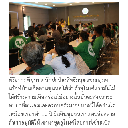
พิริยากร ดีขุนทด นักปกป้องสิทธิมนุษยชนกลุ่มฅ
นรักษ์บ้านเกิดด่านขุนทด โต้ว่า ถ้าอุโมงค์แรกมันไม่
ได้สร้างความเดือดร้อนไม่อย่างนั้นมันจะส่งผลกระ
ทบมาที่ตนเองและครอบครัวมากขนาดนี้ได้อย่างไร
เหมืองแร่มาทำ 10 ปี ผืนดินชุมชนเราแทบล่มสลาย
ถ้าเราอนุมัติให้เขามาขุดอุโมงค์โดยการใช้ระเบิด