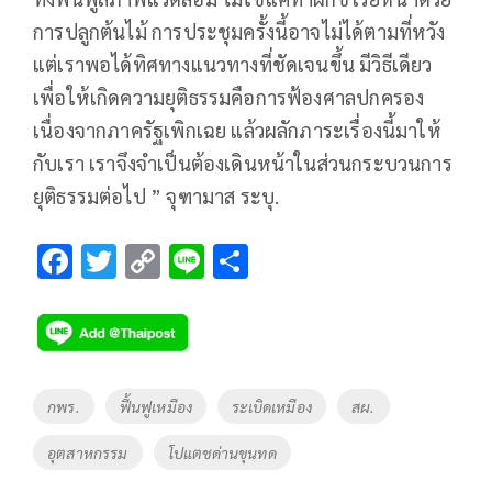
การปลูกต้นไม้ การประชุมครั้งนี้อาจไม่ได้ตามที่หวัง
แต่เราพอได้ทิศทางแนวทางที่ชัดเจนขึ้น มีวิธีเดียว
เพื่อให้เกิดความยุติธรรมคือการฟ้องศาลปกครอง
เนื่องจากภาครัฐเพิกเฉย แล้วผลักภาระเรื่องนี้มาให้
กับเรา เราจึงจำเป็นต้องเดินหน้าในส่วนกระบวนการ
ยุติธรรมต่อไป ” จุฑามาส ระบุ.
F
T
C
Li
S
ac
wi
o
n
h
e
tt
p
e
ar
b
er
y
e
o
Li
Tags
กพร.
ฟื้นฟูเหมือง
ระเบิดเหมือง
สผ.
o
n
อุตสาหกรรม
โปแตชด่านขุนทด
k
k