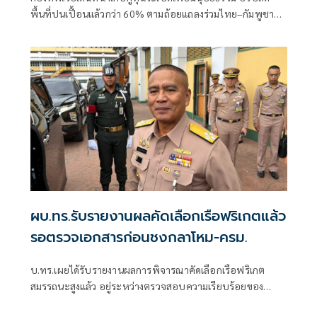
พื้นที่ปนเปื้อนแล้วกว่า 60% ตามถ้อยแถลงร่วมไทย–กัมพูชา
ส่วนพื้นที่เก็บกู้ร่วมยังไม่มีความคืบหน้า
ผบ.ทร.รับรายงานผลคัดเลือกเรือฟริเกตแล้ว
รอตรวจเอกสารก่อนชงกลาโหม-ครม.
บ.ทร.เผยได้รับรายงานผลการพิจารณาคัดเลือกเรือฟริเกต
สมรรถนะสูงแล้ว อยู่ระหว่างตรวจสอบความเรียบร้อยของ
เอกสารก่อนเสนอปลัดกลาโหมตามขั้นตอน พ