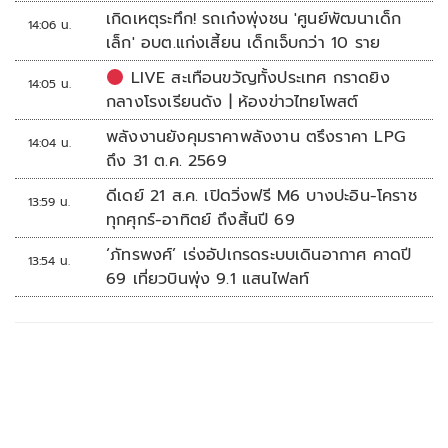
เกิดเหตุระทึก! รถเก๋งพุ่งชน 'ศูนย์พัฒนาเด็ก
14:06 น.
เล็ก' อบต.แก่งเสี้ยน เด็กเจ็บกว่า 10 ราย
LIVE สะเทือนขวัญทั้งประเทศ กราดยิง
14:05 น.
กลางโรงเรียนดัง | ห้องข่าวไทยโพสต์
พลังงานยังคุมราคาพลังงาน ตรึงราคา LPG
14:04 น.
ถึง 31 ต.ค. 2569
ดีเดย์ 21 ส.ค. เปิดวิ่งฟรี M6 บางปะอิน-โคราช
13:59 น.
ทุกศุกร์-อาทิตย์ ถึงสิ้นปี 69
‘ภัทรพงศ์’ เร่งอัปเกรดระบบเดินอากาศ คาดปี
13:54 น.
69 เที่ยวบินพุ่ง 9.1 แสนไฟลท์