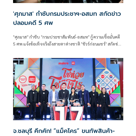
'ศุภมาส' กำชับกรมประชาฯ-อสมท สกัดข่าว
ปลอมคดี 5 ศพ
"ศุภมาส" กำชับ "กรมประชาสัมพันธ์-อสมท" กู้ความเชื่อมั่นคดี
5 ศพ แจ้งข้อเท็จจริงถึงสายตาต่างชาติ "ชัวร์ก่อนแชร์" สกัดข่าว
ปลอมซ้ำเติมครอบครัวเหยื่อ
จ.ชลบุรี คึกคัก! “แม็คโคร” ขนทัพสินค้า-