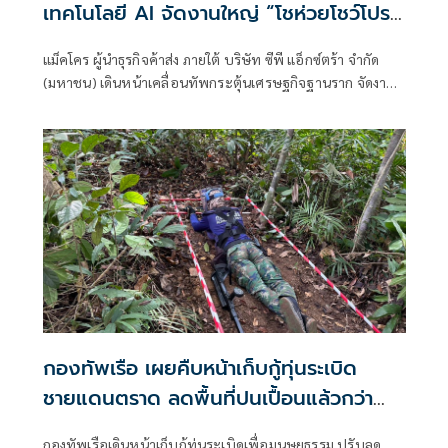
เทคโนโลยี AI จัดงานใหญ่ “โชห่วยโชว์โปร
ออนทัวร์” หนุนผู้ประกอบการท้องถิ่นสร้าง
แม็คโคร ผู้นำธุรกิจค้าส่ง ภายใต้ บริษัท ซีพี แอ็กซ์ตร้า จำกัด
กำไรยั่งยืน
(มหาชน) เดินหน้าเคลื่อนทัพกระตุ้นเศรษฐกิจฐานราก จัดงาน
ใหญ่เพื่อผู้ประกอบการค้าปลีกรายย่อย
กองทัพเรือ เผยคืบหน้าเก็บกู้ทุ่นระเบิด
ชายแดนตราด ลดพื้นที่ปนเปื้อนแล้วกว่า
60%
กองทัพเรือเดินหน้าเก็บกู้ทุ่นระเบิดเพื่อมนุษยธรรม ปรับลด