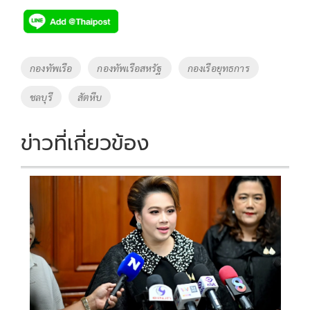
e
tt
p
e
ar
b
er
y
e
o
Li
Tags
กองทัพเรือ
กองทัพเรือสหรัฐ
กองเรือยุทธการ
o
n
ชลบุรี
สัตหีบ
k
k
ข่าวที่เกี่ยวข้อง