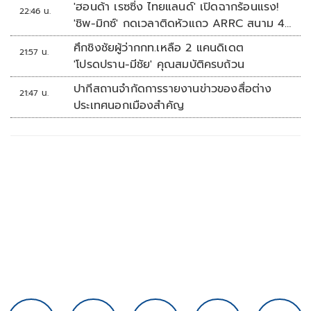
'ฮอนด้า เรซซิ่ง ไทยแลนด์' เปิดฉากร้อนแรง!
22:46 น.
'ชิพ-มิกซ์' กดเวลาติดหัวแถว ARRC สนาม 4
ที่มัลดาลิกา
ศึกชิงชัยผู้ว่ากกท.เหลือ 2 แคนดิเดต
21:57 น.
'โปรดปราน-มีชัย' คุณสมบัติครบถ้วน
ปากีสถานจำกัดการรายงานข่าวของสื่อต่าง
21:47 น.
ประเทศนอกเมืองสำคัญ