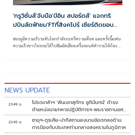
'ทรูวิชั่นส์'จับมือ'บีอิน สปอร์ตส์' แจกทริ
ปบินลัดฟ้าชม'F1'ที่สิงคโปร์ เชียร์ติดขอบ
แทร็กฟรี
สมรภูมิความเร็วระดับโลกกำลังจะทวีความเดือด และครั้งนี้แฟน
ความเร็วชาวไทยจะได้ไปสัมผัสเสียงเครื่องยนต์คำรามให้ก้องหู
ด้วยตาตัวเอง ทรูวิชั่นส์ (TrueVisions) แท็กทีมกับ บีอิน สปอร์ต
(beIN SPORTS) เจ้าของลิขสิทธิ์ถ่ายทอดสดมอเตอร์สปอร์ต
อันดับหนึ่ง จัดแคมเปญสุดเอ็กซ์คลูซีฟ เอาใจคอความเร็วขั้นสุด
แจกแพ็กเกจทริปบินลัดฟ้าชมการแข่งขันรถสูตรหนึ่งชิงแชมป์
โลก FORMULA 1 SINGAPORE AIRLINES SINGAPORE GRAND
PRIX 2026 ณ สนาม มารีน่า เบย์ สตรีท เซอร์กิต ประเทศ
NEWS UPDATE
สิงคโปร์ แบบติดขอบสนาม ฟรี! จำนวน 1 รางวัล (รางวัลละ 2 ที่
นั่ง) มูลค่ารวมกว่า 215,160 บาท
โปรดเกล้าฯ 'พันเอกสุภัทร ชูตินันทน์' ดำรง
23:49 น.
ตำแหน่งนายทหารปฏิบัติการฯ-พระราชทานยศ
'พลตรี'
ซาอุฯ-ตุรเคีย-ปากีสถานลงนามข้อตกลงด้าน
23:45 น.
การป้องกันประเทศท่ามกลางสงครามในภูมิภาค