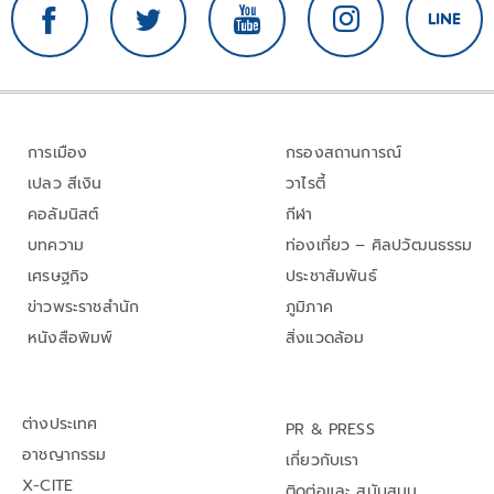
การเมือง
กรองสถานการณ์
เปลว สีเงิน
วาไรตี้
คอลัมนิสต์
กีฬา
บทความ
ท่องเที่ยว – ศิลปวัฒนธรรม
เศรษฐกิจ
ประชาสัมพันธ์
ข่าวพระราชสำนัก
ภูมิภาค
หนังสือพิมพ์
สิ่งแวดล้อม
ต่างประเทศ
PR & PRESS
อาชญากรรม
เกี่ยวกับเรา
X-CITE
ติดต่อและ สนับสนุน