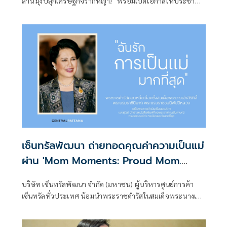
ล้าน มุ่งปลุกเศรษฐกิจรากหญ้า! พร้อมเปิดโอกาสให้ประชาชน
สามารถนำสิทธิ์ “ไทยช่วยไทย พลัส 60/40”ระหว่าง 8–16
ส.ค.นี้ ณ อาคารชาเลนเจอร์ 1 - 3 อิมแพ็ค เมืองทองธานี
เซ็นทรัลพัฒนา ถ่ายทอดคุณค่าความเป็นแม่
ผ่าน 'Mom Moments: Proud Mom.
Proud of My Mom' ต่อยอด Consumer
บริษัท เซ็นทรัลพัฒนา จำกัด (มหาชน) ผู้บริหารศูนย์การค้า
Insight สู่ Shared Memories ของทุก
เซ็นทรัลทั่วประเทศ น้อมนำพระราชดำรัสในสมเด็จพระนางเจ้า
ครอบครัว
สิริกิติ์ พระบรมราชินีนาถ พระบรมราชชนนีพันปีหลวง "ฉันรัก
การเป็นแม่มากที่สุด" พระราชดำรัสตอนหนึ่งเมื่อครั้งสมเด็จ