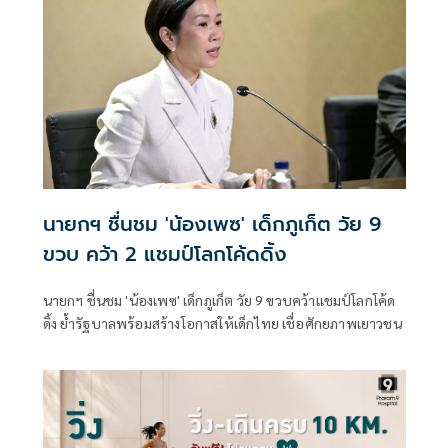
พระนางเจ้าสิริกิติ์ พระบรมราชินีนาถ พระบรมราชชนนีพันปี
หลวง เสด็จพระราชดำเนินเยือนอเมริกาและยุโรป นักข่าว
หนังสือพิมพ์ที่ขอพระราชทานสัมภาษณ์ถามพระองค์ว่า ทรง
โปรดอะไรมากที่สุด ศูนย์การค้าเซ็นทรัลพัฒนา ขอน้อมนำพระ
ราชดำรัสดังกล่าวมาเป็นแรงบันดาลใจในการสร้างสรรค์
แคมเปญเฉลิมฉลองคุณค่าของความรัก ความผูกพัน และความ
ภาคภูมิใจระหว่างแม่กับลูก ผ่านแนวคิด "Proud Mom. Proud
of My Mom." โดยในปีนี้แคมเปญแอมบาสเดอร์ โอปอล–สุชาตา
นายกฯ ชื่นชม 'น้องเพซ' เด็กภูเก็ต วัย 9
ขวบ คว้า 2 แชมป์โลกโค้ดดิ้ง
นายกฯ ชื่นชม 'น้องเพซ' เด็กภูเก็ต วัย 9 ขวบคว้าแชมป์โลกโค้ด
ดิ้ง ย้ำรัฐบาลพร้อมสร้างโอกาสให้เด็กไทย เชื่อศักยภาพเยาวชน