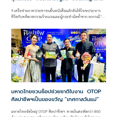
9 เครือข่ายภาคประชาชนยื่นหนังสือผลักดันใช้โทษประหาร
ชีวิตกับคดีฆาตกรรมร้ายแรงและผู้กระทำผิดซ้ำซาก ยกกรณี "ไอ้
ธง-ไอ้ป๋อง"
มหาดไทยชวนช็อปช่วยชาติในงาน OTOP
ศิลปาชีพฯเป็นของขวัญ “เทศกาลวันแม่”
มหาดไทยจัดใหญ่ OTOP ศิลปาชีพฯ คาดเงินสะพัดกว่า 800