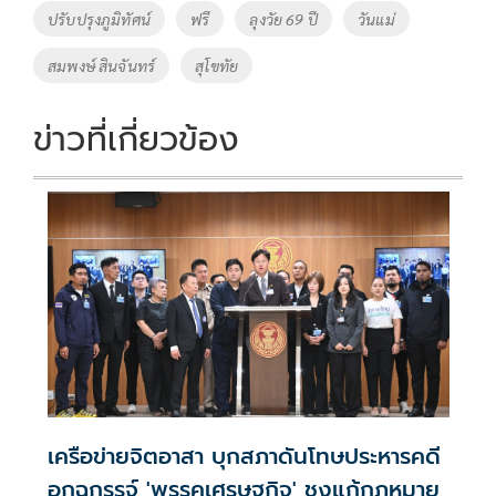
o
n
ปรับปรุงภูมิทัศน์
ฟรี
ลุงวัย 69 ปี
วันแม่
k
k
สมพงษ์ สินจันทร์
สุโขทัย
ข่าวที่เกี่ยวข้อง
เครือข่ายจิตอาสา บุกสภาดันโทษประหารคดี
อุกฉกรรจ์ 'พรรคเศรษฐกิจ' ชงแก้กฎหมาย