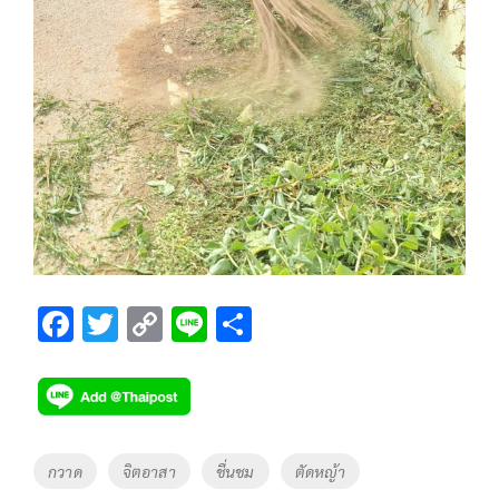
F
T
C
Li
S
ac
wi
o
n
h
e
tt
p
e
ar
b
er
y
e
o
Li
Tags
กวาด
จิตอาสา
ชื่นชม
ตัดหญ้า