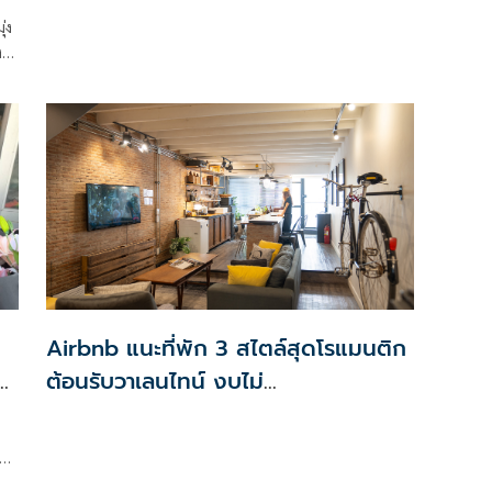
อบอุ่น
่ง
ง
Airbnb แนะที่พัก 3 สไตล์สุดโรแมนติก
ี
ต้อนรับวาเลนไทน์ งบไม่
เกิน 3,500 บาทต่อคืน
รวจ