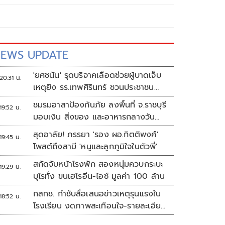
EWS UPDATE
'ยศชนัน' รุดบริจาคเลือดช่วยผู้บาดเจ็บ
20:31 น.
เหตุยิง รร.เทพศิรินทร์ ชวนประชาชน
ร่วมบริจาค
ชมรมอาสาป้องกันภัย ลงพื้นที่ จ.ราชบุรี
19:52 น.
มอบเงิน สิ่งของ และอาหารกลางวัน
แก่โรงเรียนบ้านหนองน้ำใส
สุดอาลัย! ภรรยา 'รอง ผอ.กิตติพงศ์'
19:45 น.
โพสต์ถึงสามี 'หนูและลูกภูมิใจในตัวพี่'
สกัดจับหน้าโรงพัก สองหนุ่มควบกระบะ
19:29 น.
บุโรทั่ง ขนเฮโรอีน-ไอซ์ มูลค่า 100 ล้าน
กสทช. กำชับสื่อเสนอข่าวเหตุรุนแรงใน
18:52 น.
โรงเรียน งดภาพสะเทือนใจ-รายละเอียด
เสี่ยงเลียนแบบ