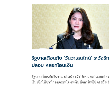
สอบราคาดอกกุหลาบ เนื่องด้วยใกล้เทศกาลวาเลนไทน์ที
จะมาถึง
รัฐบาลเตือนภัย 'วันวาเลนไทน์' ระวังรั
ปลอม หลอกโอนเงิน
รัฐบาลเตือนภัยวันวาเลนไทน์ ระวัง 'รักปลอม' หลอกโอ
เงิน เช็กให้ชัวร์ ก่อนจะเทใจ-เทเงิน มิจฉาชีพใช้ AI สร้างต
ตนปลอมขึ้นมา สั่งการตำรวจเฝ้าระวังจุดเสี่ยง