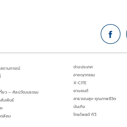
ต่างประเทศ
สถานการณ์
อาชญากรรม
้
X-CITE
ยานยนต์
เที่ยว – ศิลปวัฒนธรรม
สาธารณสุข-คุณภาพชีวิต
สัมพันธ์
บันเทิง
าค
ไทยโพสต์ ทีวี
วดล้อม