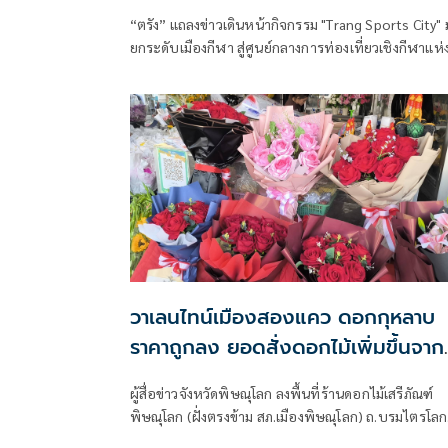
อันดามัน
“ตรัง” แถลงข่าวเดินหน้ากิจกรรม "Trang Sports City" มุ
ยกระดับเมืองกีฬา สู่ศูนย์กลางการท่องเที่ยวเชิงกีฬาแห่
อันดามัน
วาเลนไทน์เมืองสองแคว ดอกกุหลาบ
ราคาถูกลง ยอดสั่งดอกไม้เพิ่มขึ้นจากป
ที่แล้ว
ผู้สื่อข่าวจังหวัดพิษณุโลก ลงพื้นที่ร้านดอกไม้เสรีภัณฑ์
พิษณุโลก (ฝั่งตรงข้าม สภ.เมืองพิษณุโลก) ถ.บรมไตรโลก
นาถ อ.เมือง จ.พิษณุโลก ซึ่งเป็นร้านค้าส่งดอกไม้ เพื่อต