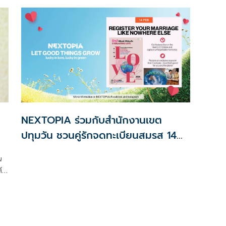
่
ก
NEXTOPIA ร่วมกับสำนักงานเขต
ปทุมวัน ชวนคู่รักจดทะเบียนสมรส 14
ก.พ.นี้
น
ัว