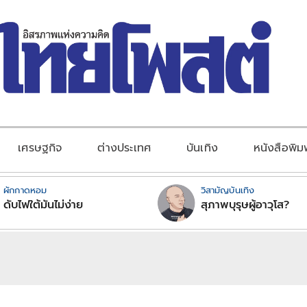
เศรษฐกิจ
ต่างประเทศ
บันเทิง
หนังสือพิม
ผักกาดหอม
วิสามัญบันเทิง
ดับไฟใต้มันไม่ง่าย
สุภาพบุรุษผู้อาวุโส?