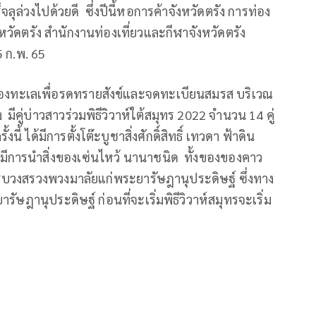
ร็จลุล่วงไปด้วยดี ซึ่งปีนี้หอการค้าจังหวัดตรัง การท่อง
วัดตรัง สำนักงานท่องเที่ยวและกีฬาจังหวัดตรัง
5 ก.พ. 65
่ใต้ท่องทะเลเพื่อรดทรายสังข์และจดทะเบียนสมรส บริเวณ
มีคู่บ่าวสาวร่วมพิธีวิวาห์ใต้สมุทร 2022 จำนวน 14 คู่
้ ได้มีการตั้งโต๊ะบูชาสิ่งศักดิ์สิทธิ์ เทวดา ฟ้าดิน
การนำสิ่งของเซ่นไหว้ นานาชนิด ทั้งของของคาว
บวงสรวงพวงมาลัยแก่พระยารัษฎานุประดิษฐ์ ซึ่งทาง
รัษฎานุประดิษฐ์ ก่อนที่จะเริ่มพิธีวิวาห์สมุทรจะเริ่ม