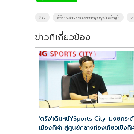
b
er
y
e
o
Li
Tags
ตรัง
พิธีบวงสรวง พระยารัษฎานุประดิษฐ์ฯ
ว
o
n
k
k
ข่าวที่เกี่ยวข้อง
'ตรัง'เดินหน้า'Sports City' มุ่งยกระด
เมืองกีฬา สู่ศูนย์กลางท่องเที่ยวเชิงกี