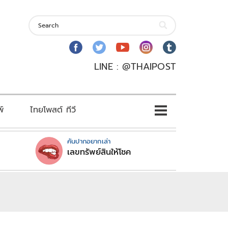
LINE : @THAIPOST
พ์
ไทยโพสต์ ทีวี
คันปากอยากเล่า
เลขทรัพย์สินให้โชค