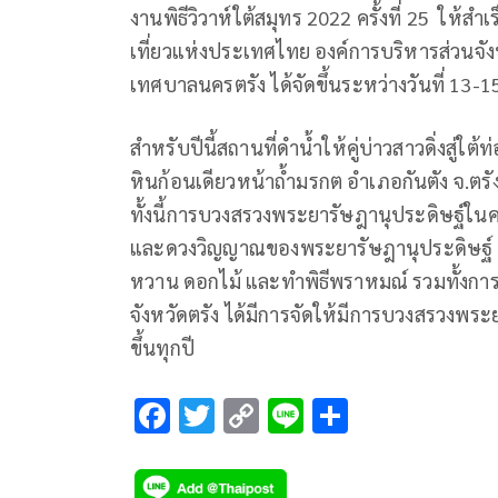
งานพิธีวิวาห์ใต้สมุทร 2022 ครั้งที่ 25 ให้สำเ
เที่ยวแห่งประเทศไทย องค์การบริหารส่วนจังห
เทศบาลนครตรัง ได้จัดขึ้นระหว่างวันที่ 13-1
สำหรับปีนี้สถานที่ดำน้ำให้คู่บ่าวสาวดิ่งสู
หินก้อนเดียวหน้าถ้ำมรกต อำเภอกันตัง จ.ตรัง 
ทั้งนี้การบวงสรวงพระยารัษฎานุประดิษฐ์ในครั้งนี
และดวงวิญญาณของพระยารัษฎานุประดิษฐ์ มี
หวาน ดอกไม้ และทำพิธีพราหมณ์ รวมทั้งการ
จังหวัดตรัง ได้มีการจัดให้มีการบวงสรวงพระยา
ขึ้นทุกปี
F
T
C
Li
S
ac
wi
o
n
h
e
tt
p
e
ar