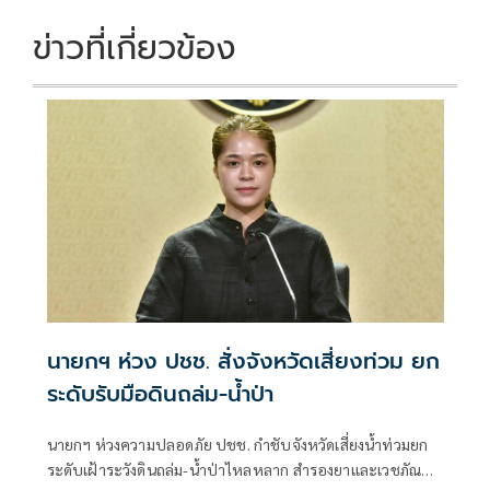
o
n
k
k
ข่าวที่เกี่ยวข้อง
นายกฯ ห่วง ปชช. สั่งจังหวัดเสี่ยงท่วม ยก
ระดับรับมือดินถล่ม-น้ำป่า
นายกฯ ห่วงความปลอดภัย ปชช. กำชับจังหวัดเสี่ยงน้ำท่วมยก
ระดับเฝ้าระวังดินถล่ม-น้ำป่าไหลหลาก สำรองยาและเวชภัณฑ์