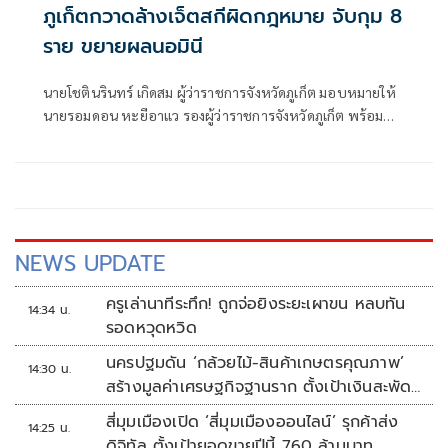
ภูเก็ตกวาดล้างเจ็ตสกีผิดกฎหมาย จับกุม 8
ราย ขยายผลนอมินี
นายโชตินรินทร์ เกิดสม ผู้ว่าราชการจังหวัดภูเก็ต มอบหมายให้
นายรอมดอน หะยีอาแว รองผู้ว่าราชการจังหวัดภูเก็ต พร้อม
ด้วย นายอดูลย์ ระลึกมูล ผู้อำนวยการสำนักงานเจ้าท่าภูมิภาค
สาขาภูเก็ต นายธีรพงศ์ พันธ์นาค เจ้าพนักงานตรวจเรือชำนาญ
การ และเจ้าหน้าที่สำนักงานเจ้าท่าภูมิภาคสาขาภูเก็ต
NEWS UPDATE
ครูเล่านาทีระทึก! ถูกจ่อยิงระยะเผาขน หลบทัน
14:34 น.
รอดหวุดหวิด
นครปฐมดัน ‘กล้วยไม้-สินค้าเกษตรคุณภาพ’
14:30 น.
สร้างมูลค่าเศรษฐกิจฐานราก ตั้งเป้าเงินสะพัด
10 ล้านบาท
สี่มุมเมืองเปิด ‘สี่มุมเมืองออนไลน์’ รุกค้าส่ง
14:25 น.
ดิจิทัล ตั้งเป้ายอดขายปีนี้ 760 ล้านบาท