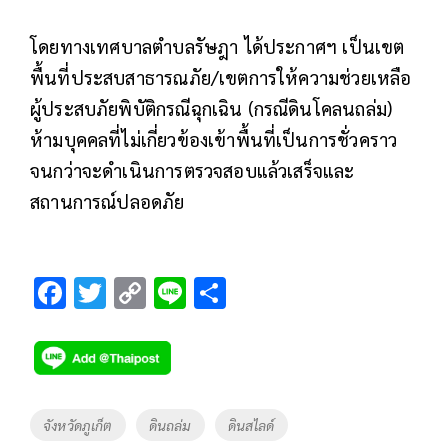
โดยทางเทศบาลตำบลรัษฎา ได้ประกาศฯ เป็นเขต
พื้นที่ประสบสาธารณภัย/เขตการให้ความช่วยเหลือ
ผู้ประสบภัยพิบัติกรณีฉุกเฉิน (กรณีดินโคลนถล่ม)
ห้ามบุคคลที่ไม่เกี่ยวข้องเข้าพื้นที่เป็นการชั่วคราว
จนกว่าจะดำเนินการตรวจสอบแล้วเสร็จและ
สถานการณ์ปลอดภัย
F
T
C
Li
S
ac
wi
o
n
h
e
tt
p
e
ar
b
er
y
e
o
Li
Tags
จังหวัดภูเก็ต
ดินถล่ม
ดินสไลด์