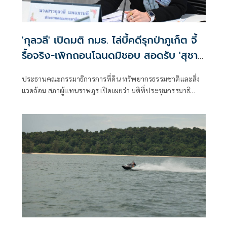
'กุลวลี' เปิดมติ กมธ. ไล่บี้คดีรุกป่าภูเก็ต จี้
รื้อจริง-เพิกถอนโฉนดมิชอบ สอดรับ 'สุชา
ติ' ลุยภูเก็ตโมเดล ทวงคืนอุทยานสิรินาถ
ประธานคณะกรรมาธิการการที่ดิน ทรัพยากรธรรมชาติและสิ่ง
แวดล้อม สภาผู้แทนราษฎร เปิดเผยว่า มติที่ประชุมกรรมาธิ
การฯ เห็นชอบรายงานผลการลงพื้นที่ตรวจสอบปัญหาที่ดิน
และสิ่งแวดล้อมจังหวัดภูเก็ต พร้อมเร่งรัดหน่วยงานที่เกี่ยวข้อง
ดำเนินคดี เพิกถอนเอกสารสิทธิ และบังคับรื้อถอนสิ่งปลูกสร้าง
ที่รุกล้ำพื้นที่ของรัฐอย่างจริงจัง