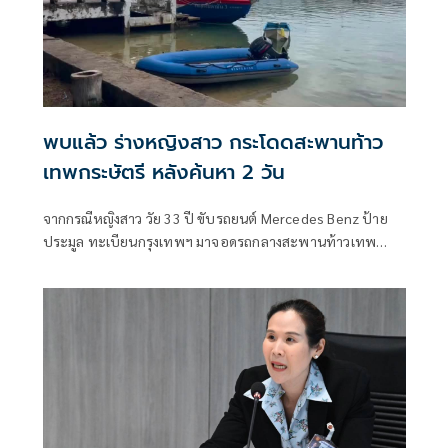
พบแล้ว ร่างหญิงสาว กระโดดสะพานท้าว
เทพกระษัตรี หลังค้นหา 2 วัน
จากกรณีหญิงสาว วัย 33 ปี ขับรถยนต์ Mercedes Benz ป้าย
ประมูล ทะเบียนกรุงเทพฯ มาจอดรถกลางสะพานท้าวเทพ
กระษัตรีฝั่งขาเข้าจังหวัดภูเก็ต จากนั้นได้กระโดดจากสะพานฯ
ลงทะเลในเวลาอันรวดเร็ว ท่ามกลางความตกตะลึง ของ
ประชาชนที่พบเห็น เหตุเกิดเวลาประมาณ 18.40น. วันที่ 28
ก.ค 69