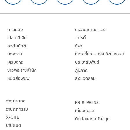
การเมือง
กรองสถานการณ์
เปลว สีเงิน
วาไรตี้
คอลัมนิสต์
กีฬา
บทความ
ท่องเที่ยว – ศิลปวัฒนธรรม
เศรษฐกิจ
ประชาสัมพันธ์
ข่าวพระราชสำนัก
ภูมิภาค
หนังสือพิมพ์
สิ่งแวดล้อม
ต่างประเทศ
PR & PRESS
อาชญากรรม
เกี่ยวกับเรา
X-CITE
ติดต่อและ สนับสนุน
ยานยนต์