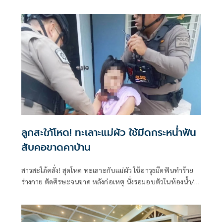
ไม่น้อยกว่า 72 ชม. ดูแลผู้ป่วยกลุ่มเปราะบางใกล้ชิด
ลูกสะใภ้โหด! ทะเลาะแม่ผัว ใช้มีดกระหน่ำฟัน
สับคอขาดคาบ้าน
สาวสะใภ้คลั่ง! สุดโหด ทะเลาะกับแม่ผัว ใช้อาวุธมีดฟันทำร้าย
ร่างกาย ตัดศีรษะจนขาด หลังก่อเหตุ นั่งรอมอบตัวในห้องน้ำ/ผู้
การฯเผย ผู้ต้องหารักษาจิตเวชตั้งแต่ปี 59