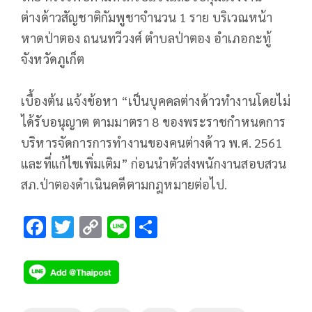
ต่างด้าวสัญชาติกัมพูชาจำนวน 1 ราย บริเวณหน้า
หาดป่าตอง ถนนทวีวงศ์ ตำบลป่าตอง อำเภอกะทู้
จังหวัดภูเก็ต
เบื้องต้น แจ้งข้อหา “เป็นบุคคลต่างด้าวทำงานโดยไม่
ได้รับอนุญาต ตามมาตรา 8 ของพระราชกำหนดการ
บริหารจัดการการทำงานของคนต่างด้าว พ.ศ. 2561
และที่แก้ไขเพิ่มเติม” ก่อนนำตัวส่งพนักงานสอบสวน
สภ.ป่าตองดำเนินคดีตามกฎหมายต่อไป.
F
T
C
Li
S
ac
wi
o
n
h
e
tt
p
e
ar
b
er
y
e