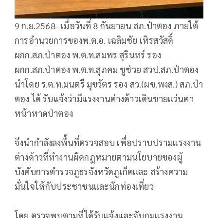
9 ก.ย.2568- เมื่อวันที่ 8 กันยายน สภ.ป่าตอง ภายใต้
การอำนวยการของพ.ต.อ. เฉลิมชัย เหิรสวัสดิ์
ผกก.สภ.ป่าตอง พ.ต.ท.สมพร สุรินทร์ รอง
ผกก.สภ.ป่าตอง พ.ต.ท.สุภคม ชูช่วย สวป.สภ.ป่าตอง
นำโดย ร.ต.ท.มนตรี มุขวัตร รอง สว.(ผช.พงส.) สภ.ป่า
ตอง ได้ รับแจ้งว่ามีแรงงานต่างด้าวเดินขายแว่นตา
หน้าหาดป่าตอง
จึงนำกำลังลงพื้นที่ตรวจสอบ เพื่อปราบปรามแรงงาน
ต่างด้าวที่ทำงานผิดกฎหมายตามนโยบายของผู้
บังคับการตำรวจภูธรจังหวัดภูเก็ตและ สร้างความ
มั่นใจให้กับประชาชนและนักท่องเที่ยว
โดย ตรวจพบตามที่ได้รับแจ้งและจับกุมแรงงาน