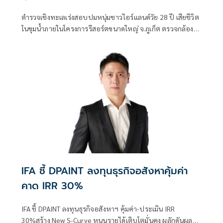
ตำรวจเชิงทะเลเร่งสอบปมหนุ่มชาวไอร์แลนด์วัย 28 ปี เสียชีวิต
ในขุมน้ำภายในโครงการรีสอร์ตขนาดใหญ่ จ.ภูเก็ต ตรวจกล้อง
วงจรปิด-สอบพยาน พร้อมส่งร่างชันสูตรหาสาเหตุที่แน่ชัด
ประสานสถานทูตแจ้งครอบครัวแล้ว
IFA ชี้ DPAINT ลงทุนธุรกิจอสังหาคุ้มค่า
คาด IRR 30%
IFA ชี้ DPAINT ลงทุนธุรกิจอสังหาฯ คุ้มค่า-ประเมิน IRR
30%สร้าง New S-Curve หนุนรายได้เติบโตมั่นคง ผลักดันผล