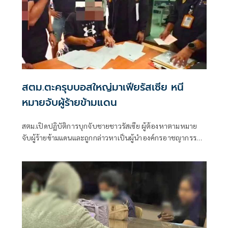
สตม.ตะครุบบอสใหญ่มาเฟียรัสเซีย หนี
หมายจับผู้ร้ายข้ามแดน
สตม.เปิดปฏิบัติการบุกจับชายชาวรัสเซีย ผู้ต้องหาตามหมาย
จับผู้ร้ายข้ามแดนและถูกกล่าวหาเป็นผู้นำองค์กรอาชญากรรม
ข้ามชาติรายใหญ่ของรัสเซีย หลังสืบทราบหลบซ่อนตัวอยู่ใน
จังหวัดภูเก็ต พร้อมพบอยู่ในราชอาณาจักรเกิ