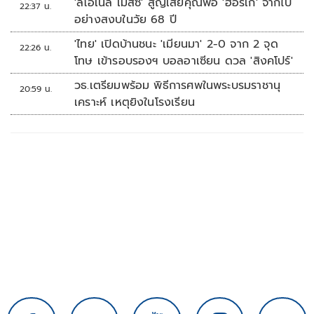
'ลิโอเนล เมสซี' สูญเสียคุณพ่อ 'ฮอร์เก' จากไป
22:37 น.
อย่างสงบในวัย 68 ปี
'ไทย' เปิดบ้านชนะ 'เมียนมา' 2-0 จาก 2 จุด
22:26 น.
โทษ เข้ารอบรองฯ บอลอาเซียน ดวล 'สิงคโปร์'
วธ.เตรียมพร้อม พิธีการศพในพระบรมราชานุ
20:59 น.
เคราะห์ เหตุยิงในโรงเรียน