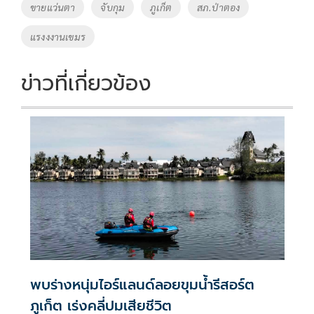
o
Li
Tags
ขายแว่นตา
จับกุม
ภูเก็ต
สภ.ป่าตอง
o
n
แรงงงานเขมร
k
k
ข่าวที่เกี่ยวข้อง
พบร่างหนุ่มไอร์แลนด์ลอยขุมน้ำรีสอร์ต
ภูเก็ต เร่งคลี่ปมเสียชีวิต