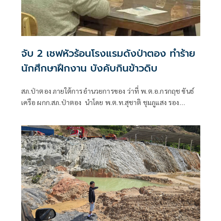
จับ 2 เชฟหัวร้อนโรงแรมดังป่าตอง ทำร้าย
นักศึกษาฝึกงาน บังคับกินข้าวดิบ
สภ.ป่าตอง ภายใต้การอำนวยการของ ว่าที่ พ.ต.อ.กรกฤช ขันธ์
เครือ ผกก.สภ.ป่าตอง นำโดย พ.ต.ท.สุชาติ ชุมภูแสง รอง
ผกก.สส.สภ.ป่าตอง พ.ต.ท.นพดล โทนมณี สว.สส.สภ.ป่าตอง
พร้อมด้วยชุดสืบสวนสภ.ป่าตอง