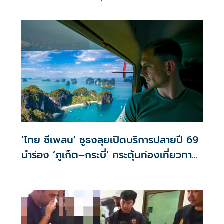
งานเทิร์นอะราวด์
‘ไทย ซีเพลน’ ชูธงลุยเปิดบริการปลายปี 69
นำร่อง ‘ภูเก็ต–กระบี่’ กระตุ้นท่องเที่ยวทาง
น้ำ