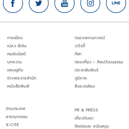
การเมือง
กรองสถานการณ์
เปลว สีเงิน
วาไรตี้
คอลัมนิสต์
กีฬา
บทความ
ท่องเที่ยว – ศิลปวัฒนธรรม
เศรษฐกิจ
ประชาสัมพันธ์
ข่าวพระราชสำนัก
ภูมิภาค
หนังสือพิมพ์
สิ่งแวดล้อม
ต่างประเทศ
PR & PRESS
อาชญากรรม
เกี่ยวกับเรา
X-CITE
ติดต่อและ สนับสนุน