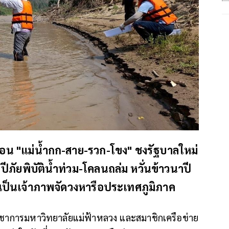
อน "แม่น้ำกก-สาย-รวก-โขง" ชงรัฐบาลใหม่
ัยพิบัติน้ำท่วม-โคลนถล่ม หวั่นข้าวนาปี
เป็นเจ้าภาพจัดวงหารือประเทศภูมิภาค
วิชาการมหาวิทยาลัยแม่ฟ้าหลวง และสมาชิกเครือข่าย