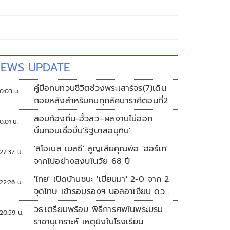
EWS UPDATE
คู่มือทบทวนชีวิตช่วงพระเสาร์จร(7)เดิน
0:03 น.
ถอยหลังสำหรับคนทุกลัคนาราศีตอนที่2
สอบท้องถิ่น-ฮั้วสว.-ผลงานไม่ออก
0:01 น.
บั่นทอนเชื่อมั่น'รัฐบาลอนุทิน'
'ลิโอเนล เมสซี' สูญเสียคุณพ่อ 'ฮอร์เก'
22:37 น.
จากไปอย่างสงบในวัย 68 ปี
'ไทย' เปิดบ้านชนะ 'เมียนมา' 2-0 จาก 2
22:26 น.
จุดโทษ เข้ารอบรองฯ บอลอาเซียน ดวล
'สิงคโปร์'
วธ.เตรียมพร้อม พิธีการศพในพระบรม
20:59 น.
ราชานุเคราะห์ เหตุยิงในโรงเรียน