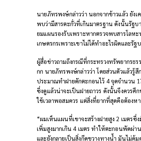
นายภัทรพงษ์กล่าวว่า นอกจากข้าวแล้ว ยังเคยม
พบว่ามีสารตะกั่วที่เกินมาตรฐาน ดังนั้นรัฐบ
ยมแผนรองรับเพราะหากตรวจพบสารโลหะหนั
เกษตรกรเพราะเขาไม่ได้ทำอะไรผิดและรัฐบาล
ผู้สื่อข่าวถามถึงกรณีที่กระทรวงทรัพยากรธ
กก นายภัทรพงษ์กล่าวว่า โดยส่วนตัวแล้วรู้ส
ประมาณทำฝายดักตะกอนไว้ 4 จุดจำนวน 1
ซึ่งดูแล้วน่าจะเป็นฝายถาวร ดังนั้นจึงควรศ
ใช้เวลาพอสมควร แต่สิ่งที่ยากที่สุดคือต้อง
“ผมเห็นแผนที่เขาจะสร้างฝายสูง 2 เมตรซึ่ง
เพิ่มสูงมากเกิน 4 เมตร ทำให้ตะกอนพัดผ่า
และยังกลายเป็นสิ่งกีดขวางทางน้ำ มันไม่คุ้มค่