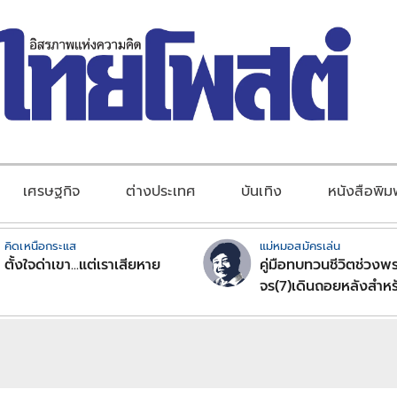
เศรษฐกิจ
ต่างประเทศ
บันเทิง
หนังสือพิม
คิดเหนือกระแส
แม่หมอสมัครเล่น
ตั้งใจด่าเขา...แต่เราเสียหาย
คู่มือทบทวนชีวิตช่วงพร
จร(7)เดินถอยหลังสำหร
ลัคนาราศีตอนที่2