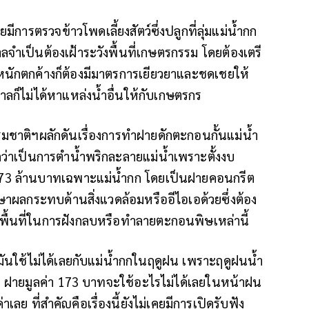
ีการตรวจข้าวโพดเลี้ยงสัตว์ซึ่งปลูกที่ลุ่มแม่น้ำกก
าลจำเป็นต้องเฝ้าระวังพื้นที่เกษตรกรรม โดยต้องเตรี
กตกค้างก็ต้องมีมาตรการเยียวยาและชดเชยให้
ก็ไม่ได้หาแหล่งน้ำอื่นให้กับเกษตรกร
รรมชาติฯผลักดันเรื่องการทำฝายดักตะกอนกั้นแม่น้ำ
ึกว่าเป็นการตำน้ำพริกละลายแม่น้ำเพราะตั้งงบ
73 ล้านบาทเฉพาะแม่น้ำกก โดยเป็นฝายคอนกรีต
ึกษาผลกระทบด้านสิ่งแวดล้อมหรืออีไอเอด้วยซึ่งต้อง
หาพื้นที่ในการฝังกลบหรือทำลายตะกอนพิษเหล่านี้
มันใช้ไม่ได้เลยกับแม่น้ำกกในฤดูฝน เพราะฤดูฝนน้ำ
น ฝายมูลค่า 173 บาทจะใช้อะไรไม่ได้เลยในหน้าฝน
าเลย ที่สำคัญคือเรื่องนี้ยังไม่เคยมีการเปิดรับฟัง