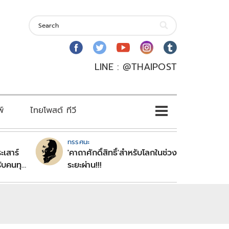
LINE : @THAIPOST
พ์
ไทยโพสต์ ทีวี
ทรรศนะ
ะเสาร์
'คาถาศักดิ์สิทธิ์'สำหรับโลกในช่วง
ับคนทุก
ระยะผ่าน!!!