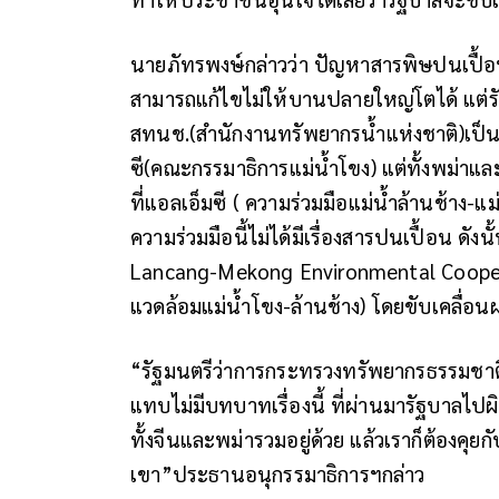
นายภัทรพงษ์กล่าวว่า ปัญหาสารพิษปนเปื้อน
สามารถแก้ไขไม่ให้บานปลายใหญ่โตได้ แต่รั
สทนช.(สำนักงานทรัพยากรน้ำแห่งชาติ)เป็น
ซี(คณะกรรมาธิการแม่น้ำโขง) แต่ทั้งพม่าและ
ที่แอลเอ็มซี ( ความร่วมมือแม่น้ำล้านช้าง
ความร่วมมือนี้ไม่ได้มีเรื่องสารปนเปื้อน ดัง
Lancang-Mekong Environmental Cooperati
แวดล้อมแม่น้ำโขง-ล้านช้าง) โดยขับเคลื่อ
“รัฐมนตรีว่าการกระทรวงทรัพยากรธรรมชาติฯค
แทบไม่มีบทบาทเรื่องนี้ ที่ผ่านมารัฐบาลไ
ทั้งจีนและพม่ารวมอยู่ด้วย แล้วเราก็ต้องคุ
เขา”ประธานอนุกรรมาธิการฯกล่าว