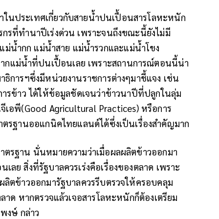
หาในประเทศเกี่ยวกับสายน้ำปนเปื้อนสารโลหะหนัก
กรที่ทำนาปีเร่งด่วน เพราะจนถึงขณะนี้ยังไม่มี
ากแม่น้ำกก แม่น้ำสาย แม่น้ำรวกและแม่น้ำโขง
ำจากแม่น้ำที่ปนเปื้อนเลย เพราะสถานการณ์ตอนนี้น่า
าธิการฯซึ่งมีหน่วยงานราชการต่างๆมาชี้แจง เช่น
ข้าว ได้ให้ข้อมูลชัดเจนว่าข้าวนาปีที่ปลูกในลุ่ม
จีเอพี(Good Agricultural Practices) หรือการ
มาตรฐานออแกนิคไทยแลนด์ได้ซึ่งเป็นเรื่องสำคัญมาก
องมาตรฐาน นั่นหมายความว่าเมื่อผลผลิตข้าวออกมา
เลย สิ่งที่รัฐบาลควรเร่งคือเรื่องของตลาด เพราะ
อผลผลิตข้าวออกมารัฐบาลควรรีบตรวจให้ครอบคลุม
้กับตลาด หากตรวจแล้วเจอสารโลหะหนักก็ต้องเตรียม
พงษ์ กล่าว