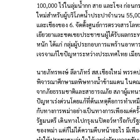
100,000 ไร่ในลุ่มน้ำกก สาย และโขง ก่อนกร
ใหม่สำหรับผู้บริโภคน้ำประปาจำนวน 55,000
และเชียงของ 6. จัดตั้งศูนย์การตรวจสารโล
เยียวยาและชดเชยประชาชนผู้ได้รับผลกร
หนัก ได้แก่ กลุ่มผู้ประกอบการแพร้านอาหาร
เจรจาแก้ไขปัญหาระหว่างประเทศไทย เมีย
นายภัทรพงษ์ ลีลาภัทร์ สส.เชียงใหม่ พ
พิจารณาศึกษามลพิษทางน้ำข้ามแดน ในคณ
จากภัยธรรมชาติและสาธารณภัย สภาผู้แทนรา
ปัญหาเร่งด่วนโดยแก้ที่ต้นเหตุคือการทำเหม
กับทางการพม่าอย่างเป็นทางการเพียงแค่คร
รัฐมนตรี เดินทางไปกรุงเนปิดอว์หารือกับร
ของพม่า แต่ก็ไม่ได้ความคืบหน้าอะไร มีเพียง
ทำให้ประชาชนอุ่นใจได้เลยว่ารัฐบาลจะขับเคลื