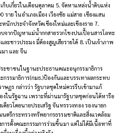
เก็บเกี่ยวในเดือนตุลาคม 5. จัดหาแหล่งน้ำดิบแห่ง
 ราย ในอำเภอเมือง เวียงชัย แม่สาย เชียงแสน
หะหนักประจำจังหวัดเชียงใหม่และเชียงราย 7.
ะทบจากปัญหาแม่น้ำกกสายรวกโขงปนเปื้อนสารโลหะ
และชาวประมง มี่ต้องสูญเสียรายได้ 8. เป็นเจ้าภาพ
นมา และ จีน
รรคประชาชนในฐานะประธานคณะอนุกรรมาธิการ
ะกรรมาธิการ(กมธ.)ป้องกันและบรรเทาผลกระทบ
ษฏร กล่าวว่า รัฐบาลชุดใหม่ควรรีบเข้ามาแก้
ืองในรัฐฉาน เพราะที่ผ่านมารัฐบาลชุดก่อนได้หารือ
ั้งเดียวโดยนายประเสริฐ จันทรรวงทอง รองนายก
ัฐมนตรีกระทรวงทรัพยากรธรรมชาติและสิ่งแวดล้อม
การตั้งคณะกรรมการร่วมขึ้นมา แต่ไม่ได้มีเนื้อหาที่
่อนเรื่องนี้อย่างจริงจัง