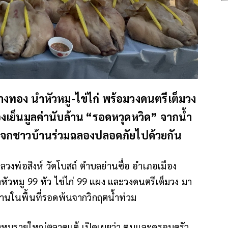
างทอง นำหัวหมู-ไข่ไก่ พร้อมวงดนตรีเต็มวง
งเย็นมูลค่านับล้าน “รอดหวุดหวิด” จากน้ำ
แจกชาวบ้านร่วมฉลองปลอดภัยไปด้วยกัน
วงพ่อสิงห์ วัดโบสถ์ ตำบลย่านซื่อ อำเภอเมือง
ำหัวหมู 99 หัว ไข่ไก่ 99 แผง และวงดนตรีเต็มวง มา
บ้านในพื้นที่รอดพ้นจากวิกฤตน้ำท่วม
แผงหมูรายใหญ่ตลาดแต้ เปิดเผยว่า ตนและครอบครัว