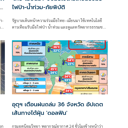
่ง
ไฟป่า-น้ำท่วม-ภัยพิบัติ
า-
รัฐบาลเดินหน้าความร่วมมือไทย–เมียนมา ใช้เทคโนโลยี
ก
ดาวเทียมรับมือไฟป่า น้ำท่วม และดูแลทรัพยากรธรรมชาติ
ก
ชายแดน ยกระดับการจัดการภัยพิบัติและสิ่งแวดล้อมร่วม
ย
กัน
่
าม
อุตุฯ เตือนฝนถล่ม 36 จังหวัด อัปเดต
เส้นทางไต้ฝุ่น 'ดอลฟิน'
อก
กรมอุตุนิยมวิทยา พยากรณ์อากาศ 24 ชั่วโมงข้างหน้าว่า