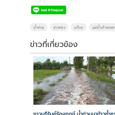
ac
wi
o
n
h
e
tt
p
e
ar
b
er
y
e
o
Li
Tags
น้ำท่วม
อ่างทอง
แก้บน
แม่น้ำเจ้าพระย
o
n
k
k
ข่าวที่เกี่ยวข้อง
ชาวบุรีรัมย์ร้องทุกข์ น้ำท่วมนาข้าวซ้ำซ