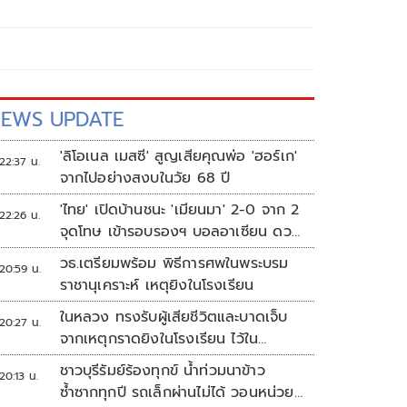
EWS UPDATE
'ลิโอเนล เมสซี' สูญเสียคุณพ่อ 'ฮอร์เก'
22:37 น.
จากไปอย่างสงบในวัย 68 ปี
'ไทย' เปิดบ้านชนะ 'เมียนมา' 2-0 จาก 2
22:26 น.
จุดโทษ เข้ารอบรองฯ บอลอาเซียน ดวล
'สิงคโปร์'
วธ.เตรียมพร้อม พิธีการศพในพระบรม
20:59 น.
ราชานุเคราะห์ เหตุยิงในโรงเรียน
ในหลวง ทรงรับผู้เสียชีวิตและบาดเจ็บ
20:27 น.
จากเหตุกราดยิงในโรงเรียน ไว้ใน
พระบรมราชานุเคราะห์
ชาวบุรีรัมย์ร้องทุกข์ น้ำท่วมนาข้าว
20:13 น.
ซ้ำซากทุกปี รถเล็กผ่านไม่ได้ วอนหน่วย