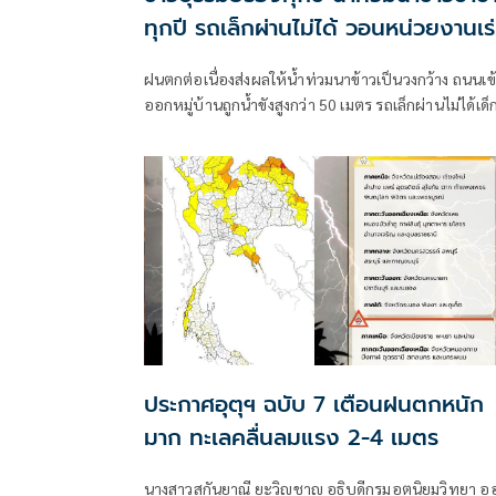
ทุกปี รถเล็กผ่านไม่ได้ วอนหน่วยงานเร
แก้ไข
ฝนตกต่อเนื่องส่งผลให้น้ำท่วมนาข้าวเป็นวงกว้าง ถนนเข้
ออกหมู่บ้านถูกน้ำขังสูงกว่า 50 เมตร รถเล็กผ่านไม่ได้เด็
คนชรา ผู้พิการเดือดร้อน ชาวบ้านเผยเป็นปัญหาซ้ำซา
มาหลายปีวอนหน่วยงานที่เกี่ยวข้องแก้ไข ขณะ อบต.เค
เสนอของบมาวางบล็อกคอนเวิร์สแก้ปัญหาระยะยาว แต
ถูกโยกไปที่อื่น เตรียมหางบทำถนนให้สูงขึ้นบรรเทาคว
เดือดร้อน
ประกาศอุตุฯ ฉบับ 7 เตือนฝนตกหนัก
มาก ทะเลคลื่นลมแรง 2-4 เมตร
นางสาวสุกันยาณี ยะวิญชาญ อธิบดีกรมอุตุนิยมวิทยา อ