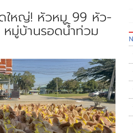
ดใหญ่! หัวหมู 99 หัว-
 หมู่บ้านรอดน้ำท่วม
N