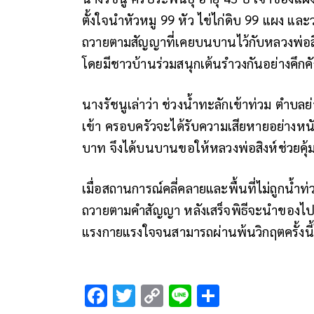
ตั้งใจนำหัวหมู 99 หัว ไข่ไก่ดิบ 99 แผง แ
ถวายตามสัญญาที่เคยบนบานไว้กับหลวงพ่อสิงห
โดยมีชาวบ้านร่วมสนุกเต้นรำวงกันอย่างคึกค
นางรัชนูเล่าว่า ช่วงน้ำทะลักเข้าท่วม ตำบลย่
เข้า ครอบครัวจะได้รับความเสียหายอย่างหนัก 
บาท จึงได้บนบานขอให้หลวงพ่อสิงห์ช่วยคุ้
เมื่อสถานการณ์คลี่คลายและพื้นที่ไม่ถูกน้ำ
ถวายตามคำสัญญา หลังเสร็จพิธีจะนำของไปแจก
แรงกายแรงใจจนสามารถผ่านพ้นวิกฤตครั้งนี้
F
T
C
Li
S