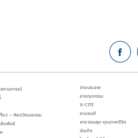
ต่างประเทศ
สถานการณ์
อาชญากรรม
้
X-CITE
ยานยนต์
เที่ยว – ศิลปวัฒนธรรม
สาธารณสุข-คุณภาพชีวิต
สัมพันธ์
บันเทิง
าค