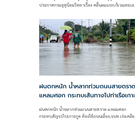
ประกาศกรมอุตุนิยมวิทยาเรื่อง คลื่นลมแรงบริเวณทะเล
อันดามันตอนบนและอ่าวไทยตอนบน และฝนตกหนักถึ
หนักมากบริเวณประเทศไทย
ฝนตกหนัก น้ำหลากท่วมถนนสายตราด
แหลมศอก กระทบเส้นทางไปท่าเรือเกา
กูด
ฝนตกหนัก น้ำหลากท่วมถนนสายตราด-แหลมศอก
กระทบสัญจรไปเกาะกูด ต้องใช้ถนนเลี่ยง,จนท.เร่งเคลียร
เศษไม้อุดตันท่อ ชาวบ้านห้วงน้ำขาววอน เร่งแก้ไข หลังน
ท่วมซ้ำซาก