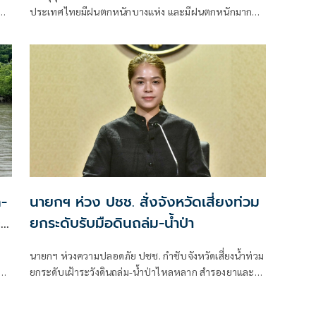
ประเทศไทยมีฝนตกหนักบางแห่ง และมีฝนตกหนักมาก
ง
บางพื้นที่ในภาคเหนือ ภาคตะวันออกเฉียงเหนือ และภาค
ตะวันออก
-
นายกฯ ห่วง ปชช. สั่งจังหวัดเสี่ยงท่วม
ะ
ยกระดับรับมือดินถล่ม-น้ำป่า
นายกฯ ห่วงความปลอดภัย ปชช. กำชับจังหวัดเสี่ยงน้ำท่วม
์
ยกระดับเฝ้าระวังดินถล่ม-น้ำป่าไหลหลาก สำรองยาและ
้ำ
เวชภัณฑ์ไม่น้อยกว่า 72 ชม. ดูแลผู้ป่วยกลุ่มเปราะบางใกล้
ชิด