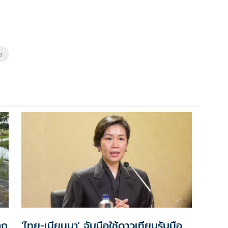
า
าก
'ไทย-เมียนมา' จับมือใช้ดาวเทียมรับมือ