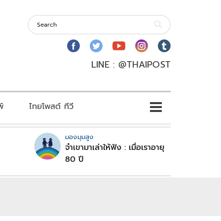
LINE : @THAIPOST
พ์
ไทยโพสต์ ทีวี
มองมุมสูง
จำเขามาเล่าให้ฟัง : เมื่อเราอายุ
80 ปี