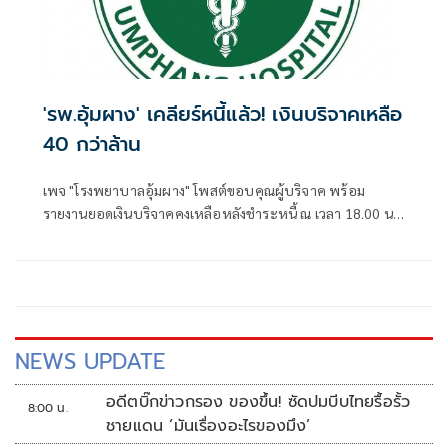
'รพ.อุ้มผาง' เคลียร์หนี้แล้ว! เงินบริจาคเหลือ
40 กว่าล้าน
เพจ "โรงพยาบาลอุ้มผาง" โพสต์ขอบคุณผู้บริจาค พร้อม
รายงานยอดเงินบริจาคคงเหลือหลังชำระหนี้ ณ เวลา 18.00 น.
วันที่ 2 เม.ย. ที่ผ่านมา
NEWS UPDATE
อดีตบิ๊กข่าวกรอง ของขึ้น! ซัดปมบีบไทยรื้อรั้ว
8:00 น.
ชายแดน ‘มันเรื่องอะไรของมึง’