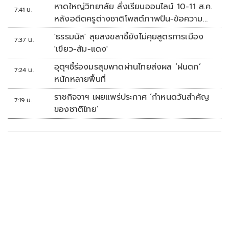
หาดใหญ่วิทยาลัย สั่งเรียนออนไลน์ 10-11 ส.ค.
7:41 น.
หลังอดีตครูต่างชาติโพสต์ภาพปืน-ข้อความ
ข่มขู่
'ธรรมนัส' ลุยสงขลาชี้ยังไม่คุยสูตรการเมือง
7:37 น.
'เขียว-ส้ม-แดง'
อุตุฯชี้ร่องมรสุมพาดผ่านไทยส่งผล ‘ฝนตก’
7:24 น.
หนักหลายพื้นที่
ราชกิจจาฯ เผยแพร่ประกาศ ‘กำหนดวันสำคัญ
7:19 น.
ของชาติไทย’