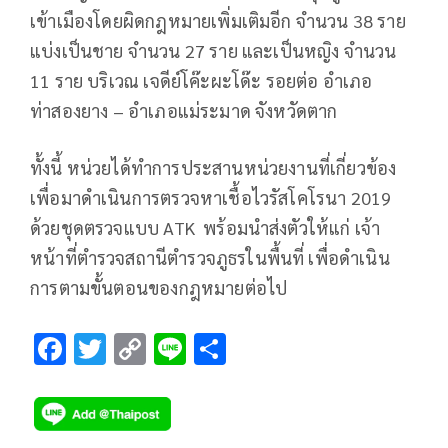
เข้าเมืองโดยผิดกฎหมายเพิ่มเติมอีก จำนวน 38 ราย
แบ่งเป็นชาย จำนวน 27 ราย และเป็นหญิง จำนวน
11 ราย บริเวณ เจดีย์โค๊ะผะโด๊ะ รอยต่อ อำเภอ
ท่าสองยาง – อำเภอแม่ระมาด จังหวัดตาก
ทั้งนี้ หน่วยได้ทำการประสานหน่วยงานที่เกี่ยวข้อง
เพื่อมาดำเนินการตรวจหาเชื้อไวรัสโคโรนา 2019
ด้วยชุดตรวจแบบ ATK พร้อมนำส่งตัวให้แก่ เจ้า
หน้าที่ตำรวจสถานีตำรวจภูธรในพื้นที่ เพื่อดำเนิน
การตามขั้นตอนของกฎหมายต่อไป
F
T
C
Li
S
ac
wi
o
n
h
e
tt
p
e
ar
b
er
y
e