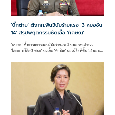
'บิ๊กต่าย' ตั้งกก.ฟันวินัยร้ายแรง '3 หมอชั้น
14' สรุปพฤติกรรมชัดเอื้อ 'ทักษิณ'
'ผบ.ตร.' ตั้งกรรมการสอบวินัยร้ายแรง 3 หมอ รพ.ตำรวจ
'โสภณ-ทวีศิลป์-ชนะ' ปมเอื้อ 'ทักษิณ' นอนวีไอพีชั้น 14 มอบ
หมาย 'พล.ต.อ.อิทธิพล' นั่งประธาน เร่งสรุปโดยเร็ว