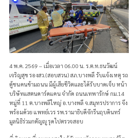
4 พ.ค. 2569 – เมื่อเวลา 06.00 น. ร.ต.ท.ธนวัฒน์
เจริญสุข รองสว.(สอบสวน) สภ.บางพลี รับแจ้งเหตุ รถ
ตู้ชนคนข้ามถนน มีผู้เสียชีวิตและได้รับบาดเจ็บ หน้า
บริษัทแสตนดาร์ดแคน จำกัด ถนนเทพารักษ์ กม.14
หมู่ที่ 11 ต.บางพลีใหญ่ อ.บางพลี จ.สมุทรปราการ จึง
พร้อมด้วย แพทย์เวร รพ.รามาธิบดีจักรีนฤบดินทร์
มูลนิธิร่วมกตัญญู รุดไปตรวจสอบ