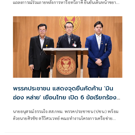
แถลงการณ์ร่วมภายหลังการหารือทวิภาคี ยืนยันเดินหน้าขยาย
ความร่วมมือด้านความมั่นคง เศรษฐกิจ การค้าชายแดน การ
ปราบปรามอาชญากรรมข้ามชา
พรรคประชาชน แสดงจุดยืนคัดค้าน 'มิน
อ่อง หล่าย' เยือนไทย เปิด 6 ข้อเรียกร้อง
รัฐสภา-รัฐบาล
นายอนุสรณ์ ธรรมใจ สส.กทม. พรรคประชาชน (ปชน.) พร้อม
ด้วยนายศิรชัช ตรีวิศวเวทย์ คณะทำงานโครงการเครือข่าย
ประชาธิปไตยอาเซียนเพื่อสันติภาพ สิทธิมนุษยชน และการ
พัฒนาอย่างยั่งยืน แถลงคัดค้านการเยือนไทยอย่างเป็นทางการ