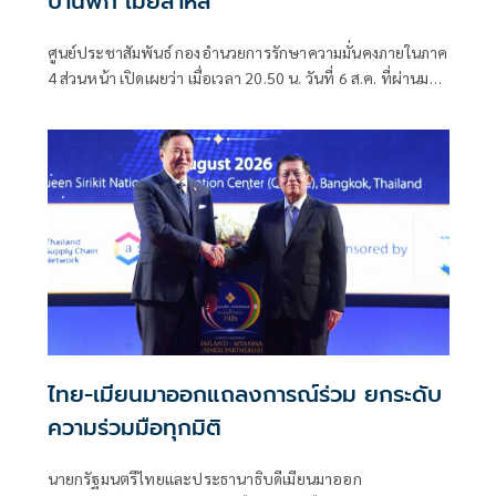
บ้านพัก เมียสาหัส
ศูนย์ประชาสัมพันธ์ กองอำนวยการรักษาความมั่นคงภายในภาค
4 ส่วนหน้า เปิดเผยว่า เมื่อเวลา 20.50 น. วันที่ 6 ส.ค. ที่ผ่านมา
เกิดเหตุคนร้ายไม่ทราบจำนวนใช้อาวุธปืนลอบยิงนายรียะ
อาแว อดีตผู้ช่วยผู้ใหญ่บ้านหมู่ที่ 5
ไทย-เมียนมาออกแถลงการณ์ร่วม ยกระดับ
ความร่วมมือทุกมิติ
นายกรัฐมนตรีไทยและประธานาธิบดีเมียนมาออก