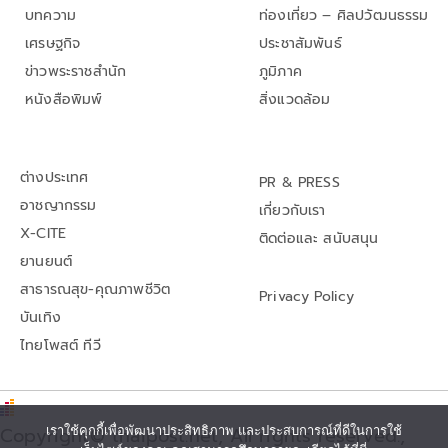
บทความ
ท่องเที่ยว – ศิลปวัฒนธรรม
เศรษฐกิจ
ประชาสัมพันธ์
ข่าวพระราชสำนัก
ภูมิภาค
หนังสือพิมพ์
สิ่งแวดล้อม
ต่างประเทศ
PR & PRESS
อาชญากรรม
เกี่ยวกับเรา
X-CITE
ติดต่อและ สนับสนุน
ยานยนต์
สาธารณสุข-คุณภาพชีวิต
Privacy Policy
บันเทิง
ไทยโพสต์ ทีวี
Copyright© thaipost.net, All rights reserved.,
เราใช้คุกกี้เพื่อพัฒนาประสิทธิภาพ และประสบการณ์ที่ดีในการใช้