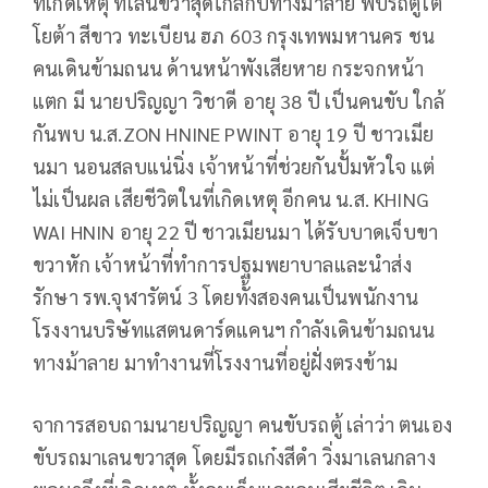
ที่เกิดเหตุ ที่เลนขวาสุดใกล้กับทางม้าลาย พบรถตู้โต
โยต้า สีขาว ทะเบียน ฮภ 603 กรุงเทพมหานคร ชน
คนเดินข้ามถนน ด้านหน้าพังเสียหาย กระจกหน้า
แตก มี นายปริญญา วิชาดี อายุ 38 ปี เป็นคนขับ ใกล้
กันพบ น.ส.ZON HNINE PWINT อายุ 19 ปี ชาวเมีย
นมา นอนสลบแน่นิ่ง เจ้าหน้าที่ช่วยกันปั้มหัวใจ แต่
ไม่เป็นผล เสียชีวิตในที่เกิดเหตุ อีกคน น.ส. KHING
WAI HNIN อายุ 22 ปี ชาวเมียนมา ได้รับบาดเจ็บขา
ขวาหัก เจ้าหน้าที่ทำการปฐมพยาบาลและนำส่ง
รักษา รพ.จุฬารัตน์ 3 โดยทั้งสองคนเป็นพนักงาน
โรงงานบริษัทแสตนดาร์ดแคนฯ กำลังเดินข้ามถนน
ทางม้าลาย มาทำงานที่โรงงานที่อยู่ฝั่งตรงข้าม
จาการสอบถามนายปริญญา คนขับรถตู้ เล่าว่า ตนเอง
ขับรถมาเลนขวาสุด โดยมีรถเก๋งสีดำ วิ่งมาเลนกลาง