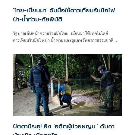
'ไทย-เมียนมา' จับมือใช้ดาวเทียมรับมือไฟ
ป่า-น้ำท่วม-ภัยพิบัติ
รัฐบาลเดินหน้าความร่วมมือไทย–เมียนมา ใช้เทคโนโลยี
ดาวเทียมรับมือไฟป่า น้ำท่วม และดูแลทรัพยากรธรรมชาติ
ชายแดน ยกระดับการจัดการภัยพิบัติและสิ่งแวดล้อมร่วมกัน
ปัตตานีระอุ! ยิง 'อดีตผู้ช่วยผญบ.' ดับคา