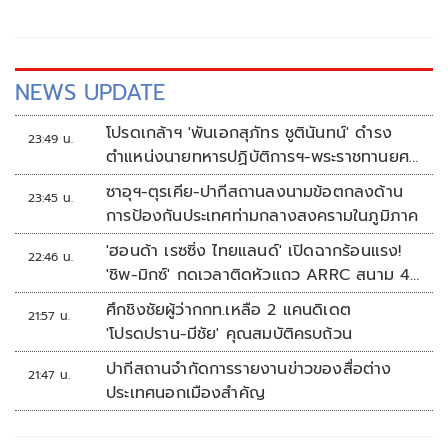
ของพลเอกอาวุโส มิน ออง ไลง์
NEWS UPDATE
โปรดเกล้าฯ 'พันเอกสุภัทร ชูตินันทน์' ดำรง
23:49 น.
ตำแหน่งนายทหารปฏิบัติการฯ-พระราชทานยศ
'พลตรี'
ซาอุฯ-ตุรเคีย-ปากีสถานลงนามข้อตกลงด้าน
23:45 น.
การป้องกันประเทศท่ามกลางสงครามในภูมิภาค
'ฮอนด้า เรซซิ่ง ไทยแลนด์' เปิดฉากร้อนแรง!
22:46 น.
'ชิพ-มิกซ์' กดเวลาติดหัวแถว ARRC สนาม 4
ที่มัลดาลิกา
ศึกชิงชัยผู้ว่ากกท.เหลือ 2 แคนดิเดต
21:57 น.
'โปรดปราน-มีชัย' คุณสมบัติครบถ้วน
ปากีสถานจำกัดการรายงานข่าวของสื่อต่าง
21:47 น.
ประเทศนอกเมืองสำคัญ