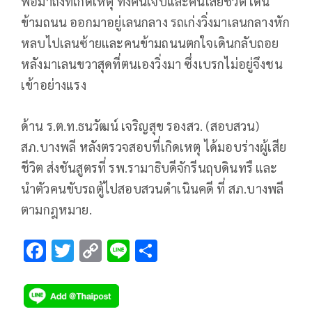
พอมาถึงที่เกิดเหตุ ทั้งคนเจ็บและคนเสียชีวิต เดิน
ข้ามถนน ออกมาอยู่เลนกลาง รถเก่งวิ่งมาเลนกลางหัก
หลบไปเลนซ้ายและคนข้ามถนนตกใจเดินกลับถอย
หลังมาเลนขวาสุดที่ตนเองวิ่งมา ซึ่งเบรกไม่อยู่จึงชน
เข้าอย่างแรง
ด้าน ร.ต.ท.ธนวัฒน์ เจริญสุข รองสว. (สอบสวน)
สภ.บางพลี หลังตรวจสอบที่เกิดเหตุ ได้มอบร่างผู้เสีย
ชีวิต ส่งชันสูตรที่ รพ.รามาธิบดีจักรีนฤบดินทรื และ
นำตัวคนขับรถตู้ไปสอบสวนดำเนินคดี ที่ สภ.บางพลี
ตามกฎหมาย.
F
T
C
Li
S
ac
wi
o
n
h
e
tt
p
e
ar