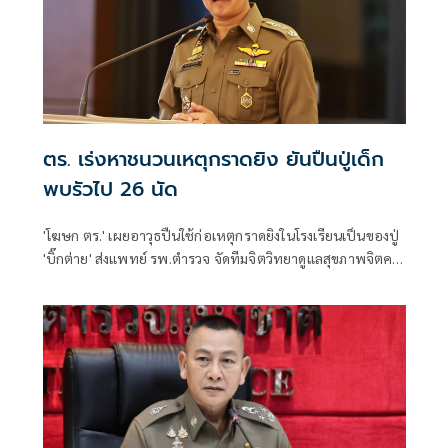
ตร. เร่งหาชนวนเหตุกราดยิง ยันปืนปู่เด็ก
พบรัวไป 26 นัด
'โฆษก ตร.' เผยอาวุธปืนใช้ก่อเหตุกราดยิงในโรงเรียนเป็นของปู่
'บิ๊กต่าย' ส่งแพทย์ รพ.ตำรวจ จัดทีมจิตวิทยาดูแลสุขภาพจิตครู
นักเรียน ผู้ปกครอง