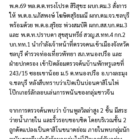
พ.ค.69 พล.ต.ต.ทรงโปรด สิริสุขะ ผบก.ตม.3 สั่งการ
ให้ พ.ต.อ.นภัสพงษ์ โฆษิตสุริยมณี ผกก.ตม.จว.ชลบุรี
พร้อมด้วย พ.ต.อ.สุริยะ พ่วงสมบัติ ผกก.สส.บก.ตม.3
และ พ.ต.ท.ปราบดา สุขสุนทรีย์ สวญ.ส.ทท.4 กก.2
บก.ทท.1 นำกำลังเจ้าหน้าที่ตรวจคนเข้าเมืองจังหวัด
ชลบุรี ตำรวจท่องเที่ยวพัทยา สภ.หนองปรือ และ
ฝ่ายปกครอง เข้าปิดล้อมตรวจค้นบ้านพักหรูเลขที่
243/15 ซอยเขาน้อย ม.5 ต.หนองปรือ อ.บางละมุง
จ.ชลบุรี หลังสืบทราบว่าเปิดเป็นบ่อนคาสิโนไพ่
โป๊กเกอร์ลักลอบเล่นการพนันของกลุ่มชาวจีน
จากการตรวจค้นพบว่า บ้านพูลวิลล่าสูง 2 ชั้น มีสระ
ว่ายน้ำภายใน และรั้วรอบขอบชิด โดยบริเวณชั้น 2
ถูกดัดแปลงเป็นคาสิโนขนาดย่อม ภายในพบกลุ่มนัก
พนันชาวจีนกำลังล้อมวงเล่นไพ่โป๊กเกอร์กันอย่าง