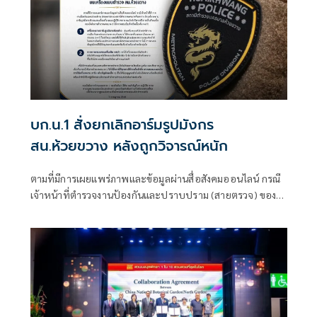
บก.น.1 สั่งยกเลิกอาร์มรูปมังกร
สน.ห้วยขวาง หลังถูกวิจารณ์หนัก
ตามที่มีการเผยแพร่ภาพและข้อมูลผ่านสื่อสังคมออนไลน์ กรณี
เจ้าหน้าที่ตำรวจงานป้องกันและปราบปราม (สายตรวจ) ของ
สถานีตำรวจนครบาลห้วยขวาง ติดเครื่องหมายอาร์มรูปมังกร
บริเวณแขนเสื้อเครื่องแบบปฏิบัติราชการ จนเกิดข้อวิพากษ์
วิจารณ์ในสังคมนั้น