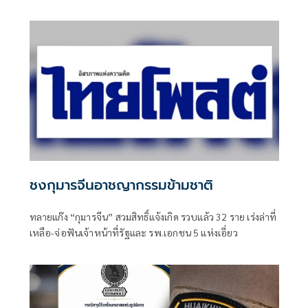
ชงกุมารจีนอาชญากรรมข้ามชาติ
ทลายแก๊ง “กุมารจีน” สวมสิทธิ์แจ้งเกิด รวบแล้ว 32 ราย เร่งล่าที่
เหลือ-จ่อฟันเจ้าหน้าที่รัฐและ รพ.เอกชน 5 แห่งเอี่ยว