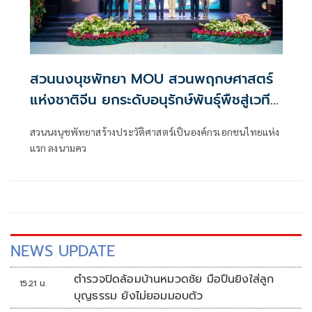
สวนนงนุชพัทยา MOU สวนพฤกษศาสตร์
แห่งชาติจีน ยกระดับอนุรักษ์พันธุ์พืชสู่เวที
โลก
สวนนงนุชพัทยาสร้างประวัติศาสตร์เป็นองค์กรเอกชนไทยแห่ง
แรก ลงนามคว
NEWS UPDATE
ตำรวจปิดล้อมบ้านหมวดชัย มือปืนยิงใส่ลูก
15:21 น.
บุญธรรม ยังไม่ยอมมอบตัว