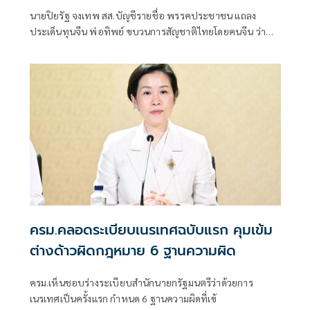
แต่ยังลอยนวล
นายปิยรัฐ จงเทพ สส.บัญชีรายชื่อ พรรคประชาชน แถลง
ประเด็นทุนจีน พ่อทิพย์ ขบวนการสัญชาติไทยโดยคนจีน ว่า
เป็นอีกเรื่องที่ตนเคยพูดและเป็นการเปิดเผยถึงความเน่าเฟะ
ของระบบราชการไทย และระบบสาธารณสุขของไทย รวมถึง
กระบวนการได้มาซึ่งสัญชา
ครม.คลอดระเบียบเนรเทศฉบับแรก คุมเข้ม
ต่างด้าวผิดกฎหมาย 6 ฐานความผิด
ครม.เห็นชอบร่างระเบียบสำนักนายกรัฐมนตรีว่าด้วยการ
เนรเทศเป็นครั้งแรก กำหนด 6 ฐานความผิดที่เข้