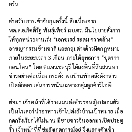
ครัน
สำหรับ การเข้าจับกุมครั้งนี้ สืบเนื่องจาก
พล.ต.อ.กิตติ์รัฐ พันธุ์เพ็ชร์ ผบ.ตร. มีนโยบายสั่งการ
ให้ทุกหน่วยงานเร่ง “เอกซเรย์ ระดม กวาดล้าง”
อาชญากรรมข้ามชาติ และกลุ่มต่างด้าวผิดกฎหมาย
ภายในระยะเวลา 3 เดือน ภายใต้ยุทธการ “ขุดราก
ถอนโคน” โดย ตม.จว.ชลบุรี ได้ลงพื้นที่สืบสวนหา
ข่าวอย่างต่อเนื่อง กระทั่ง พบบ้านพักหลังดังกล่าว
เปิดลักลอบเล่นการพนันเฉพาะกลุ่มลูกค้าวีไอพี
ต่อมา เจ้าหน้าที่ได้วางแผนส่งตำรวจหญิงปลอมตัว
เป็นไรเดอร์นำอาหารเข้าไปส่งยังบ้านเป้าหมาย เมื่อ
กดกริ่งเรียกได้ไม่นาน มีชายชาวจีนออกมาเปิดประตู
รั้ว เจ้าหน้าที่ที่ซุ่มสังเกตการณ์อยู่ จึงแสดงตัวเข้า