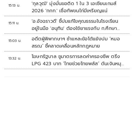
'กุลวุฒิ' มุ่งมั่นขอติด 1 ใน 3 เอเชียนเกมส์
15:13 น.
2026 'กกท.' เชื่อทัพขนไก่มีเหรียญแน่
'อ.อัจฉราวดี' ชี้ปมแก้ไขคุณธรรมในโรงเรียน
15:11 น.
อยู่ในมือ 'อนุทิน' ต้องใช้ยาแรงกับ ก.ศึกษา
เรื่องปืนแค่ปลายเหตุ
อดีตผู้พิพากษาฯ ชำแหละข้อโต้แย้งปม ‘หมอ
15:03 น.
สรณ’ ชี้คลาดเคลื่อนหลักกฎหมาย
โฆษกรัฐบาล ชูมาตรการลดค่าครองชีพ ตรึง
13:32 น.
LPG 423 บาท ‘ไทยช่วยไทยพลัส’ ดันเงินหมุน
แสนล้าน