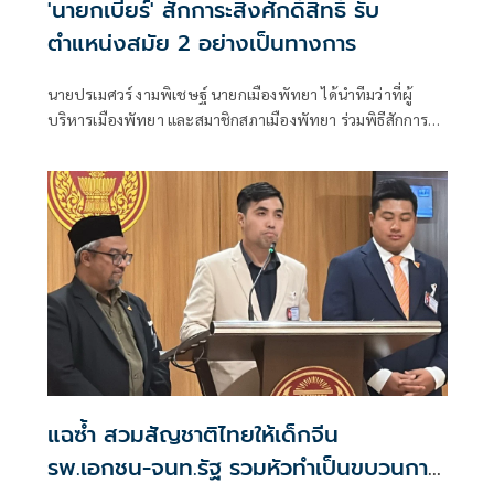
'นายกเบียร์' สักการะสิ่งศักดิ์สิทธิ์ รับ
ตำแหน่งสมัย 2 อย่างเป็นทางการ
นายปรเมศวร์ งามพิเชษฐ์ นายกเมืองพัทยา ได้นำทีมว่าที่ผู้
บริหารเมืองพัทยา และสมาชิกสภาเมืองพัทยา ร่วมพิธีสักการะ
สิ่งศักดิ์สิทธิ์ประจำศาลาว่าการเมืองพัทยา
แฉซ้ำ สวมสัญชาติไทยให้เด็กจีน
รพ.เอกชน-จนท.รัฐ รวมหัวทำเป็นขบวนการ