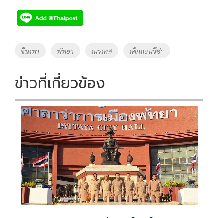
ac
wi
o
n
h
e
tt
p
e
ar
b
er
y
e
o
Li
Tags
จีนเทา
พัทยา
เนรเทศ
เพิกถอนวีซ่า
o
n
k
k
ข่าวที่เกี่ยวข้อง