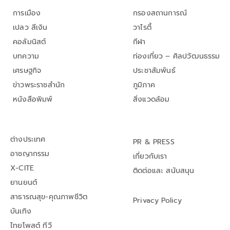
การเมือง
กรองสถานการณ์
เปลว สีเงิน
วาไรตี้
คอลัมนิสต์
กีฬา
บทความ
ท่องเที่ยว – ศิลปวัฒนธรรม
เศรษฐกิจ
ประชาสัมพันธ์
ข่าวพระราชสำนัก
ภูมิภาค
หนังสือพิมพ์
สิ่งแวดล้อม
ต่างประเทศ
PR & PRESS
อาชญากรรม
เกี่ยวกับเรา
X-CITE
ติดต่อและ สนับสนุน
ยานยนต์
สาธารณสุข-คุณภาพชีวิต
Privacy Policy
บันเทิง
ไทยโพสต์ ทีวี