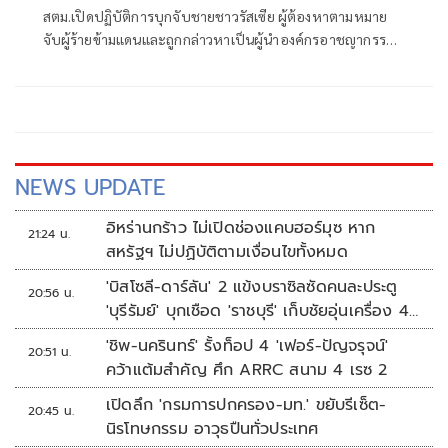
สตม.เปิดปฏิบัติการบุกจับชายชาวรัสเซีย ผู้ต้องหาตามหมาย
จับผู้ร้ายข้ามแดนและถูกกล่าวหาเป็นผู้นำองค์กรอาชญากรรม
ข้ามชาติรายใหญ่ของรัสเซีย หลังสืบทราบหลบซ่อนตัวอยู่ใน
จังหวัดภูเก็ต พร้อมพบอยู่ในราชอาณาจักรเกิ
NEWS UPDATE
อิหร่านกร้าว ไม่เปิดช่องแคบฮอร์มุซ หาก
21:24 น.
สหรัฐฯ ไม่ปฏิบัติตามเงื่อนไขทั้งหมด
'บิสโซลี-ดาร์ลัน' 2 แข้งบราซิลซัดคนละประตู
20:56 น.
'บุรีรัมย์' บุกเชือด 'ราชบุรี' เก็บชัยอุ่นเครื่อง 4
นัดรวด
'ชิพ-นครินทร์' รั้งท็อป 4 'เฟอร์-ปัญจรุจน์'
20:51 น.
คว้าแต้มสำคัญ ศึก ARRC สนาม 4 เรซ 2
เปิดลึก 'กรมการปกครอง-มท.' ขยับรีเซ็ต-
20:45 น.
นิรโทษกรรม อาวุธปืนทั่วประเทศ