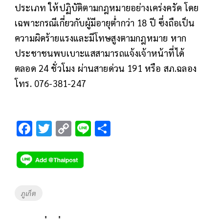
ประเภท ให้ปฏิบัติตามกฎหมายอย่างเคร่งครัด โดย
เฉพาะกรณีเกี่ยวกับผู้มีอายุต่ำกว่า 18 ปี ซึ่งถือเป็น
ความผิดร้ายแรงและมีโทษสูงตามกฎหมาย หาก
ประชาชนพบเบาะแสสามารถแจ้งเจ้าหน้าที่ได้
ตลอด 24 ชั่วโมง ผ่านสายด่วน 191 หรือ สภ.ฉลอง
โทร. 076-381-247
F
T
C
Li
S
ac
wi
o
n
h
e
tt
p
e
ar
b
er
y
e
o
Li
Tags
ภูเก็ต
o
n