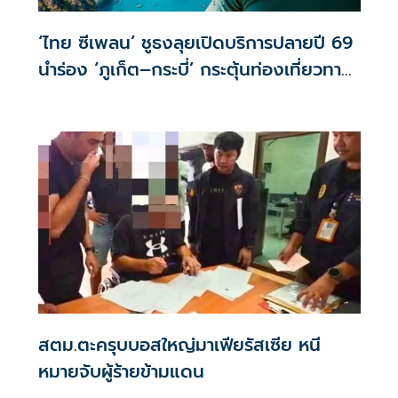
‘ไทย ซีเพลน’ ชูธงลุยเปิดบริการปลายปี 69
นำร่อง ‘ภูเก็ต–กระบี่’ กระตุ้นท่องเที่ยวทาง
น้ำ
สตม.ตะครุบบอสใหญ่มาเฟียรัสเซีย หนี
หมายจับผู้ร้ายข้ามแดน