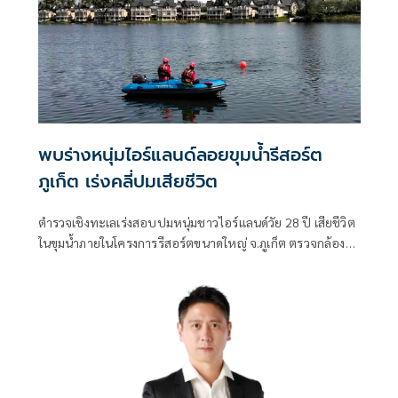
พบร่างหนุ่มไอร์แลนด์ลอยขุมน้ำรีสอร์ต
ภูเก็ต เร่งคลี่ปมเสียชีวิต
ตำรวจเชิงทะเลเร่งสอบปมหนุ่มชาวไอร์แลนด์วัย 28 ปี เสียชีวิต
ในขุมน้ำภายในโครงการรีสอร์ตขนาดใหญ่ จ.ภูเก็ต ตรวจกล้อง
วงจรปิด-สอบพยาน พร้อมส่งร่างชันสูตรหาสาเหตุที่แน่ชัด
ประสานสถานทูตแจ้งครอบครัวแล้ว