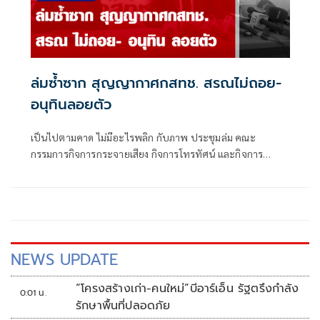
ล่มซ้ำซาก สุญญากาศกสทช. สรณไม่ถอย-
อนุทินลอยตัว
เป็นไปตามคาด ไม่มีอะไรพลิก กับภาพ ประชุมล่ม คณะ
กรรมการกิจการกระจายเสียง กิจการโทรทัศน์ และกิจการ
โทรคมนาคมแห่งชาติ (กสทช.) เมื่อวันพุธที่ 5 ส.ค.ที่ผ่านมา
NEWS UPDATE
“โครงสร้างเก่า-คนใหม่”บีอาร์เอ็น รัฐตรึงกำลัง
0:01 น.
รักษาพื้นที่ปลอดภัย