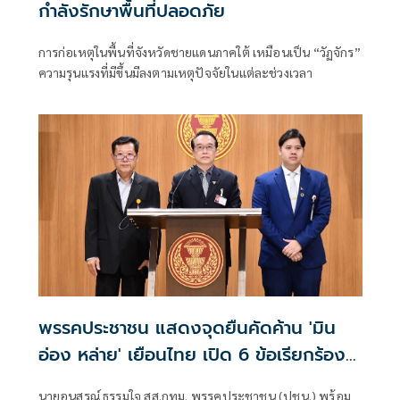
กำลังรักษาพื้นที่ปลอดภัย
การก่อเหตุในพื้นที่จังหวัดชายแดนภาคใต้ เหมือนเป็น “วัฏจักร”
ความรุนแรงที่มีขึ้นมีลงตามเหตุปัจจัยในแต่ละช่วงเวลา
พรรคประชาชน แสดงจุดยืนคัดค้าน 'มิน
อ่อง หล่าย' เยือนไทย เปิด 6 ข้อเรียกร้อง
รัฐสภา-รัฐบาล
นายอนุสรณ์ ธรรมใจ สส.กทม. พรรคประชาชน (ปชน.) พร้อม