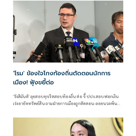
ตำแหน่งได้แล้ว
'โรม' ข้องใจโกงท้องถิ่นตัดตอนนักการ
เมือง! ฟุ้งขยี้ต่อ
'รังสิมันต์' ลุยสอบทุจริตสอบท้องถิ่น ต่อ จี้ ปปง.สอบฟอกเงิน
เร่งอายัดทรัพย์สิน ถามฝ่ายการเมืองถูกตัดตอน-ลอยนวลพ้นผิด
เหน็บ 'อนุทิน' รับแต่ชอบ ไม่รู้ในอนาคตมาตรการป้องกันจะ
รัดกุมหรือไม่