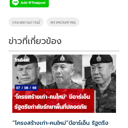
e
tt
p
e
ar
b
er
y
e
o
Li
Tags
กรองสถานการณ์
พรรคประชาชน
o
n
k
k
ข่าวที่เกี่ยวข้อง
“โครงสร้างเก่า-คนใหม่”บีอาร์เอ็น รัฐตรึง