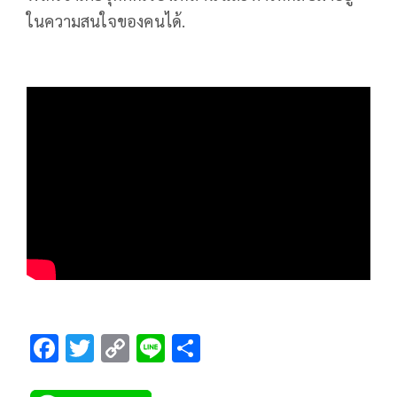
ในความสนใจของคนได้.
F
T
C
Li
S
ac
wi
o
n
h