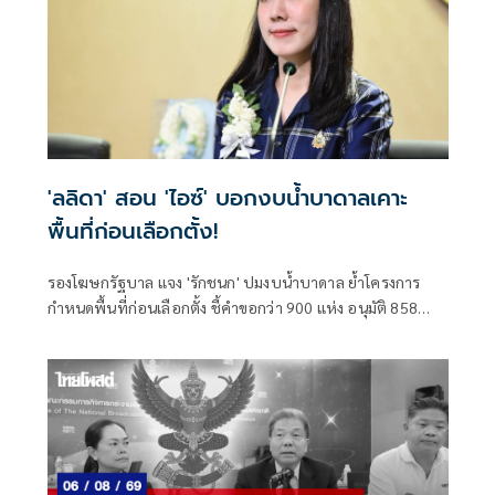
'ลลิดา' สอน 'ไอซ์' บอกงบน้ำบาดาลเคาะ
พื้นที่ก่อนเลือกตั้ง!
รองโฆษกรัฐบาล แจง 'รักชนก' ปมงบน้ำบาดาล ย้ำโครงการ
กำหนดพื้นที่ก่อนเลือกตั้ง ชี้คำขอกว่า 900 แห่ง อนุมัติ 858
แห่งตามหลักเกณฑ์ ไม่ใช่จัดสรรตามการเมือง