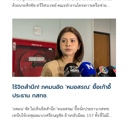
ด้วยนายศิรชัช ตรีวิศวเวทย์ คณะทำงานโครงการเครือข่าย
ประชาธิปไตยอาเซียนเพื่อสันติภาพ สิทธิมนุษยชน และการ
พัฒนาอย่างยั่งยืน แถลงคัดค้านการเยือนไทยอย่างเป็นทางการ
ของพลเอกอาวุโส มิน ออง ไลง์
ไร้จิตสำนึก! ภคมนอัด 'หมอสรณ' ยื้อเก้าอี้
ประธาน กสทช.
'ภคมน' ซัด ไม่เห็นจิตสำนึก 'หมอสรณ' ยื้อนั่งประธาน กสทช.
เหน็บให้เหตุผลแบบศรีธนญชัย อ้างกลัวผิดม. 157 ทั้งที่ไม่มี
คุณสมบัติตั้งแต่แรก จี้ 'นายกฯ' เลิกแบก ยื่นโปรดเกล้าฯปลดพ้น