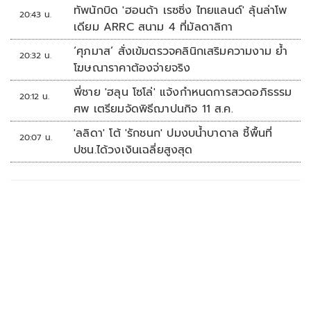
ทัพนักบิด 'ฮอนด้า เรซซิ่ง ไทยแลนด์' ลุ้นล่าโพ
20:43 น.
เดียม ARRC สนาม 4 ที่มัลดาลิกา
‘ศุภมาส’ สั่งเข้มตรวจคลินิกเสริมความงาม ย้ำ
20:32 น.
โฆษณาราคาต้องจ่ายจริง
พี่ชาย 'ฮลุน โซโล่' แจ้งกำหนดการสวดอภิธรรม
20:12 น.
ศพ เตรียมจัดพิธีฌาปนกิจ 11 ส.ค.
'ลลิดา' โต้ 'รักชนก' ปมงบน้ำบาดาล ชี้พื้นที่
20:07 น.
ปชน.ได้วงเงินเฉลี่ยสูงสุด