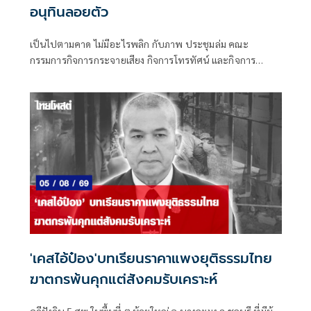
อนุทินลอยตัว
เป็นไปตามคาด ไม่มีอะไรพลิก กับภาพ ประชุมล่ม คณะ
กรรมการกิจการกระจายเสียง กิจการโทรทัศน์ และกิจการ
โทรคมนาคมแห่งชาติ (กสทช.) เมื่อวันพุธที่ 5 ส.ค.ที่ผ่านมา
'เคสไอ้ป๋อง'บทเรียนราคาแพงยุติธรรมไทย
ฆาตกรพ้นคุกแต่สังคมรับเคราะห์
คดีฝังดิน 5 ศพ ในพื้นที่ ต.ห้วยใหญ่ อ.บางละมุง จ.ชลบุรี ที่มีผู้