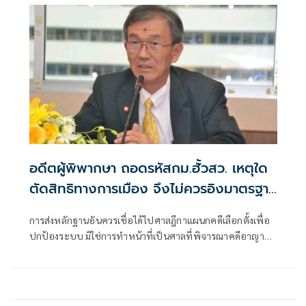
อย่างเร็วที่สุดจะปรับกันทุก 6 เดือน หรือครึ่งปี
อดีตผู้พิพากษา ถอดรหัสกม.ฮั้วสว. เหตุใด
ตัดสิทธิทางการเมือง จึงไม่ควรอิงมาตรฐาน
เดียวกับคดีอาญา
การส่งหลักฐานอันควรเชื่อได้ไปศาลฎีกาแผนกคดีเลือกตั้งเพื่อ
ปกป้องระบบ มิใช่การทำหน้าที่เป็นศาลที่พิจารณาคดีอาญา
เพื่อลงโทษตัวบุคคล