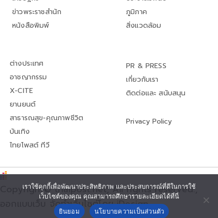
ข่าวพระราชสำนัก
ภูมิภาค
หนังสือพิมพ์
สิ่งแวดล้อม
ต่างประเทศ
PR & PRESS
อาชญากรรม
เกี่ยวกับเรา
X-CITE
ติดต่อและ สนับสนุน
ยานยนต์
สาธารณสุข-คุณภาพชีวิต
Privacy Policy
บันเทิง
ไทยโพสต์ ทีวี
Copyright© thaipost.net, All rights reserved.,
เราใช้คุกกี้เพื่อพัฒนาประสิทธิภาพ และประสบการณ์ที่ดีในการใช้
เว็บไซต์ของคุณ คุณสามารถศึกษารายละเอียดได้ที่นี่
ออกแบบเว็บ จัดทำเว็บไซต์โดย iDesign
ยินยอม
นโยบายความเป็นส่วนตัว