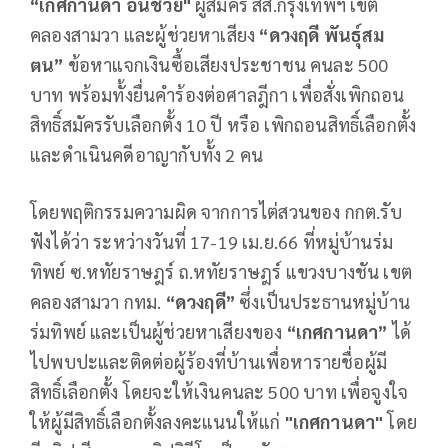
“เกศกานดา อินช่วย"
ผู้สมัคร สส.กรุงเทพฯ เขต
คลองสามวา และผู้ช่วยหาเสียง
“ดวงฤดี พันธุ์สม
ตน”
ข้อหาแจกเงินซื้อเสียงประชาชน คนละ 500
บาท พร้อมทั้งยื่นคำร้องต่อศาลฎีกา เพื่อสั่งเพิกถอน
สิทธิ์สมัครรับเลือกตั้ง 10 ปี หรือ เพิกถอนสิทธิ์เลือกตั้ง
และดำเนินคดีอาญากับทั้ง 2 คน
โดยพฤติกรรมความผิด จากการไต่สวนของ กกต.รับ
ฟังได้ว่า ระหว่างวันที่ 17-19 เม.ย.66 ที่หมู่บ้านร่ม
ทิพย์ ซ.หทัยราษฎร์ ถ.หทัยราษฎร์ แขวงบางชัน เขต
คลองสามวา กทม.
“ดวงฤดี”
ซึ่งเป็นประธานหมู่บ้าน
ร่มทิพย์ และเป็นผู้ช่วยหาเสียงของ
“เกศกานดา”
ได้
ไปพบปะและติดต่อผู้ร้องที่บ้านเพื่อหารายชื่อผู้มี
สิทธิ์เลือกตั้ง โดยจะให้เงินคนละ 500 บาท เพื่อจูงใจ
ให้ผู้มีสิทธิ์เลือกตั้งลงคะแนนให้แก่
"เกศกานดา"
โดย