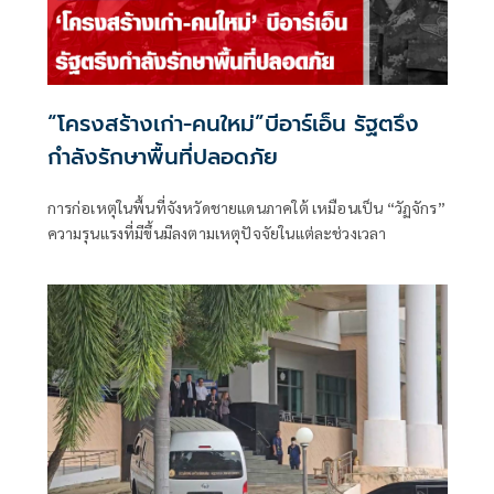
“โครงสร้างเก่า-คนใหม่”บีอาร์เอ็น รัฐตรึง
กำลังรักษาพื้นที่ปลอดภัย
การก่อเหตุในพื้นที่จังหวัดชายแดนภาคใต้ เหมือนเป็น “วัฏจักร”
ความรุนแรงที่มีขึ้นมีลงตามเหตุปัจจัยในแต่ละช่วงเวลา