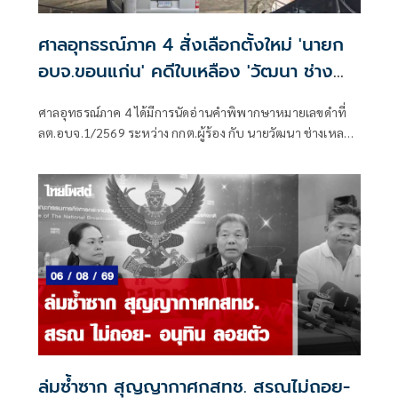
ศาลอุทธรณ์ภาค 4 สั่งเลือกตั้งใหม่ 'นายก
อบจ.ขอนแก่น' คดีใบเหลือง 'วัฒนา ช่าง
เหลา'
ศาลอุทธรณ์ภาค 4 ได้มีการนัดอ่านคำพิพากษาหมายเลขดำที่
ลต.อบจ.1/2569 ระหว่าง กกต.ผู้ร้อง กับ นายวัฒนา ช่างเหลา
ผู้คัดค้าน เรื่อง พรบ.การเลือกตั้งสมาชิกสภาท้องถิ่นหรือผู้
บริหารท้องถิ่น (ขอให้มีการเลือกตั้ง นายก อบจ.ใหม่)
ล่มซ้ำซาก สุญญากาศกสทช. สรณไม่ถอย-