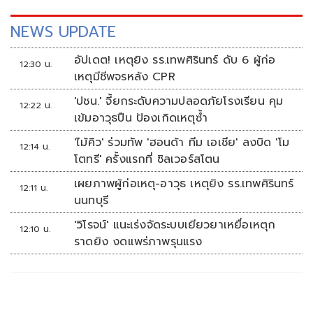
NEWS UPDATE
อัปเดต! เหตุยิง รร.เทพศิรินทร์ ดับ 6 ผู้ก่อ
12:30 น.
เหตุมีชีพจรหลัง CPR
'ปชน.' จี้ยกระดับความปลอดภัยโรงเรียน คุม
12:22 น.
เข้มอาวุธปืน ป้องเกิดเหตุซ้ำ
'ไม้คิว' ร่วมทัพ 'ฮอนด้า ทีม เอเชีย' ลงบิด 'โม
12:14 น.
โตทรี' ครั้งแรกที่ ซิลเวอร์สโตน
เผยภาพผู้ก่อเหตุ-อาวุธ เหตุยิง รร.เทพศิรินทร์
12:11 น.
นนทบุรี
'วิโรจน์' แนะเร่งจัดระบบเยียวยาเหยื่อเหตุก
12:10 น.
ราดยิง งดแพร่ภาพรุนแรง