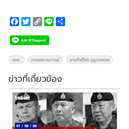
F
T
C
Li
S
ac
wi
o
n
h
e
tt
p
e
ar
b
er
y
e
o
Li
Tags
กกต.
กรองสถานการณ์
นายอิทธิพร บุญประคอง
o
n
k
k
ข่าวที่เกี่ยวข้อง