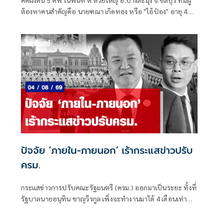
ต้องหาคนสำคัญคือ นายฑณา เกิดทอง หรือ "ไอ้ป๋อง" อายุ 43
ปี
ปัจจัย ‘ภายใน-ภายนอก’ เร้ากระแสข่าวปรับ
ครม.
กระแสข่าวการปรับคณะรัฐมนตรี (ครม.) ออกมาเป็นระยะ ทั้งที่
รัฐบาลนายอนุทิน ชาญวีรกูล เพิ่งจะทำงานมาได้ 4 เดือนเท่านั้น
ซึ่งระยะเวลาดังกล่าวถือว่าน้อยมาก หากเทียบรัฐบาลในอดีต ที่