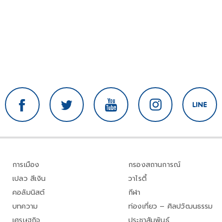
การเมือง
กรองสถานการณ์
เปลว สีเงิน
วาไรตี้
คอลัมนิสต์
กีฬา
บทความ
ท่องเที่ยว – ศิลปวัฒนธรรม
เศรษฐกิจ
ประชาสัมพันธ์