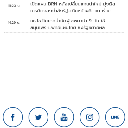
เปิดแผน BRN หลังเปลี่ยนแกนนำใหม่ มุ่งดิส
15:20 น.
เครดิตกองกำลังรัฐ-เดินหน้าผลิตแนวร่วม
มธ.โชว์โมเดลบำบัดผู้เสพยาบ้า 9 วัน ใช้
14:29 น.
สมุนไพร-แพทย์แผนไทย ชงรัฐขยายผล