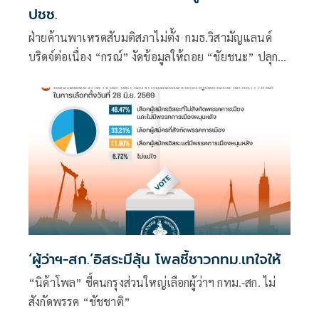
ปชช.
ฝ่ายค้านพาเหรดสับมติสภาไม่ตั้ง กมธ.วิสามัญแลนด์
บริดจ์ต่อเนื่อง “กรณ์” งัดข้อมูลให้ถอย “ชัยชนะ” ปลุก
สส.ใต้ร่วมใจค้าน
‘ผู้ว่าฯ-สก.’อิสระมีลุ้น โพลชี้ชาวกทม.เทใจให้
“นิด้าโพล” ชี้คนกรุงส่วนใหญ่เลือกผู้ว่าฯ กทม.-สก. ไม่
สังกัดพรรค “ชัชชาติ”