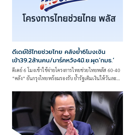
ดีเดย์ใช้ไทยช่วยไทย คลังย้ำ6โมงเงิน
เข้า39.2ล้านคน/มาร์คหวัง4มิ.ย.ผุด‘กมธ.’
ดีเดย์ 6 โมงเช้าใช้จ่ายโครงการไทยช่วยไทยพลัส 60-40
“คลัง” ยันกรุงไทยพร้อมรองรับ ย้ำรัฐเติมเงินให้วันละ
200 บาท เดือนละ 1 พัน