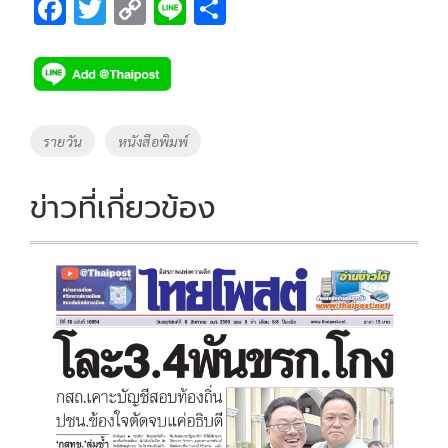
F
T
C
Li
S
ac
wi
o
n
h
e
tt
p
e
ar
b
er
y
e
o
Li
Tags
รายวัน
หนังสือพิมพ์
o
n
k
k
ข่าวที่เกี่ยวข้อง