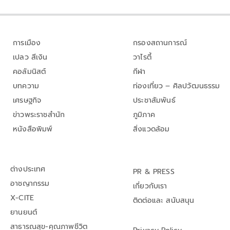
การเมือง
กรองสถานการณ์
เปลว สีเงิน
วาไรตี้
คอลัมนิสต์
กีฬา
บทความ
ท่องเที่ยว – ศิลปวัฒนธรรม
เศรษฐกิจ
ประชาสัมพันธ์
ข่าวพระราชสำนัก
ภูมิภาค
หนังสือพิมพ์
สิ่งแวดล้อม
ต่างประเทศ
PR & PRESS
อาชญากรรม
เกี่ยวกับเรา
X-CITE
ติดต่อและ สนับสนุน
ยานยนต์
สาธารณสุข-คุณภาพชีวิต