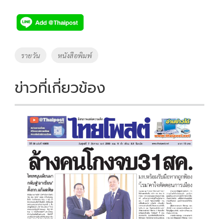
ac
wi
o
n
h
e
tt
p
e
ar
b
er
y
e
o
Li
Tags
รายวัน
หนังสือพิมพ์
o
n
k
k
ข่าวที่เกี่ยวข้อง