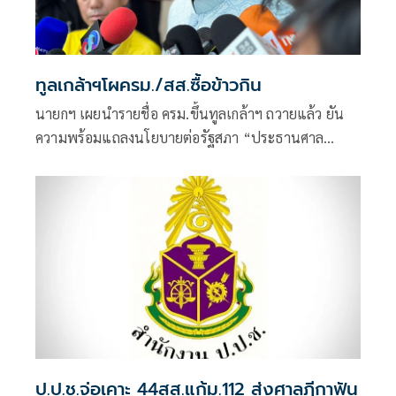
ทูลเกล้าฯโผครม./สส.ซื้อข้าวกิน
นายกฯ เผยนำรายชื่อ ครม.ขึ้นทูลเกล้าฯ ถวายแล้ว ยัน
ความพร้อมแถลงนโยบายต่อรัฐสภา “ประธานศาล
รธน.”
ป.ป.ช.จ่อเคาะ 44สส.แก้ม.112 ส่งศาลฎีกาฟัน