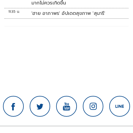
มากไม่ควรเกิดขึ้น
11:35 น.
'ฮาย อาภาพร' อัปเดตสุขภาพ 'สุนารี'