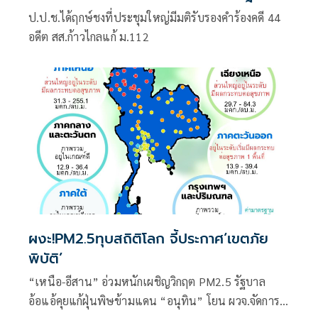
ป.ป.ช.ได้ฤกษ์ชงที่ประชุมใหญ่มีมติรับรองคำร้องคดี 44
อดีต สส.ก้าวไกลแก้ ม.112
ผงะ!PM2.5ทุบสถิติโลก จี้ประกาศ‘เขตภัย
พิบัติ’
“เหนือ-อีสาน” อ่วมหนักเผชิญวิกฤต PM2.5 รัฐบาล
อ้อแอ้คุยแก้ฝุ่นพิษข้ามแดน “อนุทิน” โยน ผวจ.จัดการ