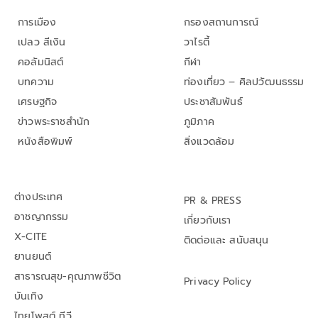
การเมือง
กรองสถานการณ์
เปลว สีเงิน
วาไรตี้
คอลัมนิสต์
กีฬา
บทความ
ท่องเที่ยว – ศิลปวัฒนธรรม
เศรษฐกิจ
ประชาสัมพันธ์
ข่าวพระราชสำนัก
ภูมิภาค
หนังสือพิมพ์
สิ่งแวดล้อม
ต่างประเทศ
PR & PRESS
อาชญากรรม
เกี่ยวกับเรา
X-CITE
ติดต่อและ สนับสนุน
ยานยนต์
สาธารณสุข-คุณภาพชีวิต
Privacy Policy
บันเทิง
ไทยโพสต์ ทีวี