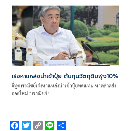
“เมืองปาย-แม่ฮ่องสอน”
เร่งหาแหล่งนำเข้าปุ๋ย ต้นทุนวัตถุดิบพุ่ง10%
จี้ทูตพาณิชย์เร่งหาแหล่งนำเข้าปุ๋ยทดแทน-หาตลาดส่ง
ออกใหม่ “พาณิชย์”
F
T
C
Li
S