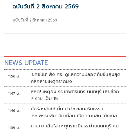
ฉบับวันที่ 2 สิงหาคม 2569
ฉบับวันที่ 2 สิงหาคม 2569
NEWS UPDATE
'ยศชนัน' สั่ง ศธ. ดูแลความปลอดภัยขั้นสูงสุด
11:56 น.
คลี่คลายเหตุกราดยิง
สลด! เหตุยิง รร.เทพศิรินทร์ นนทบุรี เสียชีวิต
11:47 น.
7 ราย เจ็บ 15
นักร้องจัดให้ ยื่น ป.ป.ช.สอบจริยธรรม
11:46 น.
'สส.พรรคส้ม' บิดเบือน เปิดความลับ 'บังเกอร์
ทหาร'
นายกฯ เสียใจ เหตุกราดยิงรร.ย่านนนทบุรี แย่
11:39 น.