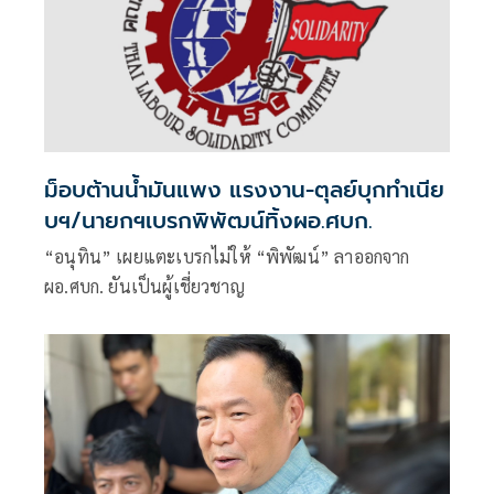
ม็อบต้านน้ำมันแพง แรงงาน-ตุลย์บุกทำเนีย
บฯ/นายกฯเบรกพิพัฒน์ทิ้งผอ.ศบก.
“อนุทิน” เผยแตะเบรกไม่ให้ “พิพัฒน์” ลาออกจาก
ผอ.ศบก. ยันเป็นผู้เชี่ยวชาญ