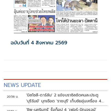
ฉบับวันที่ 4 สิงหาคม 2569
NEWS UPDATE
'บิสโซลี-ดาร์ลัน' 2 แข้งบราซิลซัดคนละประตู
20:56 น.
'บุรีรัมย์' บุกเชือด 'ราชบุรี' เก็บชัยอุ่นเครื่อง 4
นัดรวด
'ชิพ-นครินทร์' รั้งท็อป 4 'เฟอร์-ปัญจรุจน์'