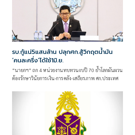
รบ.กู้แน่5แสนล้าน ปลุกศก.สู้วิกฤตนํ้ามัน
‘คนละครึ่ง’ได้ใช้1มิ.ย.
“นายกฯ” ถก 4 หน่วยงานทบทวนงบปี 70 ย้ำโลกผันผวน
ต้องรักษาวินัยการเงิน-การคลัง-เสถียรภาพ ศก.ประเทศ