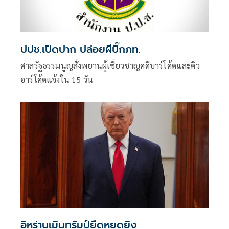
ปปช.เปิดปาก ปล่อยผีบิ๊กภท.
ศาลรัฐธรรมนูญสั่งพยานผู้เชี่ยวชาญคดีบาร์โค้ดและคิว
อาร์โค้ดแจ้งใน 15 วัน
อิหร่านเมินทรัมป์ยืดหยุดยิง