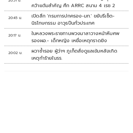
20:51 น.
คว้าแต้มสำคัญ ศึก ARRC สนาม 4 เรซ 2
เปิดลึก 'กรมการปกครอง-มท.' ขยับรีเซ็ต-
20:45 น.
นิรโทษกรรม อาวุธปืนทั่วประเทศ
ในหลวงพระราชทานพวงมาลาวางหน้าหีบศพ
20:17 น.
รองผอ.- เด็กหญิง เหยื่อเหตุกราดยิง
ผวาซ้ำรอย ผู้ว่าฯ ภูเก็ตสั่งดูแลเข้มหลังเกิด
20:02 น.
เหตุทำร้ายในรร.