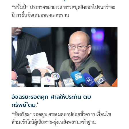
“ทรัมป์” ประกาศขยายเวลาการหยุดยิงออกไปจนกว่าจะ
มีการยื่นข้อเสนอของเตหะราน
อัจฉริยะรอดคุก ศาลให้ประกัน ตบ
ทรัพย์‘ตม.’
“อัจฉริยะ” รอดคุก! ศาลเมตตาปล่อยชั่วคราว เงื่อนไข
ห้ามเข้าใกล้ผู้เสียหาย-ยุ่งเหยิงพยานหลักฐาน