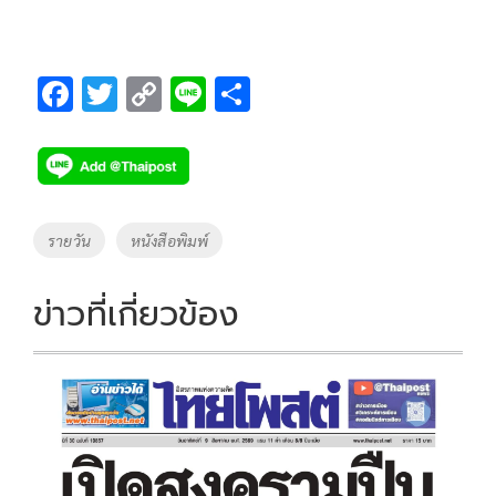
F
T
C
Li
S
ac
wi
o
n
h
e
tt
p
e
ar
b
er
y
e
o
Li
Tags
รายวัน
หนังสือพิมพ์
o
n
k
k
ข่าวที่เกี่ยวข้อง