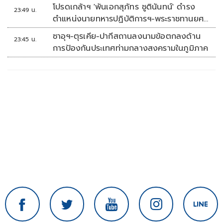
โปรดเกล้าฯ 'พันเอกสุภัทร ชูตินันทน์' ดำรง
23:49 น.
ตำแหน่งนายทหารปฏิบัติการฯ-พระราชทานยศ
'พลตรี'
ซาอุฯ-ตุรเคีย-ปากีสถานลงนามข้อตกลงด้าน
23:45 น.
การป้องกันประเทศท่ามกลางสงครามในภูมิภาค