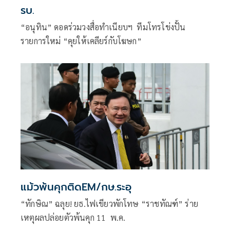
รบ.
“อนุทิน” ดอดร่วมวงสื่อทำเนียบฯ ทีมโทรโข่งปั้น
รายการใหม่ “คุยให้เคลียร์กับโฆษก”
แม้วพ้นคุกติดEM/กษ.ระอุ
“ทักษิณ” ฉลุย! ยธ.ไฟเขียวพักโทษ “ราชทัณฑ์” ร่าย
เหตุผลปล่อยตัวพ้นคุก 11 พ.ค.