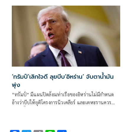
‘ทรัมป์’เลิกใจดี ลุยบีบ‘อิหร่าน’ จับตาน้ำมัน
พุ่ง
“ทรัมป์” มีแผนปิดล้อมท่าเรือของอิหร่านไม่มีกำหนด
อ้างว่าบีบให้ยุติโครงการนิวเคลียร์ และเตหะรานควร
ฉลาดขึ้นโดยเร็ว