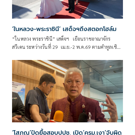
‘ในหลวง-พระราชินี’ เสด็จฯถึงสตอกโฮล์ม
“ในหลวง พระราชินี” เสด็จฯ เยือนราชอาณาจักร
สวีเดน ระหว่างวันที่ 29 เม.ย.-2 พ.ค.69 ตามคำทูลเชิญ
ของสมเด็จพระราชาธิบดีคาร์ล ที่ 16 กุสตาฟแห่งสวีเดน
‘โสภณ’ปัดยื้อสอบปปช. เปิด‘ครม.เงา’จับผิด