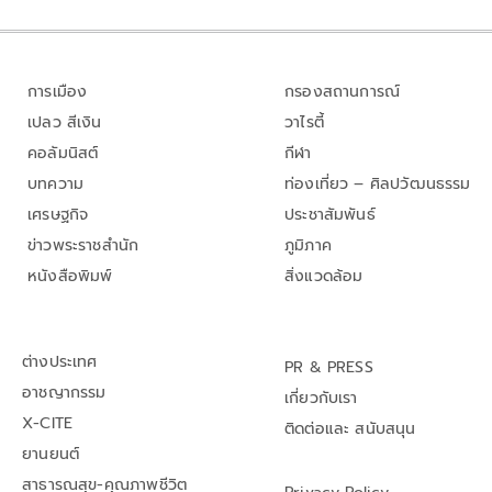
การเมือง
กรองสถานการณ์
เปลว สีเงิน
วาไรตี้
คอลัมนิสต์
กีฬา
บทความ
ท่องเที่ยว – ศิลปวัฒนธรรม
เศรษฐกิจ
ประชาสัมพันธ์
ข่าวพระราชสำนัก
ภูมิภาค
หนังสือพิมพ์
สิ่งแวดล้อม
ต่างประเทศ
PR & PRESS
อาชญากรรม
เกี่ยวกับเรา
X-CITE
ติดต่อและ สนับสนุน
ยานยนต์
สาธารณสุข-คุณภาพชีวิต