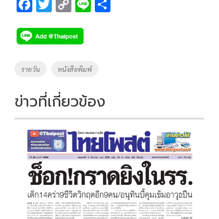
F
T
C
Li
S
ac
wi
o
n
h
e
tt
p
e
ar
b
er
y
e
o
Li
Tags
รายวัน
หนังสือพิมพ์
o
n
k
k
ข่าวที่เกี่ยวข้อง