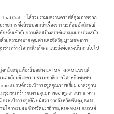
f Thai Craft” ได้รวบรวมผลงานคราฟต์คุณภาพจาก
รายการ ซึ่งล้วนบอกเล่าเรื่องราว สะท้อนอัตลักษณ์
องถิ่นเข้ากับความคิดสร้างสรรค์และมุมมองร่วมสมัย
ปี่ยมด้วยความหมาย คุณค่า และจิตวิญญาณของการ
อนชุมชน สร้างโอกาสในสังคม และส่งต่อแรงบันดาลใจไป
ุ่งสนับสนุนท้องถิ่นอย่าง LAI MAI KRAM แบรนด์
 และย้อมด้วยครามธรรมชาติ จากวิสาหกิจชุมชน
anrao แบรนด์กระเป๋ากระจูดคุณภาพเยี่ยม มาตรฐาน
้คนในชุมชน สร้างผลงานคุณภาพออกสู่ตลาดสากล จาก
ี กระเป๋ากระจูดดีไซน์สวย จากจังหวัดพัทลุง, BAN
บ้านโคกพะยอม จังหวัดนราธิวาส, KORAKOT แบรนด์