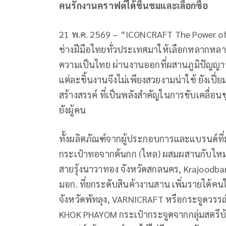
คนรักงานคราฟต์ได้ชื่นชมและเลือกซื้อ
21 พ.ค. 2569 – “ICONCRAFT The Power o
ช่างฝีมือไทยทั่วประเทศมาให้เลือกหลากหลาย
ความเป็นไทย ผ่านงานออกที่ผสานภูมิปัญญาท้
แต่ละชิ้นงานจึงไม่เพียงสวยงามน่าใช้ ยังเ
สร้างสรรค์ ที่เป็นพลังสำคัญในการขับเคลื่
ยังผู้คน
ทั้งผลิตภัณฑ์จากผู้ประกอบการและแบรนด์ที่ม
กระเป๋าทอจากต้นกก (ไหล) ผสมผสานกับไหม
สายรุ้งนาวาทอง จังหวัดสกลนคร, Krajoodb
มอก. ที่ยกระดับสินค้างานสาน เพิ่มรายได
จังหวัดพัทลุง, VARNICRAFT หรือกระจูดวรรณ
KHOK PHAYOM กระเป๋ากระจูดจากกลุ่มสตรี