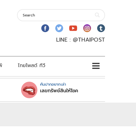
LINE : @THAIPOST
พ์
ไทยโพสต์ ทีวี
คันปากอยากเล่า
เลขทรัพย์สินให้โชค