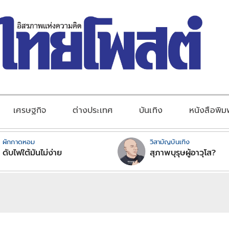
เศรษฐกิจ
ต่างประเทศ
บันเทิง
หนังสือพิม
ผักกาดหอม
วิสามัญบันเทิง
ดับไฟใต้มันไม่ง่าย
สุภาพบุรุษผู้อาวุโส?