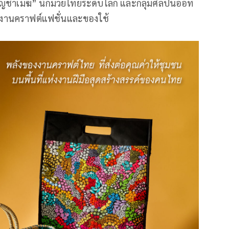
ัญชาเมฆ” นักมวยไทยระดับโลก และกลุ่มศิลปินออทิ
ผลงานคราฟต์แฟชั่นและของใช้