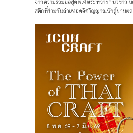
จากความร่วมมือสุดพิเศษระหว่าง “บัวขาว บ
สติกที่ร่วมกันถ่ายทอดจิตวิญญาณนักสู้ผ่าน