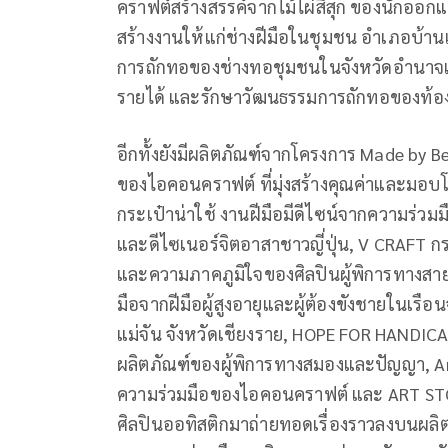
คราฟต์สร้างสรรค์จากไม้ไผ่สีสุก ของนักออกแ
สร้างงานให้แก่ช่างฝีมือในชุมชน อำเภอบ้าน
การถักทอของช่างทอชุมชนในจังหวัดอำนาจเจร
รายได้ และรักษาวัฒนธรรมการถักทอของท้อง
อีกทั้งยังมีผลิตภัณฑ์จากโครงการ Made by Be
ของไอคอนคราฟต์ ที่มุ่งสร้างคุณค่าและมอบ
กระเป๋าน่าใช้ งานฝีมือมีดีไซน์จากความร่ว
และดีไซเนอร์จิตอาสาชาวญี่ปุ่น, V CRAFT กร
และความภาคภูมิใจของศิลปินผู้พิการทางสา
มือจากฝีมือผู้สูงอายุและผู้ต้องขังชายในเรื
แม่จัน จังหวัดเชียงราย, HOPE FOR HANDICA
ผลิตภัณฑ์ของผู้พิการทางสมองและปัญญา, Ar
ความร่วมมือของไอคอนคราฟต์ และ ART STO
ศิลปินออทิสติกมาถ่ายทอดเรื่องราวลงบนผ