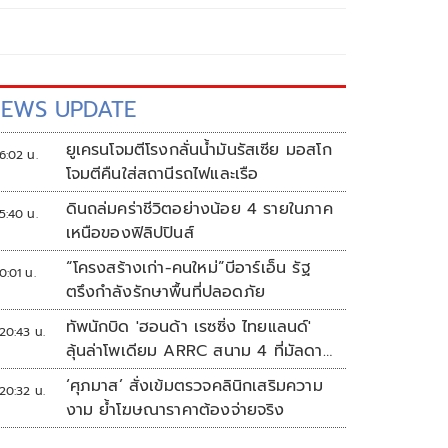
EWS UPDATE
ยูเครนโจมตีโรงกลั่นน้ำมันรัสเซีย มอสโก
6:02 น.
โจมตีคืนใส่สถานีรถไฟและเรือ
ดินถล่มคร่าชีวิตอย่างน้อย 4 รายในภาค
5:40 น.
เหนือของฟิลิปปินส์
“โครงสร้างเก่า-คนใหม่”บีอาร์เอ็น รัฐ
0:01 น.
ตรึงกำลังรักษาพื้นที่ปลอดภัย
ทัพนักบิด 'ฮอนด้า เรซซิ่ง ไทยแลนด์'
20:43 น.
ลุ้นล่าโพเดียม ARRC สนาม 4 ที่มัลดาลิ
กา
‘ศุภมาส’ สั่งเข้มตรวจคลินิกเสริมความ
20:32 น.
งาม ย้ำโฆษณาราคาต้องจ่ายจริง