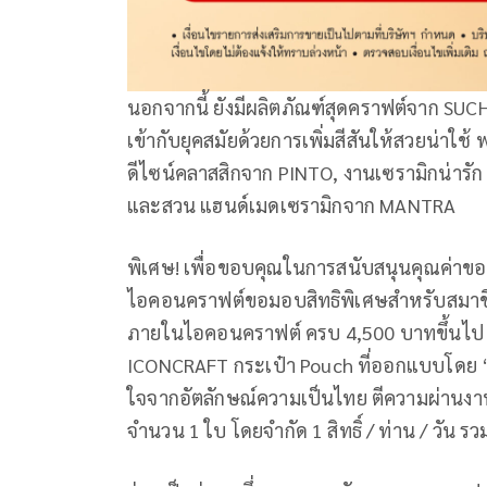
นอกจากนี้ ยังมีผลิตภัณฑ์สุดคราฟต์จาก SU
เข้ากับยุคสมัยด้วยการเพิ่มสีสันให้สวยน่าใ
ดีไซน์คลาสสิกจาก PINTO, งานเซรามิกน่าร
และสวน แฮนด์เมดเซรามิกจาก MANTRA
พิเศษ! เพื่อขอบคุณในการสนับสนุนคุณค่าขอ
ไอคอนคราฟต์ขอมอบสิทธิพิเศษสำหรับสมาชิก 
ภายในไอคอนคราฟต์ ครบ 4,500 บาทขึ้นไป
ICONCRAFT กระเป๋า Pouch ที่ออกแบบโดย “
ใจจากอัตลักษณ์ความเป็นไทย ตีความผ่านงานด
จำนวน 1 ใบ โดยจำกัด 1 สิทธิ์ / ท่าน / วัน