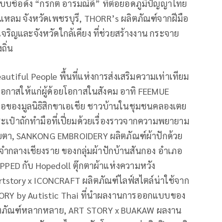
บบชื่อดัง “กรกต อารมณ์ดี” ที่ต่อยอดภูมิปัญญาไทย
แหลม จังหวัดเพชรบุรี, THORR’s ผลิตภัณฑ์จากฝีมือ
ิญและจังหวัดใกล้เคียง ที่ช่วยสร้างงาน กระจาย
ถิ่น
autiful People พื้นที่แห่งการส่งเสริมความเท่าเทียม
โอกาสให้แก่ผู้ด้อยโอกาสในสังคม อาทิ FEEMUE
มมือของมูลนิธิสิกขาเอเชีย ชาวบ้านในชุมชนคลองเตย
ะเป๋าถักทำมือที่เปี่ยมด้วยเรื่องราวจากความพยายาม
ยตา, SANKONG EMBROIDERY ผลิตภัณฑ์ผ้าปักด้วย
อนจำกลางเชียงราย ของกลุ่มผ้าปักบ้านสันกอง อำเภอ
PPED กับ Hopedoll ตุ๊กตาผ้าแห่งความหวัง
tstory x ICONCRAFT ผลิตภัณฑ์ไลฟ์สไตล์น่าใช้จาก
RY by Autistic Thai ที่นำผลงานการออกแบบของ
ลิตภัณฑ์หลากหลาย, ART STORY x BUAKAW ผลงาน