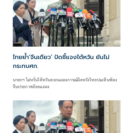
ไทยย้ำ‘จีนเดียว’ ปัดชี้แจงไต้หวัน ยันไม่
กระทบศก.
นายกฯ ไม่หวั่นไต้หวันออกแถลงการณ์ผิดหวังไทยปมเห็นพ้อง
จีนประกาศถ้อยแถลง