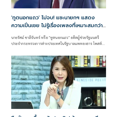
'ทูตนอกแถว' ไม่จบ! แซะนายกฯ แสดง
ความเปิ่นเชย ไม่รู้เรื่องเพลงที่เหมาะสมกว่า
'เถียนมี่มี่'
นายรัศม์ ชาลีจันทร์ หรือ "ทูตนอกแถว" อดีตผู้ช่วยรัฐมนตรี
ประจำกระทรวงการต่างประเทศในรัฐบาลแพทองธาร โพสต์
ข้อความผ่านเฟซบุ๊กว่า ตลกดี ร้อนตัวร้อนท้องกันใหญ่ ก็ถ้ามัน
ไม่ได้อะไร ไม่เป็นอะไรอย่างที่ว่า