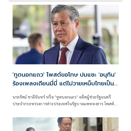
'ทูตนอกแถว' โพสต์ขอโทษ ปมแซะ 'อนุทิน'
ร้องเพลงเถียนมี่มี่ แต่ไม่วายเหน็บไทยเป็น
มณฑลหนึ่งของใคร
นายรัศม์ ชาลีจันทร์ หรือ "ทูตนอกแถว" อดีตผู้ช่วยรัฐมนตรี
ประจำกระทรวงการต่างประเทศในรัฐบาลแพทองธาร โพสต์
ข้อความผ่านเฟซบุ๊กว่า เมื่อท่านทูตจีนออกมาบอกว่านายกไทย
ร้องเพลงเถียนมี่มี่ในงานเลี้ยงกับนายกจีนทำให้สัมพันธ์ไทย-จีน
หวานชื่น