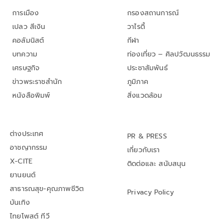
การเมือง
กรองสถานการณ์
เปลว สีเงิน
วาไรตี้
คอลัมนิสต์
กีฬา
บทความ
ท่องเที่ยว – ศิลปวัฒนธรรม
เศรษฐกิจ
ประชาสัมพันธ์
ข่าวพระราชสำนัก
ภูมิภาค
หนังสือพิมพ์
สิ่งแวดล้อม
ต่างประเทศ
PR & PRESS
อาชญากรรม
เกี่ยวกับเรา
X-CITE
ติดต่อและ สนับสนุน
ยานยนต์
สาธารณสุข-คุณภาพชีวิต
Privacy Policy
บันเทิง
ไทยโพสต์ ทีวี