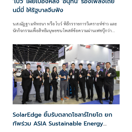
'โบว์' เผยเบื้องหลัง 'อนุทิน' ร้องเพลงเถีย
นมี่มี่ ให้รัฐบาลจีนฟัง
น.ส.ณัฏฐา มหัทธนา หรือ โบว์ พิธีกรรายการวิเคราะห์ข่าว และ
นักกิจกรรมเพื่อสิทธิมนุษยชน โพสต์ข้อความผ่านเฟซบุ๊กว่า
เหลือเชื่อว่าซีนนายกอนุทินร้องเพลงเถียนมีมี่ โดยมีนายก หลี่
เฉียง ของจีนนั่งปรบมืออยู่ข้างๆ ซึ่งเป็นบรรยากาศทางการทูต
ระดับ 10/10 หลังการเซ็น MOU 15 ฉบับ
SolarEdge ยิ้มรับตลาดโซลาร์ไทยโต ยก
ทัพร่วม ASIA Sustainable Energy