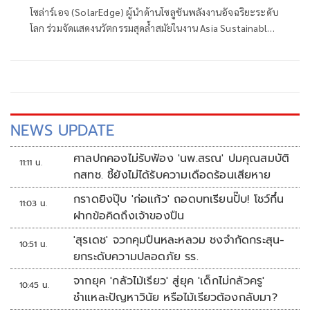
Week 2026 ชูโซลูชันพลังงานอัจฉริยะ
โซล่าร์เอจ (SolarEdge) ผู้นำด้านโซลูชันพลังงานอัจฉริยะระดับ
ครบวงจร ปลอดภัยทั้งระบบไฟฟ้าและ
โลก ร่วมจัดแสดงนวัตกรรมสุดล้ำสมัยในงาน Asia Sustainable
ไซเบอร์
Energy Week 2026
NEWS UPDATE
ศาลปกคองไม่รับฟ้อง 'นพ.สรณ' ปมคุณสมบัติ
11:11 น.
กสทช. ชี้ยังไม่ได้รับความเดือดร้อนเสียหาย
กราดยิงปุ๊บ 'ก่อแก้ว' ถอดบทเรียนปั๊บ! โชว์กึ๋น
11:03 น.
ฝากข้อคิดถึงเจ้าของปืน
'สุรเดช' จวกคุมปืนหละหลวม ชงจำกัดกระสุน-
10:51 น.
ยกระดับความปลอดภัย รร.
จากยุค 'กลัวไม้เรียว' สู่ยุค 'เด็กไม่กลัวครู'
10:45 น.
ชำแหละปัญหาวินัย หรือไม้เรียวต้องกลับมา?