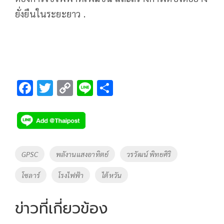
ยั่งยืนในระยะยาว .
F
T
C
Li
S
ac
wi
o
n
h
e
tt
p
e
ar
b
er
y
e
o
Li
Tags
GPSC
พลังานแสงอาทิตย์
วรวัฒน์ พิทยศิริ
o
n
โซลาร์
โรงไฟฟ้า
ไต้หวัน
k
k
ข่าวที่เกี่ยวข้อง