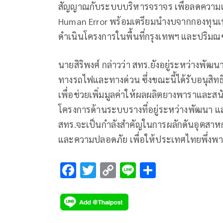
สัญญาณกับระบบบริหารจราจร เพื่อลดความ
Human Error พร้อมเตรียมนำงบจากกองทุนเพ
ดำเนินโครงการในพื้นที่กรุงเทพฯ และปริม
นายสิริพงศ์ กล่าวว่า สทร.ยังอยู่ระหว่างพัฒ
ทางรถไฟและทางด่วน ซึ่งขณะนี้ได้รับอนุสิท
เพื่อช่วยเพิ่มมูลค่าให้ผลผลิตยางพาราแล
โครงการด้านระบบรางที่อยู่ระหว่างพัฒนา 
สทร.จะเป็นกำลังสำคัญในการผลักดันอุตสาหก
และความปลอดภัย เพื่อให้ประเทศไทยพึ่งพาอ
F
T
C
Li
S
ac
wi
o
n
h
e
tt
p
e
ar
b
er
y
e