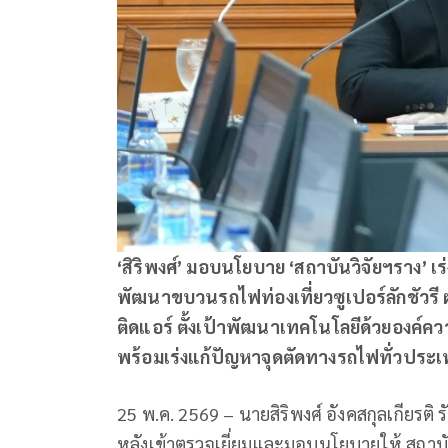
‘สิริพงศ์’ มอบนโยบาย ‘สถาบันวิจัยฯราง’
พัฒนาขบวนรถไฟท่องเที่ยวซูเปอร์ลักชัวรี ผ
ติดแอร์ ตั้งเป้าพัฒนาเทคโนโลยีด้วยองค์
พร้อมเร่งแก้ปัญหาจุดตัดทางรถไฟทั่วปร
25 พ.ค. 2569 – นายสิริพงศ์ อังคสกุลเกียร
หลังเข้าตรวจเยี่ยมและมอบนโยบายให้ สถาบั