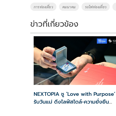
o
Li
Tags
การท่องเที่ยว
คมนาคม
รถไฟท่องเที่ยว
o
n
k
k
ข่าวที่เกี่ยวข้อง
NEXTOPIA ชู ‘Love with Purpose’
รับวันแม่ ดึงไลฟ์สไตล์-ความยั่งยืน
สร้างประสบการณ์ช้อปปิงมีความหมาย