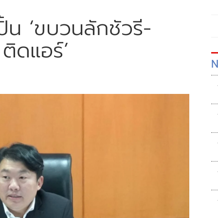
ปั้น ‘ขบวนลักชัวรี-
ติดแอร์’
N