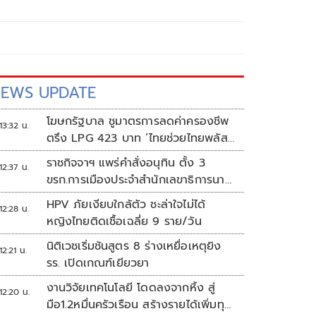
EWS UPDATE
โฆษกรัฐบาล ชูมาตรการลดค่าครองชีพ
13:32 น.
ตรึง LPG 423 บาท ‘ไทยช่วยไทยพลัส’
ดันเงินหมุนแสนล้าน
ราชกิจจาฯ แพร่คำสั่งอนุทิน ตั้ง 3
12:37 น.
ขรก.การเมืองประจำสำนักเลขาธิการนา
ยกฯ
HPV ภัยเงียบใกล้ตัว ชะล่าใจไม่ได้
12:28 น.
หญิงไทยติดเชื้อเฉลี่ย 9 ราย/วัน
นิติเวชเริ่มชันสูตร 8 ร่างเหยื่อเหตุยิง
12:21 น.
รร. เปิดเกณฑ์เยียวยา
งานวิจัยเทคโนโลยี โดดลงจากหิ้ง สู่
12:20 น.
มือ1.2หมื่นครัวเรือน สร้างรายได้เพิ่มทุก