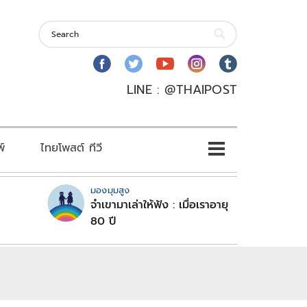
LINE : @THAIPOST
พ์
ไทยโพสต์ ทีวี
มองมุมสูง
จำเขามาเล่าให้ฟัง : เมื่อเราอายุ
80 ปี