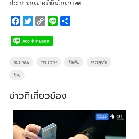
ประชาชนอย่างยั่งยืนในอนาคต
F
T
C
Li
S
ac
wi
o
n
h
e
tt
p
e
ar
b
er
y
e
o
Li
Tags
คมนาคม
ระบบราง
รัสเซีย
เศรษฐกิจ
o
n
ไทย
k
k
ข่าวที่เกี่ยวข้อง