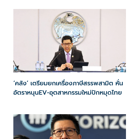
เหลือ 0.01% ต่อปี ตลอดอายุสัญญา
‘คลัง’ เตรียมยกเครื่องภาษีสรรพสามิต หั่น
อัตราหนุนEV-อุตสาหกรรมใหม่ปักหมุดไทย