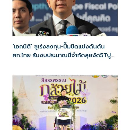
‘เอกนิติ’ ชูเร่งลงทุน-ปั๊มขีดแข่งดันดัน
ศก.ไทย รับงบประมาณมีจำกัดลุยงัด5Tปู
พรมโตยาว