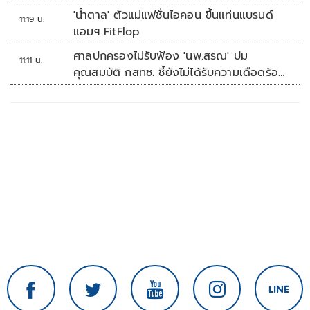
'น้ำตาล' ตัวแม่แฟชั่นไอคอน ขึ้นแท่นแบรนด์
11:19 น.
แอมฯ FitFlop
ศาลปกครองไม่รับฟ้อง 'นพ.สรณ' ปม
11:11 น.
คุณสมบัติ กสทช. ชี้ยังไม่ได้รับความเดือดร้อน
เสียหาย