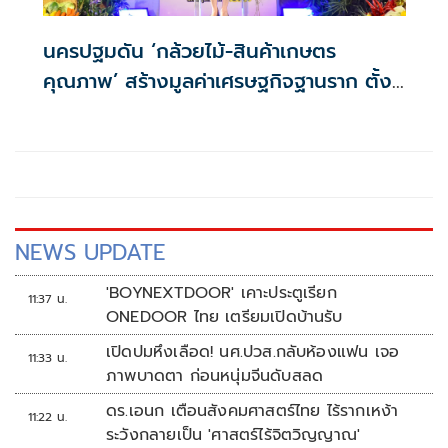
นครปฐมดัน ‘กล้วยไม้-สินค้าเกษตร
คุณภาพ’ สร้างมูลค่าเศรษฐกิจฐานราก ตั้ง
เป้าเงินสะพัด 10 ล้านบาท
NEWS UPDATE
'BOYNEXTDOOR' เคาะประตูเรียก
11:37 น.
ONEDOOR ไทย เตรียมเปิดบ้านรับ
เปิดปมหึงเลือด! นศ.ปวส.กลับห้องแฟน เจอ
11:33 น.
ภาพบาดตา ก่อนหนุ่มจีนดับสลด
ดร.เอนก เตือนสังคมศาสตร์ไทย ไร้รากเหง้า
11:22 น.
ระวังกลายเป็น 'ศาสตร์ไร้จิตวิญญาณ'