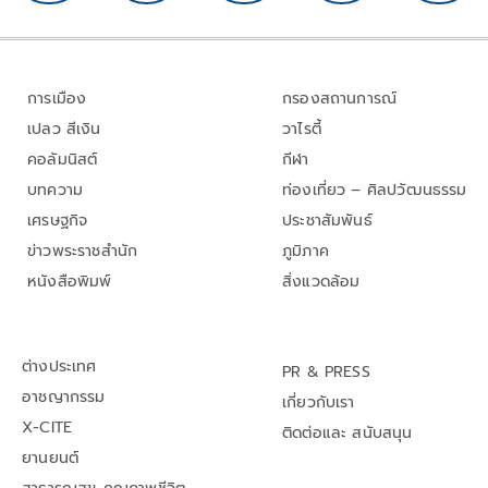
การเมือง
กรองสถานการณ์
เปลว สีเงิน
วาไรตี้
คอลัมนิสต์
กีฬา
บทความ
ท่องเที่ยว – ศิลปวัฒนธรรม
เศรษฐกิจ
ประชาสัมพันธ์
ข่าวพระราชสำนัก
ภูมิภาค
หนังสือพิมพ์
สิ่งแวดล้อม
ต่างประเทศ
PR & PRESS
อาชญากรรม
เกี่ยวกับเรา
X-CITE
ติดต่อและ สนับสนุน
ยานยนต์