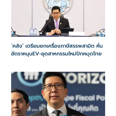
‘คลัง’ เตรียมยกเครื่องภาษีสรรพสามิต หั่น
อัตราหนุนEV-อุตสาหกรรมใหม่ปักหมุดไทย