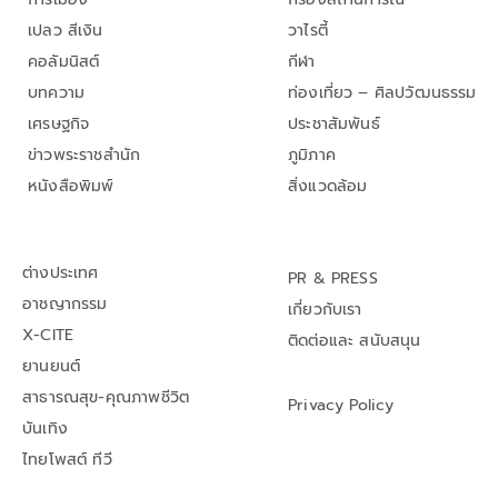
เปลว สีเงิน
วาไรตี้
คอลัมนิสต์
กีฬา
บทความ
ท่องเที่ยว – ศิลปวัฒนธรรม
เศรษฐกิจ
ประชาสัมพันธ์
ข่าวพระราชสำนัก
ภูมิภาค
หนังสือพิมพ์
สิ่งแวดล้อม
ต่างประเทศ
PR & PRESS
อาชญากรรม
เกี่ยวกับเรา
X-CITE
ติดต่อและ สนับสนุน
ยานยนต์
สาธารณสุข-คุณภาพชีวิต
Privacy Policy
บันเทิง
ไทยโพสต์ ทีวี