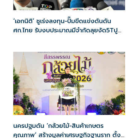
‘เอกนิติ’ ชูเร่งลงทุน-ปั๊มขีดแข่งดันดัน
ศก.ไทย รับงบประมาณมีจำกัดลุยงัด5Tปู
พรมโตยาว
นครปฐมดัน ‘กล้วยไม้-สินค้าเกษตร
คุณภาพ’ สร้างมูลค่าเศรษฐกิจฐานราก ตั้ง