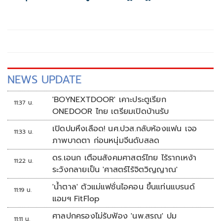
เป้าเงินสะพัด 10 ล้านบาท
NEWS UPDATE
'BOYNEXTDOOR' เคาะประตูเรียก
11:37 น.
ONEDOOR ไทย เตรียมเปิดบ้านรับ
เปิดปมหึงเลือด! นศ.ปวส.กลับห้องแฟน เจอ
11:33 น.
ภาพบาดตา ก่อนหนุ่มจีนดับสลด
ดร.เอนก เตือนสังคมศาสตร์ไทย ไร้รากเหง้า
11:22 น.
ระวังกลายเป็น 'ศาสตร์ไร้จิตวิญญาณ'
'น้ำตาล' ตัวแม่แฟชั่นไอคอน ขึ้นแท่นแบรนด์
11:19 น.
แอมฯ FitFlop
ศาลปกครองไม่รับฟ้อง 'นพ.สรณ' ปม
11:11 น.