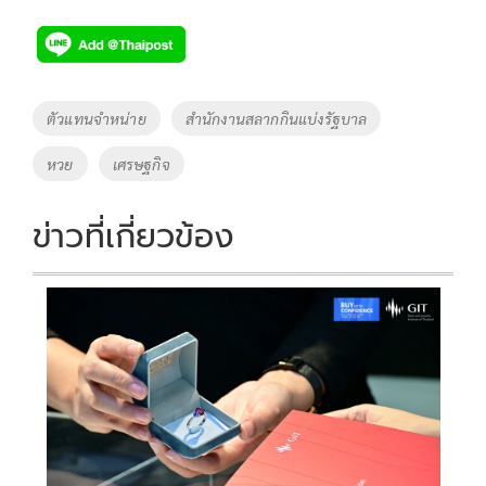
ac
wi
o
n
h
e
tt
p
e
ar
b
er
y
e
o
Li
Tags
ตัวแทนจำหน่าย
สำนักงานสลากกินแบ่งรัฐบาล
o
n
หวย
เศรษฐกิจ
k
k
ข่าวที่เกี่ยวข้อง