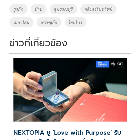
o
Li
Tags
ธุรกิจ
บ้าน
สุพรรณบุรี
อสังหาริมทรัพย์
o
n
เมกาโฮม
เศรษฐกิจ
โฮมโปร
k
k
ข่าวที่เกี่ยวข้อง
NEXTOPIA ชู ‘Love with Purpose’ รับ