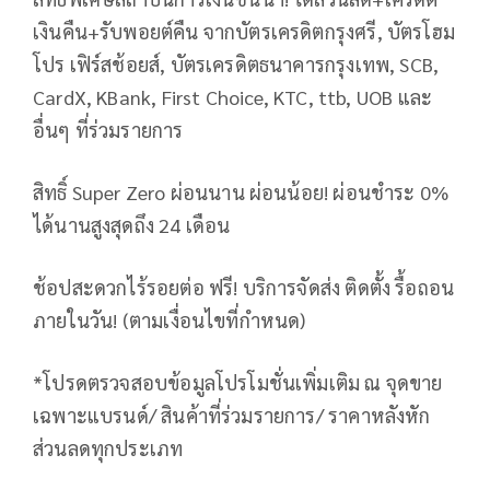
เงินคืน+รับพอยต์คืน จากบัตรเครดิตกรุงศรี, บัตรโฮม
โปร เฟิร์สช้อยส์, บัตรเครดิตธนาคารกรุงเทพ, SCB,
CardX, KBank, First Choice, KTC, ttb, UOB และ
อื่นๆ ที่ร่วมรายการ
สิทธิ์ Super Zero ผ่อนนาน ผ่อนน้อย! ผ่อนชำระ 0%
ได้นานสูงสุดถึง 24 เดือน
ช้อปสะดวกไร้รอยต่อ ฟรี! บริการจัดส่ง ติดตั้ง รื้อถอน
ภายในวัน! (ตามเงื่อนไขที่กำหนด)
*โปรดตรวจสอบข้อมูลโปรโมชั่นเพิ่มเติม ณ จุดขาย
เฉพาะแบรนด์/ สินค้าที่ร่วมรายการ/ ราคาหลังหัก
ส่วนลดทุกประเภท