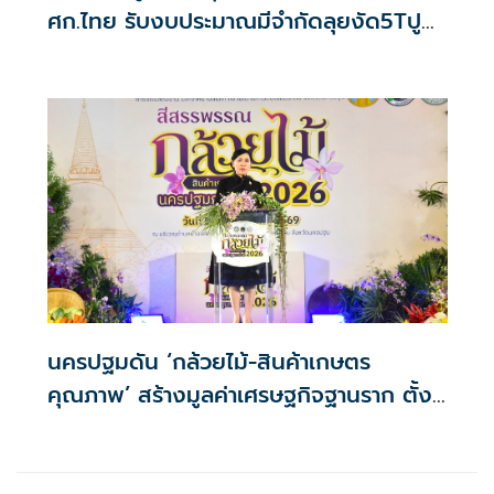
ศก.ไทย รับงบประมาณมีจำกัดลุยงัด5Tปู
พรมโตยาว
นครปฐมดัน ‘กล้วยไม้-สินค้าเกษตร
คุณภาพ’ สร้างมูลค่าเศรษฐกิจฐานราก ตั้ง
เป้าเงินสะพัด 10 ล้านบาท