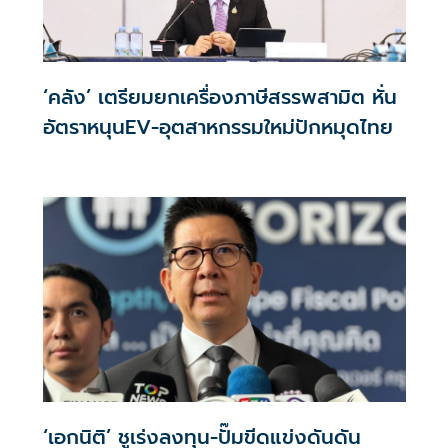
‘คลัง’ เตรียมยกเครื่องภาษีสรรพสามิต หั่น
อัตราหนุนEV-อุตสาหกรรมใหม่ปักหมุดไทย
‘เอกนิติ’ ชูเร่งลงทุน-ปั๊มขีดแข่งดันดัน