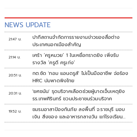
NEWS UPDATE
ปากีสถานจำกัดการรายงานข่าวของสื่อต่าง
21:47 น.
ประเทศนอกเมืองสำคัญ
เศร้า ‘ครูหมวย’ 1 ในเหยื่อกราดยิง เพิ่งรับ
21:14 น.
รางวัล ‘ครูดี ครูเก่ง’
กต.ซัด 'ทอม แอนดรูส์' ไม่เป็นมืออาชีพ จ่อร้อง
20:51 น.
HRC ปมพาดพิงไทย
'ยศชนัน' รุดบริจาคเลือดช่วยผู้บาดเจ็บเหตุยิง
20:31 น.
รร.เทพศิรินทร์ ชวนประชาชนร่วมบริจาค
ชมรมอาสาป้องกันภัย ลงพื้นที่ จ.ราชบุรี มอบ
19:52 น.
เงิน สิ่งของ และอาหารกลางวัน แก่โรงเรียน
บ้านหนองน้ำใส