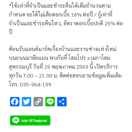
*ใช้เท่าที่จำเป็นและชำระคืนได้เต็มจำนวนตาม
กำหนด จะได้ไม่เสียดอกเบี้ย 16% ต่อปี / กู้เท่าที่
จำเป็นและชำระคืนไหว, อัตราดอกเบี้ยปกติ 25% ต่อ
ปี
ต้อนรับแลนด์มาร์คเรื่องบ้านและงานช่างแห่งใหม่
บนถนนมาลัยแมน พบกันที่ โฮมโปร x เมกาโฮม
สุพรรณบุรี วันที่ 29 พฤษภาคม 2569 นี้ เปิดบริการ
ทุกวัน 7.00 – 21.00 น. ติดต่อสอบถามข้อมูลเพิ่มเติม
โทร. 035-964-199
F
T
C
Li
S
ac
wi
o
n
h
e
tt
p
e
ar
b
er
y
e