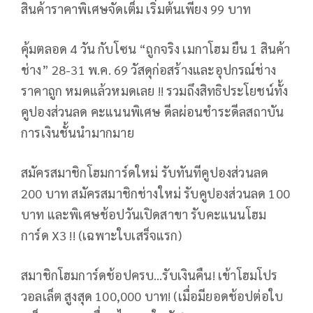
สินค้าราคาพิเศษจัดเต็ม เริ่มต้นเพียง 99 บาท
คุ้มตลอด 4 วัน กับโซน “ถูกจริง เมกาโฮม ยืน 1 สินค้า
ช่าง” 28-31 พ.ค. 69 วัสดุก่อสร้างและอุปกรณ์ช่าง
ราคาถูก หมดแล้วหมดเลย !! รวมถึงสิทธิประโยชน์ทั้ง
คูปองส่วนลด คะแนนพิเศษ ดีลผ่อนชำระดีลสถาบัน
การเงินชั้นนำมากมาย
สมัครสมาชิกโฮมการ์ดใหม่ รับทันทีคูปองส่วนลด
200 บาท สมัครสมาชิกช่างใหม่ รับคูปองส่วนลด 100
บาท และพิเศษช้อปวันเปิดสาขา รับคะแนนโฮม
การ์ด X3 !! (เฉพาะใบเสร็จแรก)
สมาชิกโฮมการ์ดช้อปครบ…รับเงินคืน! เข้าโฮมโปร
วอลเล็ต สูงสุด 100,000 บาท! (เมื่อมียอดช้อปต่อใบ