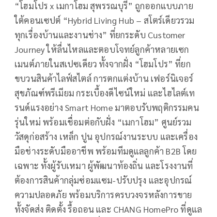
“โฮมโปร x เมกาโฮม สุพรรณบุรี” ถูกออกแบบภาย
ใต้คอนเซปต์ “Hybrid Living Hub – สโตร์เดียวรวม
ทุกเรื่องบ้านและงานช่าง” ที่ยกระดับ Customer
Journey ให้ลื่นไหลและตอบโจทย์ลูกค้าหลายเซก
เมนต์ภายในสเปซเดียว ทั้งจากฝั่ง “โฮมโปร” ที่ยก
ขบวนสินค้าไลฟ์สไตล์ การตกแต่งบ้าน เฟอร์นิเจอร์
สุขภัณฑ์พรีเมียม กระเบื้องดีไซน์ใหม่ และไฮไลต์เท
รนด์แรงอย่าง Smart Home มาตอบรับพฤติกรรมคน
รุ่นใหม่ พร้อมเชื่อมต่อกับฝั่ง “เมกาโฮม” ศูนย์รวม
วัสดุก่อสร้าง เหล็ก ปูน อุปกรณ์งานระบบ และเครื่อง
มือช่างระดับมืออาชีพ พร้อมทีมดูแลลูกค้า B2B โดย
เฉพาะ ทั้งผู้รับเหมา ผู้พัฒนาท้องถิ่น และโรงงานที่
ต้องการสินค้ากลุ่มซ่อมแซม-ปรับปรุง และอุปกรณ์
ความปลอดภัย พร้อมบริการครบวงจรหลังการขาย
ทั้งจัดส่ง ติดตั้ง รื้อถอน และ CHANG HomePro ที่ดูแล