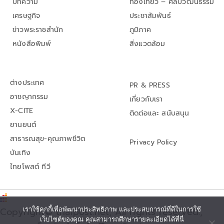
บทความ
ท่องเที่ยว – ศิลปวัฒนธรรม
เศรษฐกิจ
ประชาสัมพันธ์
ข่าวพระราชสำนัก
ภูมิภาค
หนังสือพิมพ์
สิ่งแวดล้อม
ต่างประเทศ
PR & PRESS
อาชญากรรม
เกี่ยวกับเรา
X-CITE
ติดต่อและ สนับสนุน
ยานยนต์
สาธารณสุข-คุณภาพชีวิต
Privacy Policy
บันเทิง
ไทยโพสต์ ทีวี
เราใช้คุกกี้เพื่อพัฒนาประสิทธิภาพ และประสบการณ์ที่ดีในการใช้
Copyright© thaipost.net, All rights reserved.,
เว็บไซต์ของคุณ คุณสามารถศึกษารายละเอียดได้ที่นี่