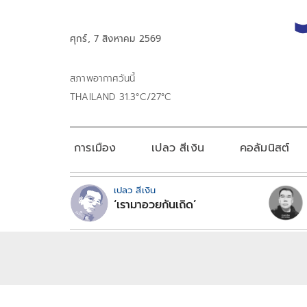
ศุกร์, 7 สิงหาคม 2569
สภาพอากาศวันนี้
THAILAND 31.3°C/27°C
การเมือง
เปลว สีเงิน
คอลัมนิสต์
เปลว สีเงิน
‘เรามาอวยกันเถิด’