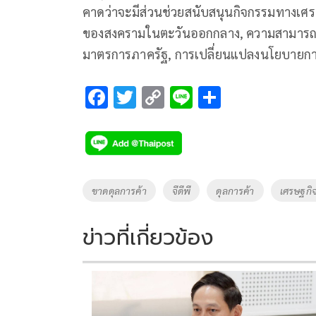
คาดว่าจะมีส่วนช่วยสนับสนุนกิจกรรมทางเศ
ของสงครามในตะวันออกกลาง, ความสามารถ
มาตรการภาครัฐ, การเปลี่ยนแปลงนโยบายก
F
T
C
Li
S
ac
wi
o
n
h
e
tt
p
e
ar
b
er
y
e
o
Li
Tags
ขาดดุลการค้า
จีดีพี
ดุลการค้า
เศรษฐกิ
o
n
k
k
ข่าวที่เกี่ยวข้อง