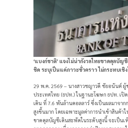
‘แบงก์ชาติ’ แจงไม่น่ากังวลไทยขาดดุลบัญชี
ชิด ระบุเป็นแค่ภาวะชั่วคราว ไม่กระทบเชิงโ
29 พ.ค. 2569 – นางสาวชญาวดี ชัยอนันต์ ผู้ช
ประเทศไทย (ธปท.) ในฐานะโฆษก ธปท. เปิดเ
เดิน ที่ 7.6 พันล้านดอลลาร์ ซึ่งเป็นผลมาจา
สูงขึ้นมาก โดยเฉพาะมูลค่าการนำเข้าสินค้าใน
ขาดดุลบัญชีเดินสะพัดในระดับสูงนี้ จะเป็นเ