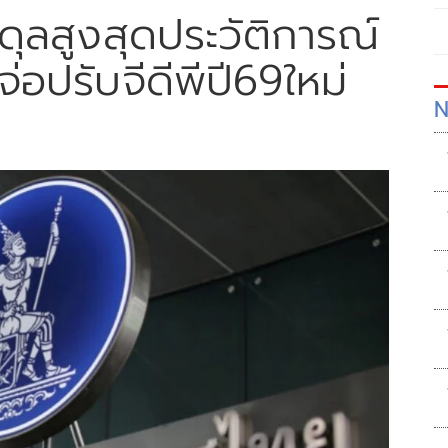
ดุลสูงสุดประวัติการณ์
จ่อปรับจีดีพีปี69ใหม่
N