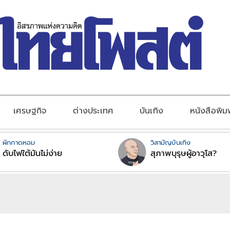
เศรษฐกิจ
ต่างประเทศ
บันเทิง
หนังสือพิม
ผักกาดหอม
วิสามัญบันเทิง
ดับไฟใต้มันไม่ง่าย
สุภาพบุรุษผู้อาวุโส?