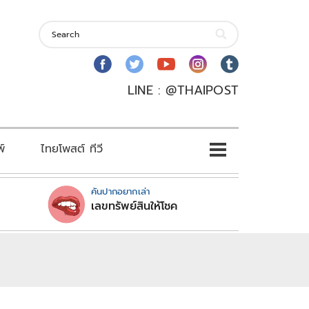
LINE : @THAIPOST
พ์
ไทยโพสต์ ทีวี
คันปากอยากเล่า
เลขทรัพย์สินให้โชค