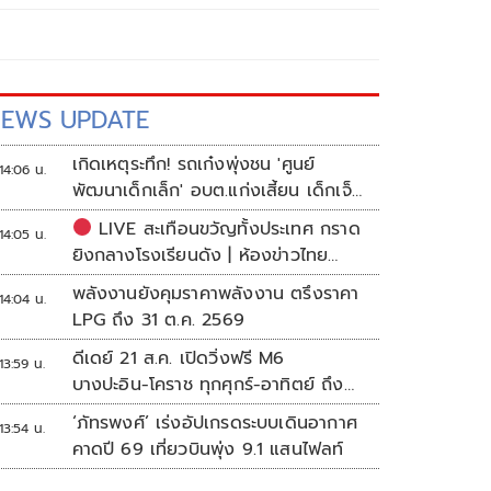
EWS UPDATE
เกิดเหตุระทึก! รถเก๋งพุ่งชน 'ศูนย์
14:06 น.
พัฒนาเด็กเล็ก' อบต.แก่งเสี้ยน เด็กเจ็บ
กว่า 10 ราย
LIVE สะเทือนขวัญทั้งประเทศ กราด
14:05 น.
ยิงกลางโรงเรียนดัง | ห้องข่าวไทย
โพสต์
พลังงานยังคุมราคาพลังงาน ตรึงราคา
14:04 น.
LPG ถึง 31 ต.ค. 2569
ดีเดย์ 21 ส.ค. เปิดวิ่งฟรี M6
13:59 น.
บางปะอิน-โคราช ทุกศุกร์-อาทิตย์ ถึง
สิ้นปี 69
‘ภัทรพงศ์’ เร่งอัปเกรดระบบเดินอากาศ
13:54 น.
คาดปี 69 เที่ยวบินพุ่ง 9.1 แสนไฟลท์