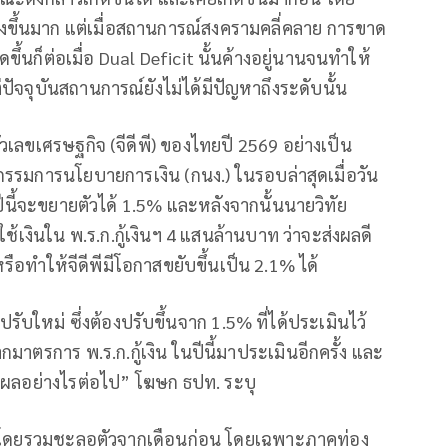
งขึ้นมาก แต่เมื่อสถานการณ์สงครามคลี่คลาย การขาด
ึ้นก็ต่อเมื่อ Dual Deficit นั้นค้างอยู่นานจนทำให้
ปัจจุบันสถานการณ์ยังไม่ได้มีปัญหาถึงระดับนั้น
ลขเศรษฐกิจ (จีดีพี) ของไทยปี 2569 อย่างเป็น
รรมการนโยบายการเงิน (กนง.) ในรอบล่าสุดเมื่อวัน
ีพีปีนี้จะขยายตัวได้ 1.5% และหลังจากนั้นนายวิทัย
ช้เงินใน พ.ร.ก.กู้เงินฯ 4 แสนล้านบาท ว่าจะส่งผลดี
หรือทำให้จีดีพีมีโอกาสขยับขึ้นเป็น 2.1% ได้
ับใหม่ ซึ่งต้องปรับขึ้นจาก 1.5% ที่ได้ประเมินไว้
มาตรการ พ.ร.ก.กู้เงิน ในปีนี้มาประเมินอีกครั้ง และ
ีผลอย่างไรต่อไป” โฆษก ธปท. ระบุ
 โดยรวมชะลอตัวจากเดือนก่อน โดยเฉพาะภาคท่อง