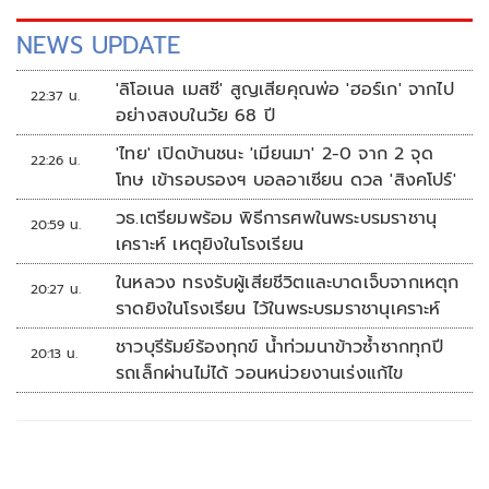
NEWS UPDATE
'ลิโอเนล เมสซี' สูญเสียคุณพ่อ 'ฮอร์เก' จากไป
22:37 น.
อย่างสงบในวัย 68 ปี
'ไทย' เปิดบ้านชนะ 'เมียนมา' 2-0 จาก 2 จุด
22:26 น.
โทษ เข้ารอบรองฯ บอลอาเซียน ดวล 'สิงคโปร์'
วธ.เตรียมพร้อม พิธีการศพในพระบรมราชานุ
20:59 น.
เคราะห์ เหตุยิงในโรงเรียน
ในหลวง ทรงรับผู้เสียชีวิตและบาดเจ็บจากเหตุก
20:27 น.
ราดยิงในโรงเรียน ไว้ในพระบรมราชานุเคราะห์
ชาวบุรีรัมย์ร้องทุกข์ น้ำท่วมนาข้าวซ้ำซากทุกปี
20:13 น.
รถเล็กผ่านไม่ได้ วอนหน่วยงานเร่งแก้ไข