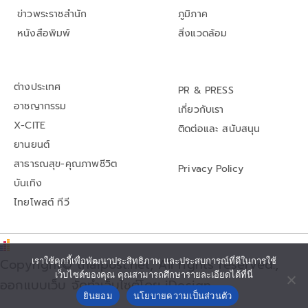
ข่าวพระราชสำนัก
ภูมิภาค
หนังสือพิมพ์
สิ่งแวดล้อม
ต่างประเทศ
PR & PRESS
อาชญากรรม
เกี่ยวกับเรา
X-CITE
ติดต่อและ สนับสนุน
ยานยนต์
สาธารณสุข-คุณภาพชีวิต
Privacy Policy
บันเทิง
ไทยโพสต์ ทีวี
Copyright© thaipost.net, All rights reserved.,
เราใช้คุกกี้เพื่อพัฒนาประสิทธิภาพ และประสบการณ์ที่ดีในการใช้
เว็บไซต์ของคุณ คุณสามารถศึกษารายละเอียดได้ที่นี่
ออกแบบเว็บ จัดทำเว็บไซต์โดย iDesign
ยินยอม
นโยบายความเป็นส่วนตัว