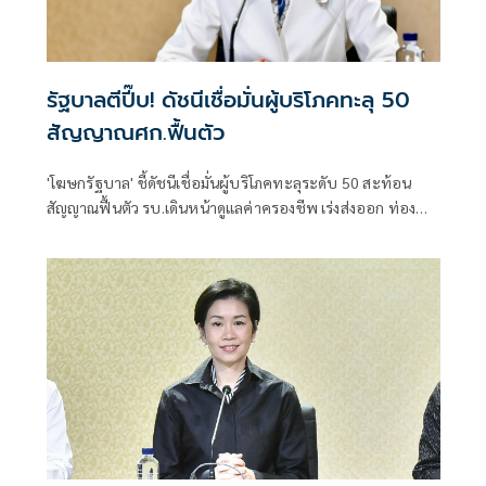
รัฐบาลตีปี๊บ! ดัชนีเชื่อมั่นผู้บริโภคทะลุ 50
สัญญาณศก.ฟื้นตัว
'โฆษกรัฐบาล' ชี้ดัชนีเชื่อมั่นผู้บริโภคทะลุระดับ 50 สะท้อน
สัญญาณฟื้นตัว รบ.เดินหน้าดูแลค่าครองชีพ เร่งส่งออก ท่อง
เที่ยว และการลงทุนต่อเนื่อง