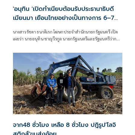
'อนุทิน 'เปิดทำเนียบต้อนรับประธานาธิบดี
เมียนมา เยือนไทยอย่างเป็นทางการ 6–7
ส.ค.
นางสาวรัชดา ธนาดิเรก โฆษกประจำสำนักนายกรัฐมนตรี เปิด
เผยว่า นายอนุทิน ชาญวีรกูล นายกรัฐมนตรีและรัฐมนตรีว่าการ
กระทรวงมห
จาก48 ชั่วโมง เหลือ 8 ชั่วโมง ปฎิรูป'โลจิ
สติกส์'ขนส่งอ้อย