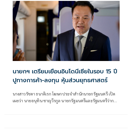
นายกฯ เตรียมเยือนอินโดนีเซียในรอบ 15 ปี
ปูทางการค้า-ลงทุน หุ้นส่วนยุทธศาสตร์
นางสาวรัชดา ธนาดิเรก โฆษกประจำสำนักนายกรัฐมนตรี เปิด
เผยว่า นายอนุทิน ชาญวีรกูล นายกรัฐมนตรีและรัฐมนตรีว่าการ
กระทรวงมหาดไทย มีกำหนดเยือนสาธารณรัฐอินโดนีเซียอย่าง
เป็นทางการ