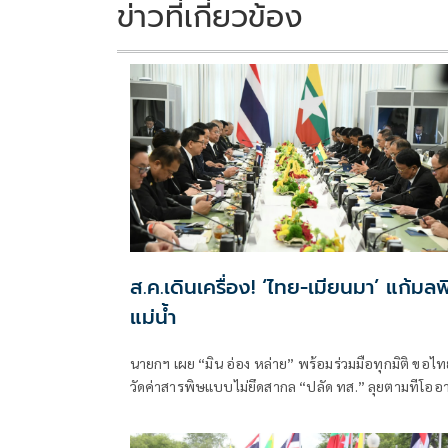
ข่าวที่เกี่ยวข้อง
ส.ค.เดินเครื่อง! ‘ไทย-เมียนมา’ แก้มลพ
แม่นํ้า
นายกฯ เผย “มิน อ่อง หล่าย” พร้อมร่วมมือทุกมิติ ขอไทย
วัดค่าสารพิษแบบไม่ยึดสากล “ปลัด ทส.” ลุยตามทีโออา
ภายใน ส.ค.นี้ “เด็กส้ม” ซัดปูพรมแดงรับเป็นจุดต่ำที่สุด
ยุทธศาสตร์การทูตไทยบนเวทีโลก