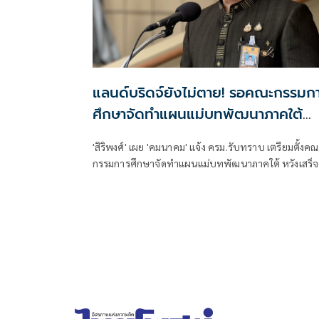
แลนด์บริดจ์ยังไม่ตาย! รอคณะกรรมก
ศึกษาจัดทำแผนแม่บทพัฒนาภาคใต้
ศึกษา 1 ปี
'สิริพงศ์' เผย 'คมนาคม' แจ้ง ครม.รับทราบ เตรียมตั้งค
กรรมการศึกษาจัดทำแผนแม่บทพัฒนาภาคใต้ หวังเสร็จ
ภายใน 1 ปี ให้ทันรัฐบาลนี้ คาดเสนอนายกฯแต่งตั้งได้
สัปดาห์หน้า