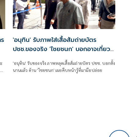
าร
'อนุทิน' รับภาพใส่เสื้อส้มถ่ายบัตร
ปชช.ของจริง 'ไชยชนก' บอกอาจเกี่ยว
การเมือง!
ณะ
'อนุทิน' รับของจริง ภาพหลุดเสื้อส้มถ่ายบัตร ปชช. บอกตั้ง
นานแล้ว ด้าน 'ไชยชนก' เผยคืบหน้ารู้ที่มามือปล่อย