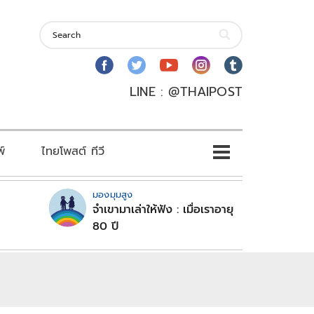
LINE : @THAIPOST
พ์
ไทยโพสต์ ทีวี
มองมุมสูง
จำเขามาเล่าให้ฟัง : เมื่อเราอายุ
80 ปี