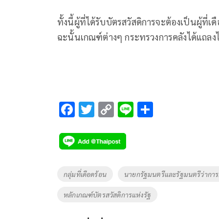
ทั้งนี้ผู้ที่ได้รับบัตรสวัสดิการจะต้องเป็นผู้ที
ฉะนั้นเกณฑ์ต่างๆ กระทรวงการคลังได้แถลง
F
T
C
Li
S
ac
wi
o
n
h
e
tt
p
e
ar
b
er
y
e
o
Li
Tags
กลุ่มที่เดือดร้อน
นายกรัฐมนตรีและรัฐมนตรีว่าก
o
n
หลักเกณฑ์บัตรสวัสดิการแห่งรัฐ
k
k