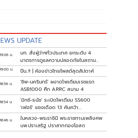
EWS UPDATE
มท. สั่งผู้ว่าฯทั่วประเทศ ยกระดับ 4
19:06 น.
มาตรการดูแลความปลอดภัยในสถาน
ศึกษา
19:00 น.
ปืน..!! | ห้องข่าวไทยโพสต์สุดสัปดาห์
'ชิพ-นครินทร์' ผงาดโพเดียมเรซแรก
18:56 น.
ASB1000 ศึก ARRC สนาม 4
'มิกซ์-ธนัช' ระเบิดโพเดียม SS600
18:54 น.
'เฟอร์' แซงเดือด 13 คันคว้า
แต้ม ศึก ARRC สนาม 4
ในหลวง-พระราชินี พระราชทานเพลิงศพ
18:46 น.
นพ.ปราเสริฐ ปราสาททองโอสถ