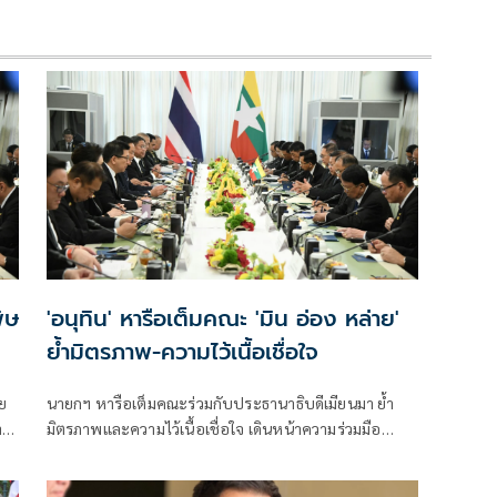
ิษ
'อนุทิน' หารือเต็มคณะ 'มิน อ่อง หล่าย'
ย้ำมิตรภาพ-ความไว้เนื้อเชื่อใจ
นายกฯ หารือเต็มคณะร่วมกับประธานาธิบดีเมียนมา ย้ำ
ร์
มิตรภาพและความไว้เนื้อเชื่อใจ เดินหน้าความร่วมมือ
ของ
พร้อมลงนาม MOU 3 ฉบับ เสริมสร้างความร่วมมือแรงงาน
-จัดการคุณภาพน้ำ -เทคโนโลยีอวกาศ