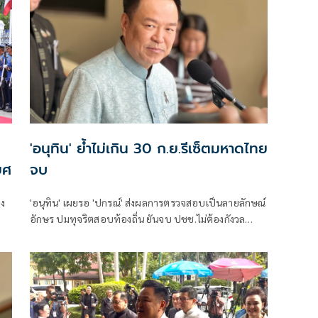
'อนุทิน' ย้ำไม่เกิน 30 ก.ย.รีเซ็ตมหาดไทย
ยศ
จบ
อง
'อนุทิน' เผยรอ 'ปกรณ์' ส่งผลการตรวจสอบเป็นลายลักษณ์
อักษร ปมทุจริตสอบท้องถิ่น ยันจบ ปชช.ไม่ต้องกังวล
ปกป้องใคร พอใจ ขรก.ยึดแนวทางปิดชื่อถือพฤติกรรม
บอกไม่มีใครวิ่งเต้นได้ ชี้รีเซ็ต มท.จบใน ก.ย.นี้