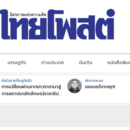
เศรษฐกิจ
ต่างประเทศ
บันเทิง
หนังสือพิม
ยังไม่ตายก็อยู่กันไป
ผักกาดหอม
การเปลี่ยนผ่านจากเทวราชามาสู่
ออเดอร์จากคุก!
การสถาปนาอัตลักษณ์ราชาธิป
ไตยแบบพุทธศาสนาในพระไตร
ปิฏก : สามัญผลสูตรในฐานะ
ทฤษฎีขีดจำกัดของอำนาจรัฐ
เหนือแรงงานและทรัพย์สิน