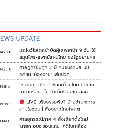
EWS UPDATE
มธ.โชว์โมเดลบำบัดผู้เสพยาบ้า 9 วัน ใช้
14:29 น.
สมุนไพร-แพทย์แผนไทย ชงรัฐขยายผล
ศาลฎีกายืนคุก 2 ปี คนขับรถบัส มข.
14:25 น.
คดีชน 'น้องอาย' เสียชีวิต
‘สกายมา ปรับตัวซ้อมเมืองไทย ไม่หวั่น
14:18 น.
อากาศร้อน ตั้งเป้าเต็มร้อยลุย อชก.
2026
LIVE จริยธรรมพัง? ย้ายข้าราชการ
14:05 น.
ตามใจชอบ | ห้องข่าวไทยโพสต์
ศาลอุทธรณ์ภาค 4 สั่งเลือกตั้งใหม่
13:41 น.
'นายก อบจ.ขอนแก่น' คดีใบเหลือง