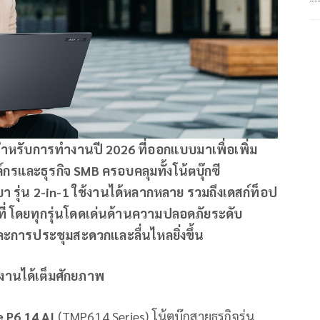
สำหรับการทำงานปี 2026 ที่ออกแบบมาเพื่อเพิ่ม
รและธุรกิจ SMB ครอบคลุมทั้งโน้ตบุ๊กซี
กเบา รุ่น 2-in-1 ใช้งานได้หลากหลาย รวมถึงเดสก์ท็อป
้นที่ โดยทุกรุ่นโดดเด่นด้านความปลอดภัยระดับ
ละการประชุมสะดวกและลื่นไหลยิ่งขึ้น
านได้เต็มศักยภาพ
 P6 14 AI
(TMP614 Series) โน้ตบุ๊กสายธุรกิจรุ่น