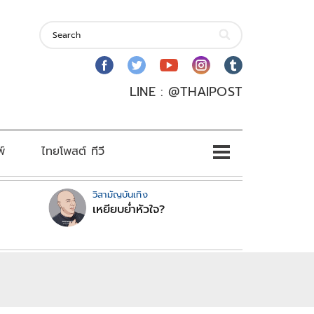
LINE : @THAIPOST
พ์
ไทยโพสต์ ทีวี
วิสามัญบันเทิง
เหยียบย่ำหัวใจ?